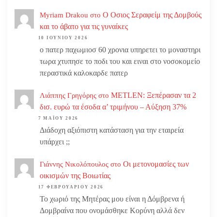
Ο Οσιος Σεραφείμ της Δομβούς
Myriam Drakou
στο
και το άβατο για τις γυναίκες
10 ΙΟΥΝΊΟΥ 2026
ο πατερ παχωμιοσ 60 χρονια υπηρετει το μοναστηρι
τωρα χτυπησε το ποδι του και ειναι στο νοσοκομείο
περαστικά καλοκαρδε πατερ
METLEN: Ξεπέρασαν τα 2
Λιάππης Γρηγόρης
στο
δισ. ευρώ τα έσοδα α’ τριμήνου – Αύξηση 37%
7 ΜΑΪ́ΟΥ 2026
Διάδοχη αξιόπιστη κατάσταση για την εταιρεία
υπάρχει ;;
Οι μετονομασίες των
Γιάννης Νικολόπουλος
στο
οικισμών της Βοιωτίας
17 ΦΕΒΡΟΥΑΡΊΟΥ 2026
Το χωριό της Μητέρας μου είναι η Δόμβρενα ή
Δομβραίνα που ονομάσθηκε Κορύνη αλλά δεν