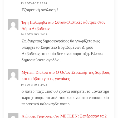
13 ΙΟΥΛΊΟΥ 2026
Εξαιρετική ανάλυση.!
Συνδικαλιστικές κόντρες στον
Έφη Παλαμηδα
στο
Δήμο Λεβαδέων
30 ΙΟΥΝΊΟΥ 2026
Ως έγκριτος δημοσιογράφος θα γνωρίζετε πως
υπάρχει το Σωματειο Εργαζομένων Δήμου
Λεβαδεων, το οποίο δεν είναι παράταξη. Βλέπω
δημοσιεύσετε σχεδόν…
Ο Οσιος Σεραφείμ της Δομβούς
Myriam Drakou
στο
και το άβατο για τις γυναίκες
10 ΙΟΥΝΊΟΥ 2026
ο πατερ παχωμιοσ 60 χρονια υπηρετει το μοναστηρι
τωρα χτυπησε το ποδι του και ειναι στο νοσοκομείο
περαστικά καλοκαρδε πατερ
METLEN: Ξεπέρασαν τα 2
Λιάππης Γρηγόρης
στο