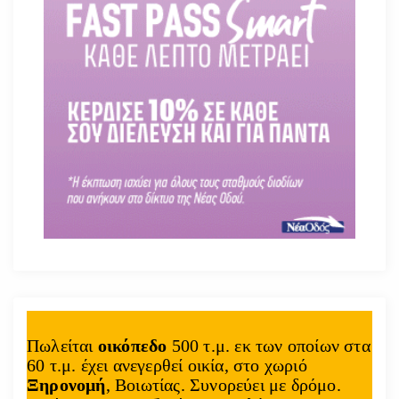
Πωλείται
οικόπεδο
500 τ.μ. εκ των οποίων στα
60 τ.μ. έχει ανεγερθεί οικία, στο χωριό
Ξηρονομή
, Βοιωτίας. Συνορεύει με δρόμο.