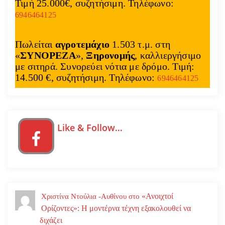
Τιμή 25.000€, συζητήσιμη. Τηλέφωνο:
6946464125
Πωλείται
αγροτεμάχιο
1.503 τ.μ. στη
«
ΣΥΝΟΡΕΖΑ
»,
Ξηρονομής
, καλλιεργήσιμο
με σιτηρά. Συνορεύει νότια με δρόμο. Τιμή:
14.500 €, συζητήσιμη. Τηλέφωνο:
6946464125
Like & Follow…
«Ανοιχτοί
Χριστίνα Ντούλια -Αυθίνου
στο
Ορίζοντες»: Η μοντέρνα τέχνη εξακολουθεί να
διχάζει