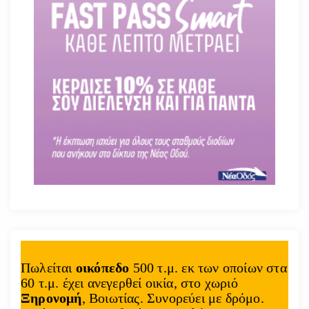
Πωλείται
οικόπεδο
500 τ.μ. εκ των οποίων στα
60 τ.μ. έχει ανεγερθεί οικία, στο χωριό
Ξηρονομή
, Βοιωτίας. Συνορεύει με δρόμο.