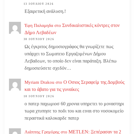
13 ΙΟΥΛΊΟΥ 2026
Εξαιρετική ανάλυση.!
Συνδικαλιστικές κόντρες στον
Έφη Παλαμηδα
στο
Δήμο Λεβαδέων
30 ΙΟΥΝΊΟΥ 2026
Ως έγκριτος δημοσιογράφος θα γνωρίζετε πως
υπάρχει το Σωματειο Εργαζομένων Δήμου
Λεβαδεων, το οποίο δεν είναι παράταξη. Βλέπω
δημοσιεύσετε σχεδόν…
Ο Οσιος Σεραφείμ της Δομβούς
Myriam Drakou
στο
και το άβατο για τις γυναίκες
10 ΙΟΥΝΊΟΥ 2026
ο πατερ παχωμιοσ 60 χρονια υπηρετει το μοναστηρι
τωρα χτυπησε το ποδι του και ειναι στο νοσοκομείο
περαστικά καλοκαρδε πατερ
METLEN: Ξεπέρασαν τα 2
Λιάππης Γρηγόρης
στο