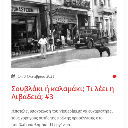
On
8 Οκτωβρίου 2021
Σουβλάκι ή καλαμάκι; Τι λέει η
Λιβαδειά; #3
Αποτελεί υποχρέωση του viotiaplus.gr να ευχαριστήσει
τους χορηγούς αυτής της πρώτης προσέγγισης στο
σουβλάκι/καλαμάκι. Η ευγένεια