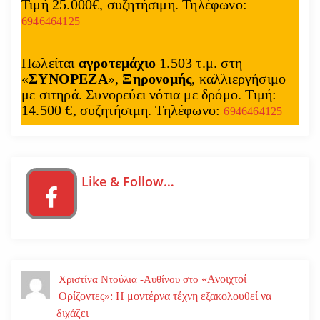
Τιμή 25.000€, συζητήσιμη. Τηλέφωνο:
6946464125
Πωλείται
αγροτεμάχιο
1.503 τ.μ. στη
«
ΣΥΝΟΡΕΖΑ
»,
Ξηρονομής
, καλλιεργήσιμο
με σιτηρά. Συνορεύει νότια με δρόμο. Τιμή:
14.500 €, συζητήσιμη. Τηλέφωνο:
6946464125
Like & Follow…
«Ανοιχτοί
Χριστίνα Ντούλια -Αυθίνου
στο
Ορίζοντες»: Η μοντέρνα τέχνη εξακολουθεί να
διχάζει