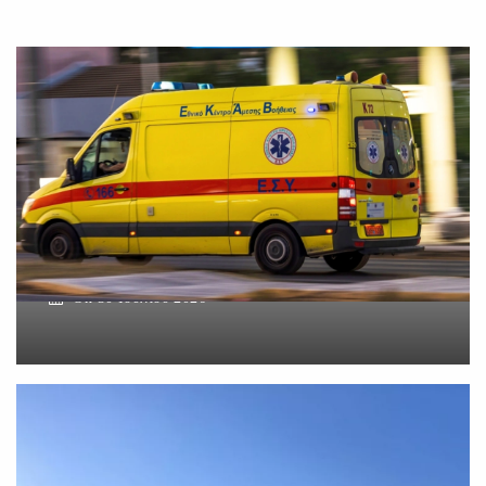
Βοιωτία: Νεκρός ο
62χρονος – Επεσε από τη
σκαλωσιά
On
30 Ιουλίου 2026