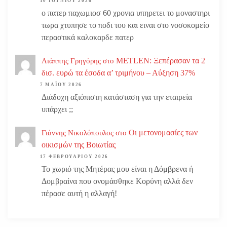
10 ΙΟΥΝΊΟΥ 2026
ο πατερ παχωμιοσ 60 χρονια υπηρετει το μοναστηρι
τωρα χτυπησε το ποδι του και ειναι στο νοσοκομείο
περαστικά καλοκαρδε πατερ
METLEN: Ξεπέρασαν τα 2
Λιάππης Γρηγόρης
στο
δισ. ευρώ τα έσοδα α’ τριμήνου – Αύξηση 37%
7 ΜΑΪ́ΟΥ 2026
Διάδοχη αξιόπιστη κατάσταση για την εταιρεία
υπάρχει ;;
Οι μετονομασίες των
Γιάννης Νικολόπουλος
στο
οικισμών της Βοιωτίας
17 ΦΕΒΡΟΥΑΡΊΟΥ 2026
Το χωριό της Μητέρας μου είναι η Δόμβρενα ή
Δομβραίνα που ονομάσθηκε Κορύνη αλλά δεν
πέρασε αυτή η αλλαγή!