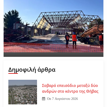
Νέο εργατικό δυστύχημα-
Νεκρός 59χρονος πατέρας
τριών παιδιών
On
30 Ιουλίου 2026
Δημοφιλή άρθρα
Σοβαρό επεισόδιο μεταξύ δύο
ανδρών στο κέντρο της Θήβας
On
7 Αυγούστου 2026