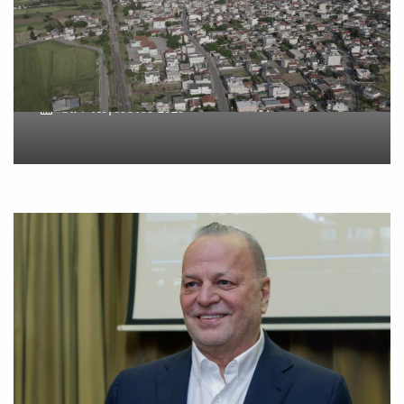
δύο ανδρών στο κέντρο της
Θήβας
On
7 Αυγούστου 2026
Metlen: Σε επίπεδο ρεκόρ
τα EBITDA το εξάμηνο