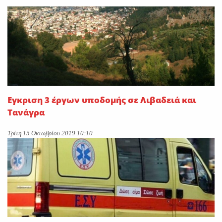
On
29 Ιουλίου 2026
“Εφυγε” ο Ιωάννης Δ.
Κωλέττης σε ηλικία 55 ετών
On
28 Ιουλίου 2026
Εγκριση 3 έργων υποδομής σε Λιβαδειά και
Τανάγρα
Τρίτη 15 Οκτωβρίου 2019 10:10