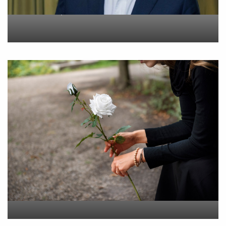
On
6 Αυγούστου 2026
“Εφυγε” σε ηλικία 55 ετών
η Βίκυ Σωκρ. Γερασίμου
On
5 Αυγούστου 2026