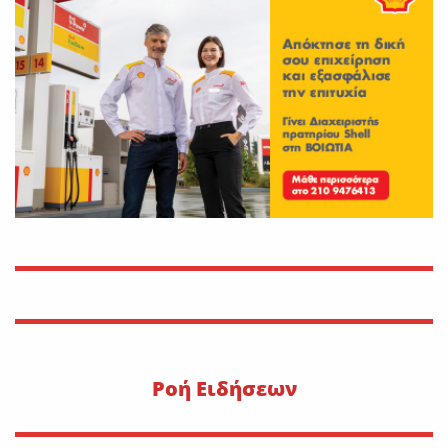
Νέο εργατικό δυστύχημα-
Νεκρός 59χρονος πατέρας
τριών παιδιών
On
30 Ιουλίου 2026
Εφυγε από τη ζωή η Αγγελική
Σμυρναίου
On
29 Ιουλίου 2026
30 Ιουλίου 1470: Ο Μωάμεθ ο
Β’ στη Λιβαδειά
On
29 Ιουλίου 2026
Pοή Ειδήσεων
Η METLEN υπογράφει
εμβληματική συμφωνία
προμήθειας γαλλίου