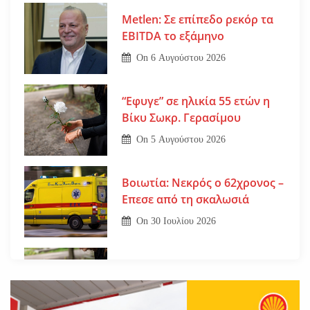
Metlen: Σε επίπεδο ρεκόρ τα
EBITDA το εξάμηνο
On
6 Αυγούστου 2026
“Εφυγε” σε ηλικία 55 ετών η
Βίκυ Σωκρ. Γερασίμου
On
5 Αυγούστου 2026
Βοιωτία: Νεκρός ο 62χρονος –
Επεσε από τη σκαλωσιά
On
30 Ιουλίου 2026
Εφυγε από τη ζωή η μοναχή
Ευπραξία (Κουκουλούδη)
On
30 Ιουλίου 2026