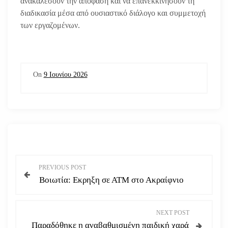
ανακαλέσουν την απόφαση και να επανεκκινήσουν τη
διαδικασία μέσα από ουσιαστικό διάλογο και συμμετοχή
των εργαζομένων.
On
9 Ιουνίου 2026
Π
PREVIOUS POST
Βοιωτία: Εκρηξη σε ΑΤΜ στο Ακραίφνιο
λ
ο
NEXT POST
Παραδόθηκε η αναβαθμισμένη παιδική χαρά