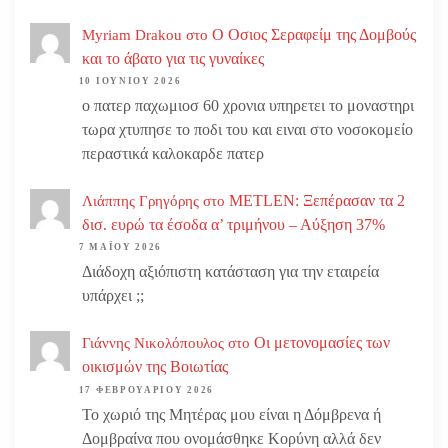
Ο Οσιος Σεραφείμ της Δομβούς
Myriam Drakou
στο
και το άβατο για τις γυναίκες
10 ΙΟΥΝΊΟΥ 2026
ο πατερ παχωμιοσ 60 χρονια υπηρετει το μοναστηρι
τωρα χτυπησε το ποδι του και ειναι στο νοσοκομείο
περαστικά καλοκαρδε πατερ
METLEN: Ξεπέρασαν τα 2
Λιάππης Γρηγόρης
στο
δισ. ευρώ τα έσοδα α’ τριμήνου – Αύξηση 37%
7 ΜΑΪ́ΟΥ 2026
Διάδοχη αξιόπιστη κατάσταση για την εταιρεία
υπάρχει ;;
Οι μετονομασίες των
Γιάννης Νικολόπουλος
στο
οικισμών της Βοιωτίας
17 ΦΕΒΡΟΥΑΡΊΟΥ 2026
Το χωριό της Μητέρας μου είναι η Δόμβρενα ή
Δομβραίνα που ονομάσθηκε Κορύνη αλλά δεν