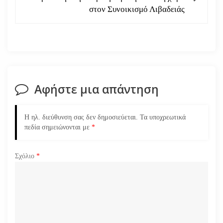
ή
στον Συνοικισμό Λιβαδειάς
γ
η
σ
Αφήστε μια απάντηση
η
ά
Η ηλ. διεύθυνση σας δεν δημοσιεύεται.
Τα υποχρεωτικά
πεδία σημειώνονται με
*
ρ
Σχόλιο
*
θ
ρ
ω