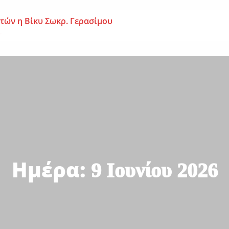
 ετών η Βίκυ Σωκρ. Γερασίμου
.
χρονος – Επεσε από τη σκαλωσιά
..
μοναχή Ευπραξία (Κουκουλούδη)
ουκουλούδη), σε ηλικία...
Ημέρα:
9 Ιουνίου 2026