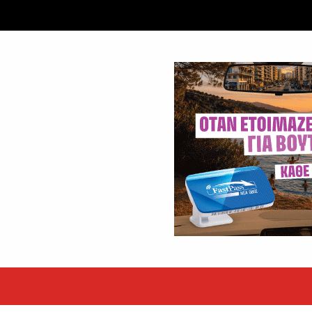
ταξύ δύο ανδρών στο κέντρο της Θήβας
 βράδυ της Πέμπτης,...
εκόρ τα EBITDA το εξάμηνο
υψηλές επιδόσεις κατά...