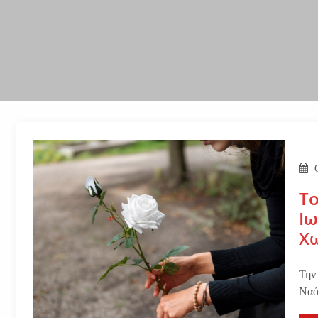
Τ
Ιω
Χω
Την
Ναό