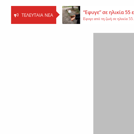
“Εφυγε” σε ηλικία 55
ΤΕΛΕΥΤΑΊΑ ΝΈΑ
Εφυγε από τη ζωή σε ηλικία 55..
Βοιωτία: Νεκρός ο 62
Τη ζωή του έχασε ο 62χρονος Ι..
Εφυγε από τη ζωή η 
Εκοιμήθη η μοναχή Ευπραξία (Κ