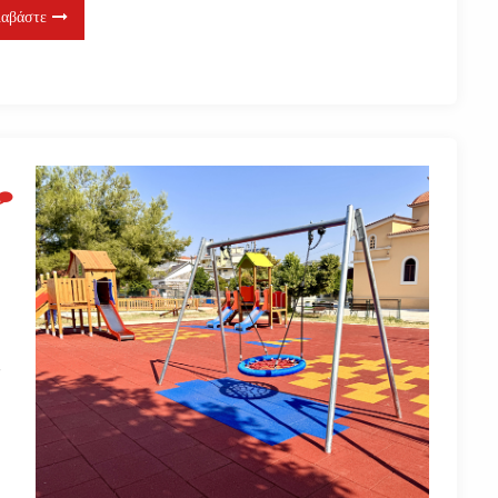
ιαβάστε
ς