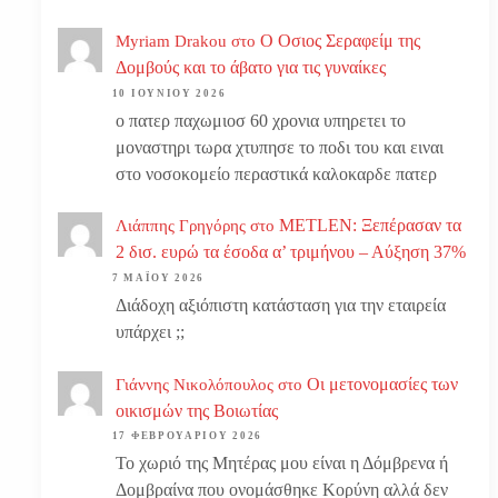
Ο Οσιος Σεραφείμ της
Myriam Drakou
στο
Δομβούς και το άβατο για τις γυναίκες
10 ΙΟΥΝΊΟΥ 2026
ο πατερ παχωμιοσ 60 χρονια υπηρετει το
μοναστηρι τωρα χτυπησε το ποδι του και ειναι
στο νοσοκομείο περαστικά καλοκαρδε πατερ
METLEN: Ξεπέρασαν τα
Λιάππης Γρηγόρης
στο
2 δισ. ευρώ τα έσοδα α’ τριμήνου – Αύξηση 37%
7 ΜΑΪ́ΟΥ 2026
Διάδοχη αξιόπιστη κατάσταση για την εταιρεία
υπάρχει ;;
Οι μετονομασίες των
Γιάννης Νικολόπουλος
στο
οικισμών της Βοιωτίας
17 ΦΕΒΡΟΥΑΡΊΟΥ 2026
Το χωριό της Μητέρας μου είναι η Δόμβρενα ή
Δομβραίνα που ονομάσθηκε Κορύνη αλλά δεν