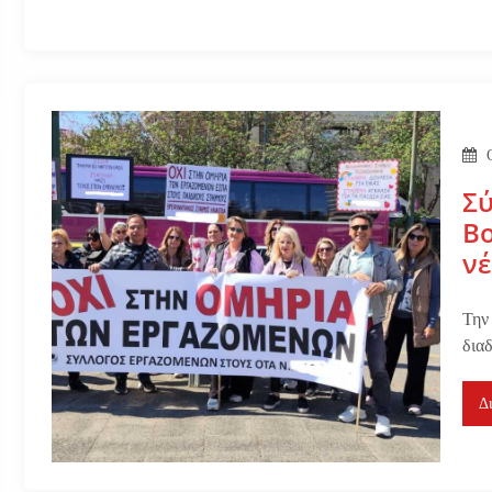
Σ
Βο
νέ
Την
δια
Δ