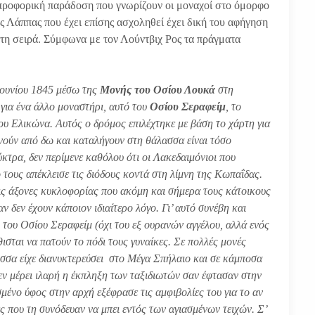
προφορική παράδοση που γνωρίζουν οι μοναχοί στο όμορφο
ς Λάππας που έχει επίσης ασχοληθεί έχει δική του αφήγηση
 τη σειρά. Σύμφωνα με τον Λούντβιχ Ρος τα πράγματα
 Ιουνίου 1845 μέσω της
Μονής του Οσίου Λουκά
στη
για ένα άλλο μοναστήρι, αυτό του
Οσίου Σεραφείμ
, το
του Ελικώνα. Αυτός ο δρόμος επιλέχτηκε με βάση το χάρτη για
ινούν από δω και καταλήγουν στη θάλασσα είναι τόσο
κτρα, δεν περίμενε καθόλου ότι οι Λακεδαιμόνιοι που
τους απέκλεισε τις διόδους κοντά στη λίμνη της Κωπαΐδας.
ις άξονες κυκλοφορίας που ακόμη και σήμερα τους κάτοικους
ν δεν έχουν κάποιον ιδιαίτερο λόγο. Γι’ αυτό συνέβη και
ή του Οσίου Σεραφείμ (όχι του εξ ουρανών αγγέλου, αλλά ενός
σται να πατούν το πόδι τους γυναίκες. Σε πολλές μονές
λισσα είχε διανυκτερεύσει στο Μέγα Σπήλαιο και σε κάμποσα
 εν μέρει ιλαρή η έκπληξη των ταξιδιωτών σαν έφτασαν στην
μένο ύφος στην αρχή εξέφρασε τις αμφιβολίες του για το αν
κες που τη συνόδευαν να μπει εντός των αγιασμένων τειχών. Σ’