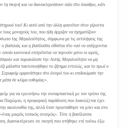
ν τη σκηνή και να διανυκτερεύσουν πάλι στο ύπαιθρο, κάτι
τηριού του! Κι αυτό από την άλλη φαινόταν στον γέροντα
 τους μοναχούς του, που ήδη άρχιζαν να σχηματίζουν
ρόσωπο της Μεγαλειότητος, σύμφωνα με τις αντιλήψεις της
 ο βασιλιάς και η βασίλισσα είθισται στο ναό να εισέρχονται
οποία κανονικά επιτρέπεται να περνούν μόνο οι ιερείς,
έσφαλε και παρακάλεσε την Αυτής Μεγαλειότητα να μη
πέζι μάλιστα τακτοποιήθηκε το ζήτημα εντελώς, και το πρωί ο
Σεραφείμ εμφανίστηκε στο όνειρό του κι επιδοκίμασε την
ε μέσα σε κλίμα ευθυμίας
».
φείμ για να ερευνήσω την συναρπαστική με τον τρόπο της
ρα Παχώμιο, η προφορική παράδοση που διασώζεται έχει
την ακολουθία της, αλλά όταν προσπάθησε να μπει και στο
ένας μικρός τοπικός σεισμός». Τότε η βασίλισσα
ηση. Διανυκτέρευσε σε σκηνή που στήθηκε επί τούτω έξω