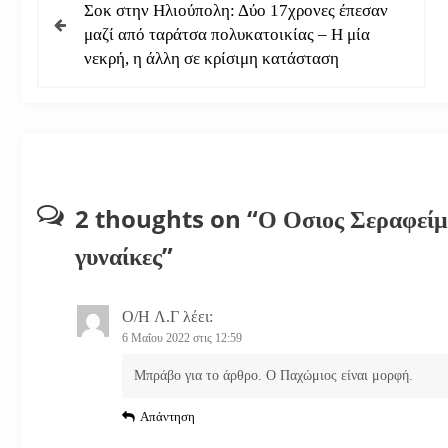
Σοκ στην Ηλιούπολη: Δύο 17χρονες έπεσαν
λ
μαζί από ταράτσα πολυκατοικίας – Η μία
νεκρή, η άλλη σε κρίσιμη κατάσταση
ο
ή
γ
η
2 thoughts on “
Ο Οσιος Σεραφείμ 
σ
”
γυναίκες
η
Ο/Η
Λ.Γ
λέει:
ά
6 Μαΐου 2022 στις 12:59
ρ
Μπράβο για το άρθρο. Ο Παχώμιος είναι μορφή.
Απάντηση
θ