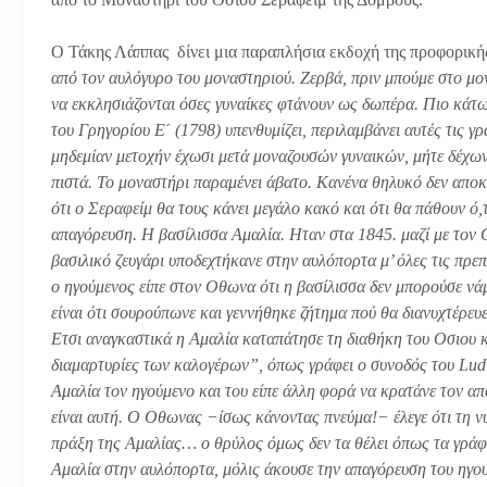
Ο Τάκης Λάππας δίνει μια παραπλήσια εκδοχή της προφορικής
από τον αυλόγυρο του μοναστηριού. Ζερβά, πριν μπούμε στο μονα
να εκκλησιάζονται όσες γυναίκες φτάνουν ως δωπέρα. Πιο κάτω 
του Γρηγορίου Εˊ (1798) υπενθυμίζει, περιλαμβάνει αυτές τις 
μηδεμίαν μετοχήν έχωσι μετά μοναζουσών γυναικών, μήτε δέχων
πιστά. Το μοναστήρι παραμένει άβατο. Κανένα θηλυκό δεν αποκ
ότι ο Σεραφείμ θα τους κάνει μεγάλο κακό και ότι θα πάθουν ό
απαγόρευση. Η βασίλισσα Αμαλία. Ηταν στα 1845. μαζί με τον 
βασιλικό ζευγάρι υποδεχτήκανε στην αυλόπορτα μ’ όλες τις πρε
ο ηγούμενος είπε στον Οθωνα ότι η βασίλισσα δεν μπορούσε νά
είναι ότι σουρούπωνε και γεννήθηκε ζήτημα πού θα διανυχτέρευ
Ετσι αναγκαστικά η Αμαλία καταπάτησε τη διαθήκη του Οσιου κ
διαμαρτυρίες των καλογέρων”, όπως γράφει ο συνοδός του Lud
Αμαλία τον ηγούμενο και του είπε άλλη φορά να κρατάνε τον απ
είναι αυτή. Ο Οθωνας −ίσως κάνοντας πνεύμα!− έλεγε ότι τη νύχ
πράξη της Αμαλίας… ο θρύλος όμως δεν τα θέλει όπως τα γράφ
Αμαλία στην αυλόπορτα, μόλις άκουσε την απαγόρευση του ηγου