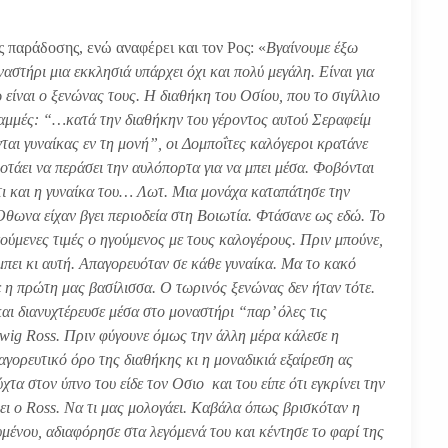
 παράδοσης, ενώ αναφέρει και τον Ρος: «
Βγαίνουμε έξω
στήρι μια εκκλησιά υπάρχει όχι και πολύ μεγάλη. Είναι για
είναι ο ξενώνας τους. Η διαθήκη του Οσίου, που το σιγίλλιο
γραμμές: “…κατά την διαθήκην του γέροντος αυτού Σεραφείμ
ται γυναίκας εν τη μονή”, οι Δομποΐτες καλόγεροι κρατάνε
οτάει να περάσει την αυλόπορτα για να μπει μέσα. Φοβόνται
,τι και η γυναίκα του… Λωτ. Μια μονάχα καταπάτησε την
Οθωνα είχαν βγει περιοδεία στη Βοιωτία. Φτάσανε ως εδώ. Το
πούμενες τιμές ο ηγούμενος με τους καλογέρους. Πριν μπούνε,
μπει κι αυτή. Απαγορευόταν σε κάθε γυναίκα. Μα το κακό
ε η πρώτη μας βασίλισσα. Ο τωρινός ξενώνας δεν ήταν τότε.
αι διανυχτέρευσε μέσα στο μοναστήρι “παρ’ όλες τις
wig Ross. Πριν φύγουνε όμως την άλλη μέρα κάλεσε η
αγορευτικό όρο της διαθήκης κι η μοναδικιά εξαίρεση ας
τα στον ύπνο του είδε τον Οσιο και του είπε ότι εγκρίνει την
ει ο Ross. Να τι μας μολογάει. Καβάλα όπως βρισκόταν η
μένου, αδιαφόρησε στα λεγόμενά του και κέντησε το φαρί της