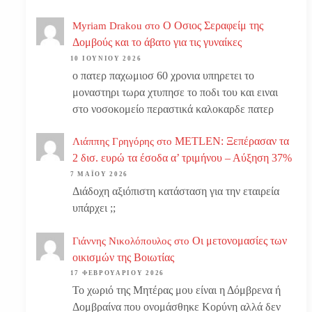
Ο Οσιος Σεραφείμ της
Myriam Drakou
στο
Δομβούς και το άβατο για τις γυναίκες
10 ΙΟΥΝΊΟΥ 2026
ο πατερ παχωμιοσ 60 χρονια υπηρετει το
μοναστηρι τωρα χτυπησε το ποδι του και ειναι
στο νοσοκομείο περαστικά καλοκαρδε πατερ
METLEN: Ξεπέρασαν τα
Λιάππης Γρηγόρης
στο
2 δισ. ευρώ τα έσοδα α’ τριμήνου – Αύξηση 37%
7 ΜΑΪ́ΟΥ 2026
Διάδοχη αξιόπιστη κατάσταση για την εταιρεία
υπάρχει ;;
Οι μετονομασίες των
Γιάννης Νικολόπουλος
στο
οικισμών της Βοιωτίας
17 ΦΕΒΡΟΥΑΡΊΟΥ 2026
Το χωριό της Μητέρας μου είναι η Δόμβρενα ή
Δομβραίνα που ονομάσθηκε Κορύνη αλλά δεν