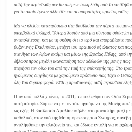
αυτή την περίπτωση δεν θα απέμενε άλλη λύση από το να στήσου
για το οποίο έγιναν άλλωστε και οι απαραίτητες προετοιμασίες.
Μα να κλείσει καταπρόσωπο στη βασίλισσα την πόρτα του μονασ
υπερβολικά σκληρό. Ύστερα λοιπόν από μια σύντομη σύσκεψη με
αντιπολίτευση, και με τη σκέψη ότι το ιερό και απαραβίαστο π
βυζαντινής Εκκλησίας, μετέχει του ιερατικού αξιώματος και πως
στα Άγια των Αγίων ακόμη και μέσω της Ωραίας Πύλης, από την 
δήλωσε προς μεγάλη ικανοποίηση των αδελφών της μονής πως 
στερήσει τον οίκο του από την τιμή της επίσκεψής της. Στο τρα
ηγούμενος διηγήθηκε με χαρούμενο πρόσωπο πως τάχα ο Όσιος 
όλη του συμπεριφορά. Έτσι η πρωτοφανής αυτή περιπέτεια έληξ
Πριν από πολλά χρόνια, το 2011, επισκέφθηκα τον Οσιο Σερα
αυτή ιστορία. Σύμφωνα με τον τότε ηγούμενο της Μονής πατέ
ως εξής: Η βασίλισσα Αμαλία εισήλθε στο μοναστήρι μαζί με 
καθολικό, στον ναό της Μεταμόρφωσης του Σωτήρος, συνέβη «
αντιλήφθηκε την αλαζονεία της και έδωσε εντολή για αποχώρ
από το Μοναστήρι του Οσίου Σεραφείμ της Δομβούς.