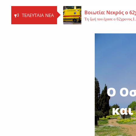
Βοιωτία: Νεκρός ο 62
ΤΕΛΕΥΤΑΊΑ ΝΈΑ
Τη ζωή του έχασε ο 62χρονος Ι..
Εφυγε από τη ζωή η 
Εκοιμήθη η μοναχή Ευπραξία (Κ
Νέο εργατικό δυστύχ
Τη ζωή του έχασε ένας 59χρονος 
Ο Οσ
και