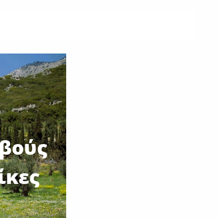
μβούς
ίκες