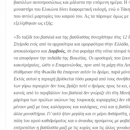
βασιλέων αυτοπροσώπως και μάλιστα την επόμενη ημέρα. Η 
μοναστήρι του Ελικώνα δίνει διαφορετική εκδοχή, ενώ ο Τάκη
που αντλεί μαρτυρίες του καιρού του. Ας τα πάρουμε όμως με
εξελίχθηκαν ως εξής:
«
Το ταξίδι του βασιλιά και της βασίλισσας συνεχίστηκε στις 12
Στείριδα ενός από τα αρχαιότερα και ομορφότερα στην Ελλάδα, 
αποκαλούμενο και
Δομβούς
, σε ένα φαράγγι στη νότια πλευρά 
να αποφύγουν την πεδιάδα της Βοιωτίας. Οι οροσειρές που ξεκ
κακοτράχαλες, ώστε ο Επαμεινώνδας, πριν από τη μάχη στα Λεύ
στάθμευαν στη Φωκίδα θα έπαιρναν αυτόν το δρόμο, παρά μόνο 
Εκτός αυτού η περιοχή βρίσκεται τόσο μακριά από τους συνήθε
των γύρω περιοχών δεν τους βγάζει ποτέ ο δρόμος προς τα κει, α
κανείς από το περιβάλλον του βασιλιά δεν γνώριζε ότι στη Μον
μάρτυρα των πρώτων αιώνων της τουρκικής κυριαρχίας) δεν είθι
μένουν μαζί με τους καλόγερους και καλόγριες, ενώ και η βασί
άλλα μοναστήρια. Γι’ αυτό ήταν μεγάλη και εν μέρει δυσάρεστη,
πύλη του ιερού καθιδρύματος και ο άναυδος ηγούμενος με φοβισ
επιτρεπόταν η βασίλισσα μαζί με τις κυρίες και τις άλλες γυναί