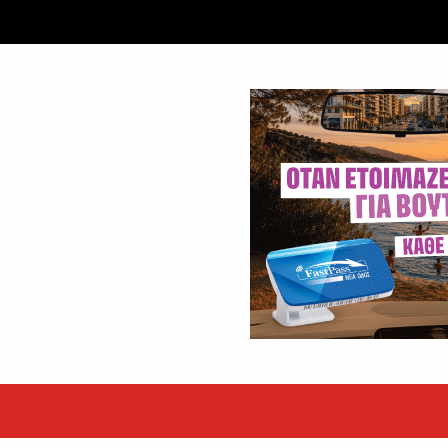
εκόρ τα EBITDA το εξάμηνο
υψηλές επιδόσεις κατά...
 ετών η Βίκυ Σωκρ. Γερασίμου
.