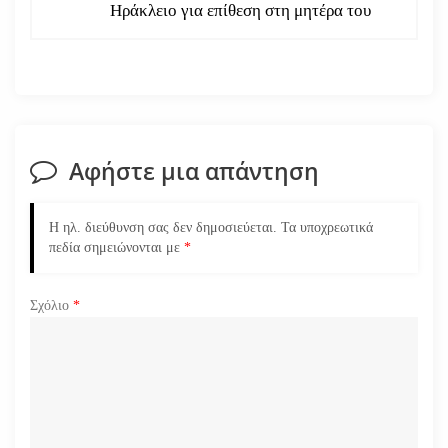
ή
Ηράκλειο για επίθεση στη μητέρα του
γ
η
σ
Αφήστε μια απάντηση
η
ά
Η ηλ. διεύθυνση σας δεν δημοσιεύεται.
Τα υποχρεωτικά
πεδία σημειώνονται με
*
ρ
Σχόλιο
*
θ
ρ
ω