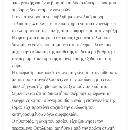
υποκριτικής για έναν βιασμό και δύο απόπειρες βιασμού
σε βάρος δύο νεαρών γυναικών.
Στον κατηγορούμενο επιβλήθηκε συνολική ποινή
φυλάκισης 4 ετών, με το δικαστήριο να του αναγνωρίζει
το ελαφρυντικό της καλής συμπεριφοράς μετά την πράξη.
Η έφεση που άσκησε ο ηθοποιός έχει αναστέλλουσα
δύναμη, γεγονός που σημαίνει ότι αφέθηκε ελεύθερος
μέχρι την εκδίκαση της υπόθεσης σε δεύτερο βαθμό, με
τον περιοριστικό όρο της απαγόρευσης εξόδου από τη
χώρα.
Η απόφαση προκάλεσε έντονη συγκίνηση στην αίθουσα,
με τις δύο καταγγέλλουσες, εκ των οποίων η μία είναι
αδελφή γνωστής ηθοποιού, να ξεσπούν σε κλάματα.
Σημειώνεται ότι το δικαστήριο απέρριψε ομόφωνα το
ελαφρυντικό του σύννομου βίου, ενώ η εισαγγελέας της
έδρας είχε προτείνει αρχικά την αθώωση του
κατηγορουμένου λόγω αμφιβολιών.
Ο ηθοποιός, η δίκη του οποίου είχε ξεκινήσει τον
περασμένο Οκτώβριο, αρνήθηκε από την πρώτη στιγμή