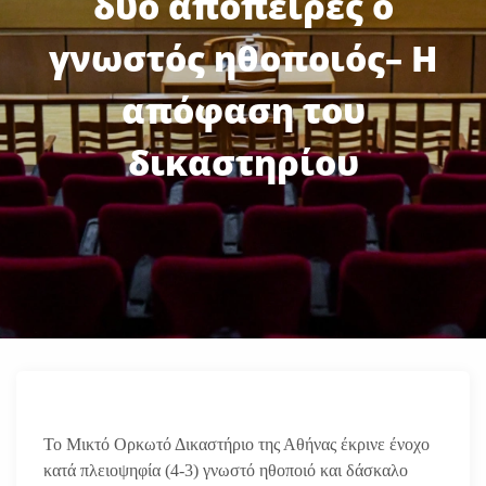
δύο απόπειρες ο
γνωστός ηθοποιός– Η
απόφαση του
δικαστηρίου
Το Μικτό Ορκωτό Δικαστήριο της Αθήνας έκρινε ένοχο
κατά πλειοψηφία (4-3) γνωστό ηθοποιό και δάσκαλο