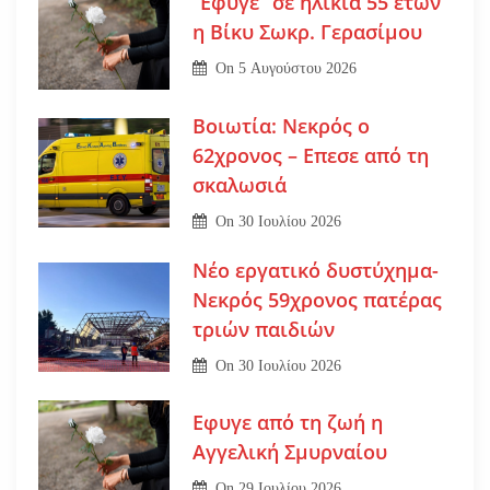
“Εφυγε” σε ηλικία 55 ετών
η Βίκυ Σωκρ. Γερασίμου
On
5 Αυγούστου 2026
Βοιωτία: Νεκρός ο
62χρονος – Επεσε από τη
σκαλωσιά
On
30 Ιουλίου 2026
Νέο εργατικό δυστύχημα-
Νεκρός 59χρονος πατέρας
τριών παιδιών
On
30 Ιουλίου 2026
Εφυγε από τη ζωή η
Αγγελική Σμυρναίου
On
29 Ιουλίου 2026