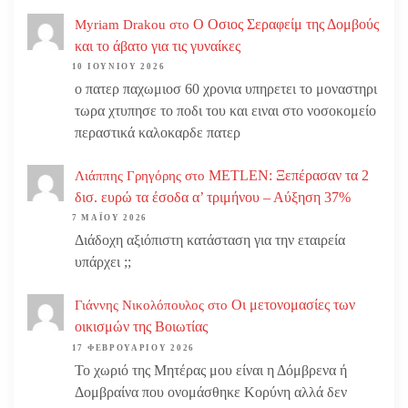
Ο Οσιος Σεραφείμ της Δομβούς
Myriam Drakou
στο
και το άβατο για τις γυναίκες
10 ΙΟΥΝΊΟΥ 2026
ο πατερ παχωμιοσ 60 χρονια υπηρετει το μοναστηρι
τωρα χτυπησε το ποδι του και ειναι στο νοσοκομείο
περαστικά καλοκαρδε πατερ
METLEN: Ξεπέρασαν τα 2
Λιάππης Γρηγόρης
στο
δισ. ευρώ τα έσοδα α’ τριμήνου – Αύξηση 37%
7 ΜΑΪ́ΟΥ 2026
Διάδοχη αξιόπιστη κατάσταση για την εταιρεία
υπάρχει ;;
Οι μετονομασίες των
Γιάννης Νικολόπουλος
στο
οικισμών της Βοιωτίας
17 ΦΕΒΡΟΥΑΡΊΟΥ 2026
Το χωριό της Μητέρας μου είναι η Δόμβρενα ή
Δομβραίνα που ονομάσθηκε Κορύνη αλλά δεν