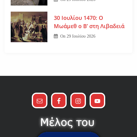
30 Ιουλίου 1470: Ο
Μωάμεθ ο Β’ στη Λιβαδειά
On
29 Ιουλίου 2026