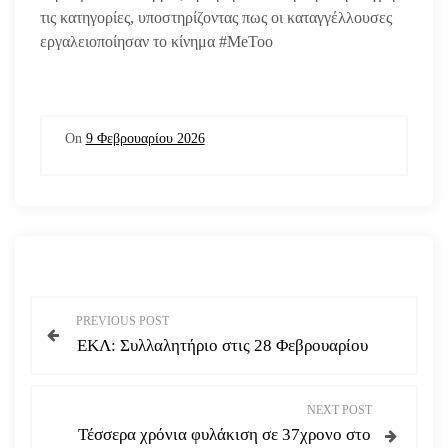
τις κατηγορίες, υποστηρίζοντας πως οι καταγγέλλουσες
εργαλειοποίησαν το κίνημα #MeToo
On
9 Φεβρουαρίου 2026
Π
PREVIOUS POST
ΕΚΛ: Συλλαλητήριο στις 28 Φεβρουαρίου
λ
ο
NEXT POST
Τέσσερα χρόνια φυλάκιση σε 37χρονο στο