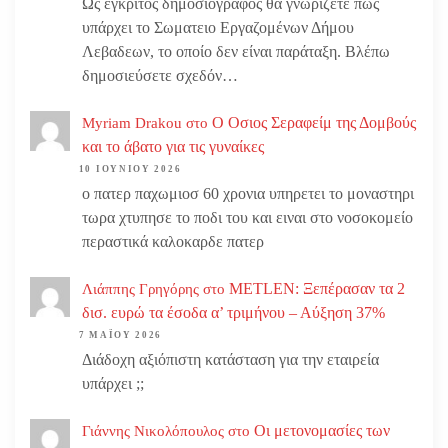
Ως έγκριτος δημοσιογράφος θα γνωρίζετε πως
υπάρχει το Σωματειο Εργαζομένων Δήμου
Λεβαδεων, το οποίο δεν είναι παράταξη. Βλέπω
δημοσιεύσετε σχεδόν…
Ο Οσιος Σεραφείμ της Δομβούς
Myriam Drakou
στο
και το άβατο για τις γυναίκες
10 ΙΟΥΝΊΟΥ 2026
ο πατερ παχωμιοσ 60 χρονια υπηρετει το μοναστηρι
τωρα χτυπησε το ποδι του και ειναι στο νοσοκομείο
περαστικά καλοκαρδε πατερ
METLEN: Ξεπέρασαν τα 2
Λιάππης Γρηγόρης
στο
δισ. ευρώ τα έσοδα α’ τριμήνου – Αύξηση 37%
7 ΜΑΪ́ΟΥ 2026
Διάδοχη αξιόπιστη κατάσταση για την εταιρεία
υπάρχει ;;
Οι μετονομασίες των
Γιάννης Νικολόπουλος
στο