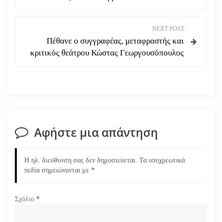
ο
ή
NEXT POST
Πέθανε ο συγγραφέας, μεταφραστής και
γ
κριτικός θεάτρου Κώστας Γεωργουσόπουλος
η
σ
η
Αφήστε μια απάντηση
ά
ρ
Η ηλ. διεύθυνση σας δεν δημοσιεύεται.
Τα υποχρεωτικά
πεδία σημειώνονται με
*
θ
ρ
Σχόλιο
*