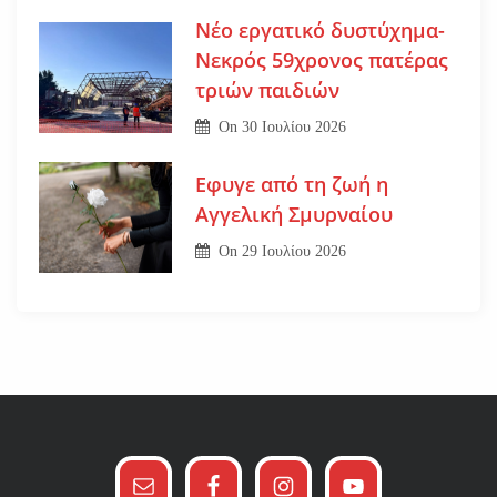
Νέο εργατικό δυστύχημα-
Νεκρός 59χρονος πατέρας
τριών παιδιών
On
30 Ιουλίου 2026
Εφυγε από τη ζωή η
Αγγελική Σμυρναίου
On
29 Ιουλίου 2026