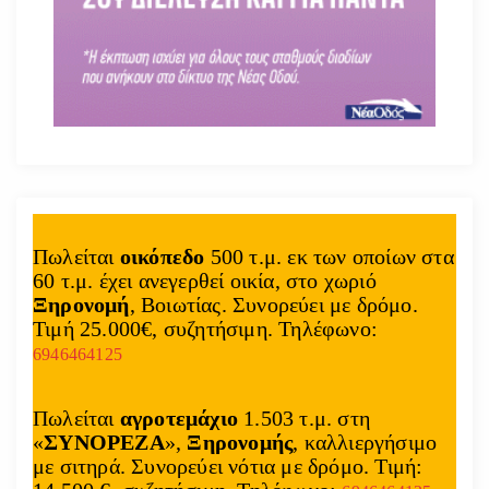
Πωλείται
οικόπεδο
500 τ.μ. εκ των οποίων στα
60 τ.μ. έχει ανεγερθεί οικία, στο χωριό
Ξηρονομή
, Βοιωτίας. Συνορεύει με δρόμο.
Τιμή 25.000€, συζητήσιμη. Τηλέφωνο:
6946464125
Πωλείται
αγροτεμάχιο
1.503 τ.μ. στη
«
ΣΥΝΟΡΕΖΑ
»,
Ξηρονομής
, καλλιεργήσιμο
με σιτηρά. Συνορεύει νότια με δρόμο. Τιμή: