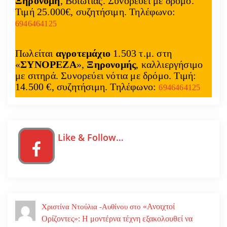
Ξηρονομή
, Βοιωτίας. Συνορεύει με δρόμο.
Τιμή 25.000€, συζητήσιμη. Τηλέφωνο:
ρ
6946464125
θ
Πωλείται
αγροτεμάχιο
1.503 τ.μ. στη
ρ
«
ΣΥΝΟΡΕΖΑ
»,
Ξηρονομής
, καλλιεργήσιμο
με σιτηρά. Συνορεύει νότια με δρόμο. Τιμή:
ω
14.500 €, συζητήσιμη. Τηλέφωνο:
6946464125
ν
Like & Follow…
«Ανοιχτοί
Χριστίνα Ντούλια -Αυθίνου
στο
Ορίζοντες»: Η μοντέρνα τέχνη εξακολουθεί να