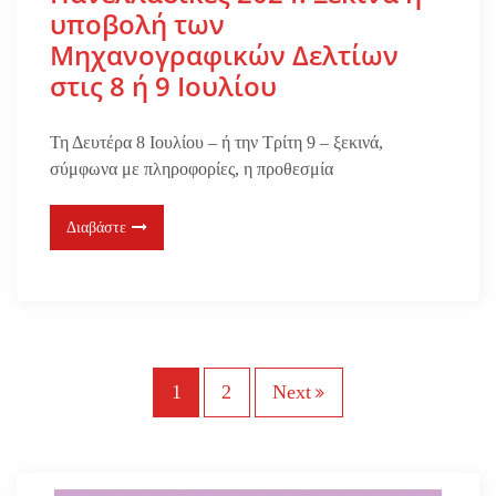
υποβολή των
Μηχανογραφικών Δελτίων
στις 8 ή 9 Ιουλίου
Τη Δευτέρα 8 Ιουλίου – ή την Τρίτη 9 – ξεκινά,
σύμφωνα με πληροφορίες, η προθεσμία
Διαβάστε
Σ
1
2
Next
ε
λ