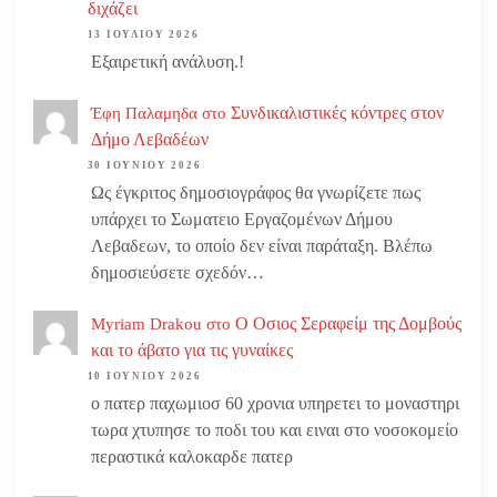
διχάζει
13 ΙΟΥΛΊΟΥ 2026
Εξαιρετική ανάλυση.!
Συνδικαλιστικές κόντρες στον
Έφη Παλαμηδα
στο
Δήμο Λεβαδέων
30 ΙΟΥΝΊΟΥ 2026
Ως έγκριτος δημοσιογράφος θα γνωρίζετε πως
υπάρχει το Σωματειο Εργαζομένων Δήμου
Λεβαδεων, το οποίο δεν είναι παράταξη. Βλέπω
δημοσιεύσετε σχεδόν…
Ο Οσιος Σεραφείμ της Δομβούς
Myriam Drakou
στο
και το άβατο για τις γυναίκες
10 ΙΟΥΝΊΟΥ 2026
ο πατερ παχωμιοσ 60 χρονια υπηρετει το μοναστηρι
τωρα χτυπησε το ποδι του και ειναι στο νοσοκομείο
περαστικά καλοκαρδε πατερ