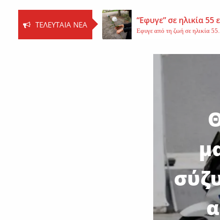
“Εφυγε” σε ηλικία 55
ΤΕΛΕΥΤΑΊΑ ΝΈΑ
Εφυγε από τη ζωή σε ηλικία 55..
Βοιωτία: Νεκρός ο 62
Τη ζωή του έχασε ο 62χρονος Ι..
Εφυγε από τη ζωή η 
Εκοιμήθη η μοναχή Ευπραξία (Κ
Θ
μ
σύζυ
α