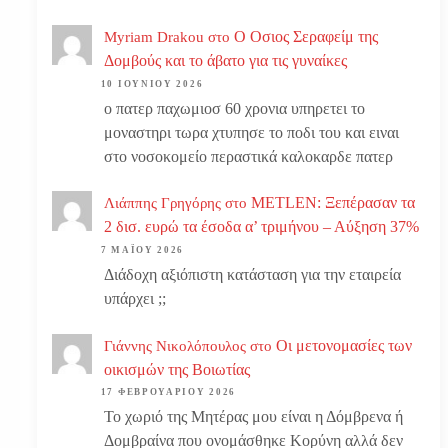
Ο Οσιος Σεραφείμ της
Myriam Drakou
στο
Δομβούς και το άβατο για τις γυναίκες
10 ΙΟΥΝΊΟΥ 2026
ο πατερ παχωμιοσ 60 χρονια υπηρετει το
μοναστηρι τωρα χτυπησε το ποδι του και ειναι
στο νοσοκομείο περαστικά καλοκαρδε πατερ
METLEN: Ξεπέρασαν τα
Λιάππης Γρηγόρης
στο
2 δισ. ευρώ τα έσοδα α’ τριμήνου – Αύξηση 37%
7 ΜΑΪ́ΟΥ 2026
Διάδοχη αξιόπιστη κατάσταση για την εταιρεία
υπάρχει ;;
Οι μετονομασίες των
Γιάννης Νικολόπουλος
στο
οικισμών της Βοιωτίας
17 ΦΕΒΡΟΥΑΡΊΟΥ 2026
Το χωριό της Μητέρας μου είναι η Δόμβρενα ή
Δομβραίνα που ονομάσθηκε Κορύνη αλλά δεν