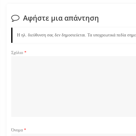
ή
Αφήστε μια απάντηση
γ
η
Η ηλ. διεύθυνση σας δεν δημοσιεύεται.
Τα υποχρεωτικά πεδία σημ
σ
Σχόλιο
*
η
ά
ρ
θ
ρ
ω
Όνομα
*