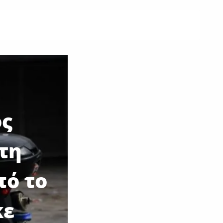
ος
τη
πό το
κε