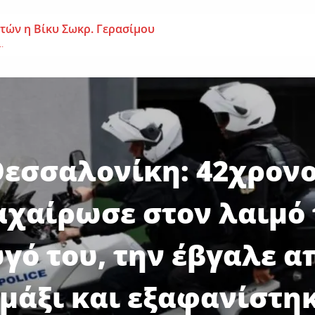
 ετών η Βίκυ Σωκρ. Γερασίμου
.
χρονος – Επεσε από τη σκαλωσιά
..
μοναχή Ευπραξία (Κουκουλούδη)
ουκουλούδη), σε ηλικία...
εσσαλονίκη: 42χρον
αχαίρωσε στον λαιμό 
γό του, την έβγαλε α
μάξι και εξαφανίστη