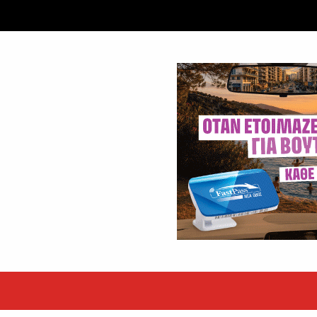
ταξύ δύο ανδρών στο κέντρο της Θήβας
 βράδυ της Πέμπτης,...
εκόρ τα EBITDA το εξάμηνο
υψηλές επιδόσεις κατά...