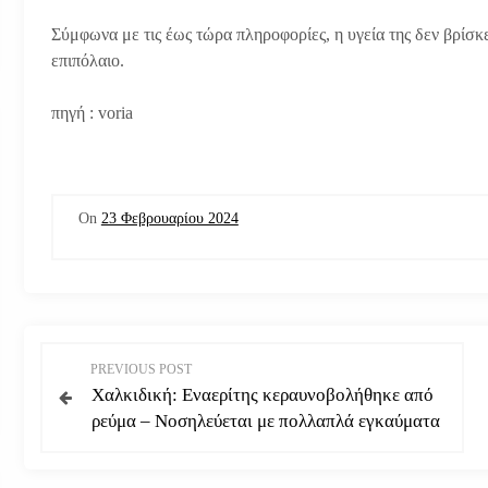
Σύμφωνα με τις έως τώρα πληροφορίες, η υγεία της δεν βρίσκε
επιπόλαιο.
πηγή : voria
On
23 Φεβρουαρίου 2024
Π
PREVIOUS POST
Χαλκιδική: Εναερίτης κεραυνοβολήθηκε από
λ
ρεύμα – Νοσηλεύεται με πολλαπλά εγκαύματα
ο