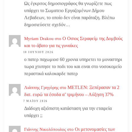
Ως έγκριτος δημοσιογράφος θα γνωρίζετε πως
υπάρχει το Σωματειο Εργαζομένων Δήμου
Λεβαδεων, το οποίο δεν είναι παράταξη. Βλέπω
δημοσιεύσετε σχεδόν…
Ο Οσιος Σεραφείμ της Δομβούς
Myriam Drakou
στο
και το άβατο για τις γυναίκες
10 ΙΟΥΝΊΟΥ 2026
ο πατερ παχωμιοσ 60 χρονια υπηρετει το μοναστηρι
τωρα χτυπησε το ποδι του και ειναι στο νοσοκομείο
περαστικά καλοκαρδε πατερ
METLEN: Ξεπέρασαν τα 2
Λιάππης Γρηγόρης
στο
δισ. ευρώ τα έσοδα α’ τριμήνου – Αύξηση 37%
7 ΜΑΪ́ΟΥ 2026
Διάδοχη αξιόπιστη κατάσταση για την εταιρεία
υπάρχει ;;
Οι μετονομασίες των
Γιάννης Νικολόπουλος
στο