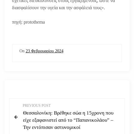
σχετικές διευκολύνσεις στους εργαζόμενους, ώστε να
διασφαλίσουν την υγεία και την ασφάλειά τους».
πηγή: protothema
On
23 Φεβρουαρίου 2024
Π
PREVIOUS POST
Θεσσαλονίκη: Βρέθηκε σώα η 15χρονη που
λ
είχε εξαφανιστεί από το “Παπανικολάου” –
Την εντόπισαν αστυνομικοί
ο