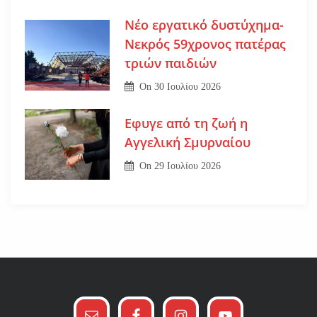
Νέο εργατικό δυστύχημα-
Νεκρός 59χρονος πατέρας
τριών παιδιών
On
30 Ιουλίου 2026
Εφυγε από τη ζωή η
Αγγελική Σμυρναίου
On
29 Ιουλίου 2026