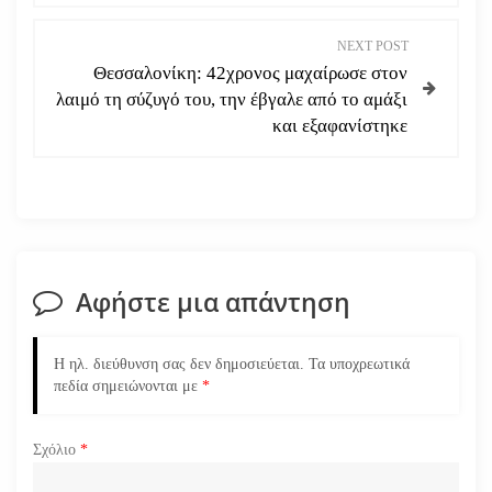
ή
NEXT POST
Θεσσαλονίκη: 42χρονος μαχαίρωσε στον
γ
λαιμό τη σύζυγό του, την έβγαλε από το αμάξι
και εξαφανίστηκε
η
σ
η
ά
Αφήστε μια απάντηση
ρ
Η ηλ. διεύθυνση σας δεν δημοσιεύεται.
Τα υποχρεωτικά
θ
πεδία σημειώνονται με
*
ρ
Σχόλιο
*
ω