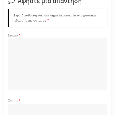
Αφήστε μια απάντηση
ά
Η ηλ. διεύθυνση σας δεν δημοσιεύεται.
Τα υποχρεωτικά
ρ
πεδία σημειώνονται με
*
θ
Σχόλιο
*
ρ
ω
ν
Όνομα
*