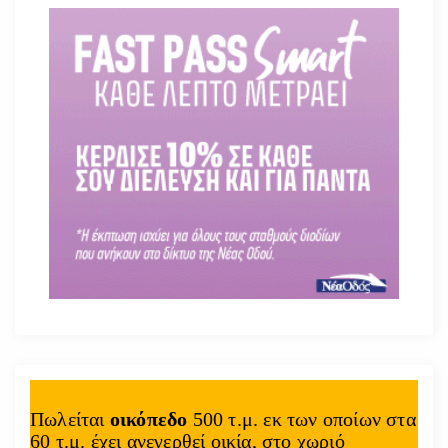
Πωλείται
οικόπεδο
500 τ.μ. εκ των οποίων στα
60 τ.μ. έχει ανεγερθεί οικία, στο χωριό