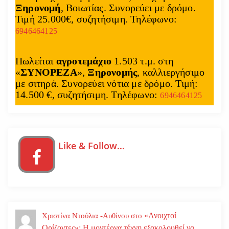
Ξηρονομή
, Βοιωτίας. Συνορεύει με δρόμο.
Τιμή 25.000€, συζητήσιμη. Τηλέφωνο:
6946464125
Πωλείται
αγροτεμάχιο
1.503 τ.μ. στη
«
ΣΥΝΟΡΕΖΑ
»,
Ξηρονομής
, καλλιεργήσιμο
με σιτηρά. Συνορεύει νότια με δρόμο. Τιμή:
14.500 €, συζητήσιμη. Τηλέφωνο:
6946464125
Like & Follow…
«Ανοιχτοί
Χριστίνα Ντούλια -Αυθίνου
στο
Ορίζοντες»: Η μοντέρνα τέχνη εξακολουθεί να