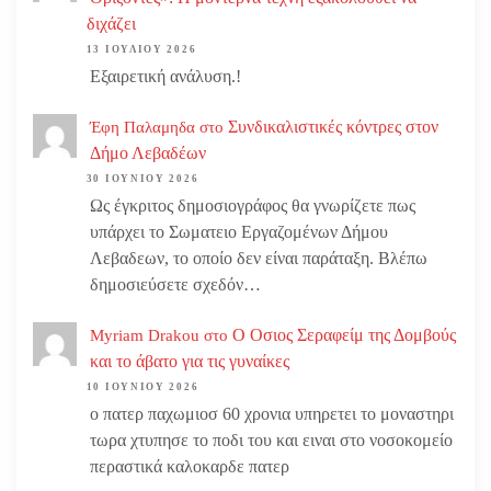
διχάζει
13 ΙΟΥΛΊΟΥ 2026
Εξαιρετική ανάλυση.!
Συνδικαλιστικές κόντρες στον
Έφη Παλαμηδα
στο
Δήμο Λεβαδέων
30 ΙΟΥΝΊΟΥ 2026
Ως έγκριτος δημοσιογράφος θα γνωρίζετε πως
υπάρχει το Σωματειο Εργαζομένων Δήμου
Λεβαδεων, το οποίο δεν είναι παράταξη. Βλέπω
δημοσιεύσετε σχεδόν…
Ο Οσιος Σεραφείμ της Δομβούς
Myriam Drakou
στο
και το άβατο για τις γυναίκες
10 ΙΟΥΝΊΟΥ 2026
ο πατερ παχωμιοσ 60 χρονια υπηρετει το μοναστηρι
τωρα χτυπησε το ποδι του και ειναι στο νοσοκομείο
περαστικά καλοκαρδε πατερ