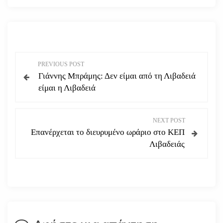
Π
PREVIOUS POST
Γιάννης Μπράμης: Δεν είμαι από τη Λιβαδειά
λ
είμαι η Λιβαδειά
ο
NEXT POST
ή
Επανέρχεται το διευρυμένο ωράριο στο ΚΕΠ
Λιβαδειάς
γ
η
σ
η