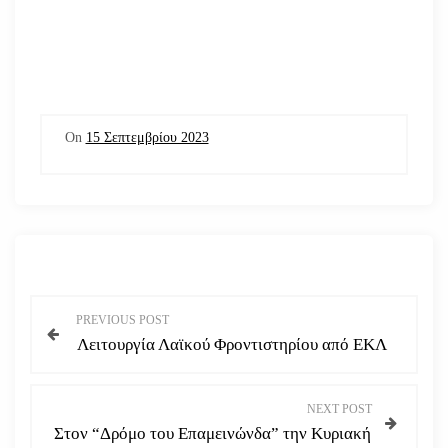
On
15 Σεπτεμβρίου 2023
Π
PREVIOUS POST
Λειτουργία Λαϊκού Φροντιστηρίου από ΕΚΛ
λ
ο
NEXT POST
Στον “Δρόμο του Επαμεινώνδα” την Κυριακή