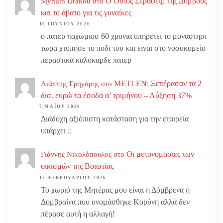
Ο Οσιος Σεραφείμ της Δομβούς
Myriam Drakou
στο
και το άβατο για τις γυναίκες
10 ΙΟΥΝΊΟΥ 2026
ο πατερ παχωμιοσ 60 χρονια υπηρετει το μοναστηρι
τωρα χτυπησε το ποδι του και ειναι στο νοσοκομείο
περαστικά καλοκαρδε πατερ
METLEN: Ξεπέρασαν τα 2
Λιάππης Γρηγόρης
στο
δισ. ευρώ τα έσοδα α’ τριμήνου – Αύξηση 37%
7 ΜΑΪ́ΟΥ 2026
Διάδοχη αξιόπιστη κατάσταση για την εταιρεία
υπάρχει ;;
Οι μετονομασίες των
Γιάννης Νικολόπουλος
στο
οικισμών της Βοιωτίας
17 ΦΕΒΡΟΥΑΡΊΟΥ 2026
Το χωριό της Μητέρας μου είναι η Δόμβρενα ή
Δομβραίνα που ονομάσθηκε Κορύνη αλλά δεν
πέρασε αυτή η αλλαγή!