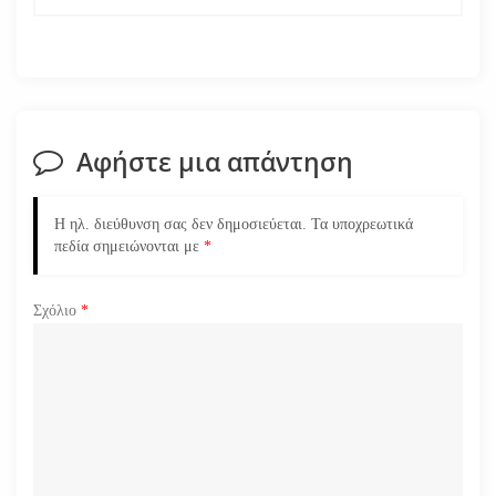
ή
γ
η
σ
Αφήστε μια απάντηση
η
Η ηλ. διεύθυνση σας δεν δημοσιεύεται.
Τα υποχρεωτικά
ά
πεδία σημειώνονται με
*
ρ
Σχόλιο
*
θ
ρ
ω