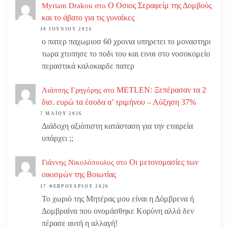
Ο Οσιος Σεραφείμ της Δομβούς
Myriam Drakou
στο
και το άβατο για τις γυναίκες
10 ΙΟΥΝΊΟΥ 2026
ο πατερ παχωμιοσ 60 χρονια υπηρετει το μοναστηρι
τωρα χτυπησε το ποδι του και ειναι στο νοσοκομείο
περαστικά καλοκαρδε πατερ
METLEN: Ξεπέρασαν τα 2
Λιάππης Γρηγόρης
στο
δισ. ευρώ τα έσοδα α’ τριμήνου – Αύξηση 37%
7 ΜΑΪ́ΟΥ 2026
Διάδοχη αξιόπιστη κατάσταση για την εταιρεία
υπάρχει ;;
Οι μετονομασίες των
Γιάννης Νικολόπουλος
στο
οικισμών της Βοιωτίας
17 ΦΕΒΡΟΥΑΡΊΟΥ 2026
Το χωριό της Μητέρας μου είναι η Δόμβρενα ή
Δομβραίνα που ονομάσθηκε Κορύνη αλλά δεν
πέρασε αυτή η αλλαγή!