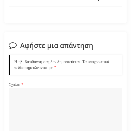
γ
η
σ
Αφήστε μια απάντηση
η
ά
Η ηλ. διεύθυνση σας δεν δημοσιεύεται.
Τα υποχρεωτικά
πεδία σημειώνονται με
*
ρ
Σχόλιο
*
θ
ρ
ω
ν