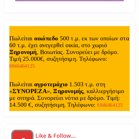
Πωλείται
οικόπεδο
500 τ.μ. εκ των οποίων στα
60 τ.μ. έχει ανεγερθεί οικία, στο χωριό
Ξηρονομή
, Βοιωτίας. Συνορεύει με δρόμο.
Τιμή 25.000€, συζητήσιμη. Τηλέφωνο:
6946464125
Πωλείται
αγροτεμάχιο
1.503 τ.μ. στη
«
ΣΥΝΟΡΕΖΑ
»,
Ξηρονομής
, καλλιεργήσιμο
με σιτηρά. Συνορεύει νότια με δρόμο. Τιμή:
14.500 €, συζητήσιμη. Τηλέφωνο:
6946464125
Like & Follow…