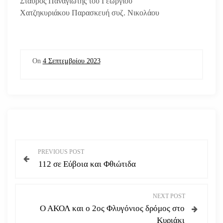
Σταύρος Παναγιώτης του Γεωργίου
Χατζηκυριάκου Παρασκευή συζ. Νικολάου
On
4 Σεπτεμβρίου 2023
Π
PREVIOUS POST
112 σε Εύβοια και Φθιώτιδα
λ
ο
NEXT POST
Ο ΑΚΟΛ και ο 2ος Φλυγόνιος δρόμος στο
ή
Κυριάκι