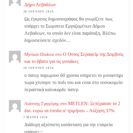
Δήμο Λεβαδέων
30 ΙΟΥΝΊΟΥ 2026
Ως έγκριτος δημοσιογράφος θα γνωρίζετε πως
υπάρχει το Σωματειο Εργαζομένων Δήμου
Λεβαδεων, το οποίο δεν είναι παράταξη. Βλέπω
δημοσιεύσετε σχεδόν…
Ο Οσιος Σεραφείμ της Δομβούς
Myriam Drakou
στο
και το άβατο για τις γυναίκες
10 ΙΟΥΝΊΟΥ 2026
ο πατερ παχωμιοσ 60 χρονια υπηρετει το μοναστηρι
τωρα χτυπησε το ποδι του και ειναι στο νοσοκομείο
περαστικά καλοκαρδε πατερ
METLEN: Ξεπέρασαν τα 2
Λιάππης Γρηγόρης
στο
δισ. ευρώ τα έσοδα α’ τριμήνου – Αύξηση 37%
7 ΜΑΪ́ΟΥ 2026
Διάδοχη αξιόπιστη κατάσταση για την εταιρεία
υπάρχει ;;