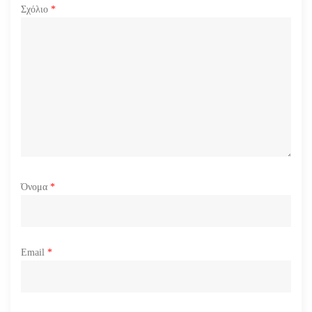
ρ
Σχόλιο
*
ω
ν
Όνομα
*
Email
*