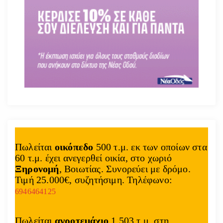
Πωλείται
οικόπεδο
500 τ.μ. εκ των οποίων στα
60 τ.μ. έχει ανεγερθεί οικία, στο χωριό
Ξηρονομή
, Βοιωτίας. Συνορεύει με δρόμο.
Τιμή 25.000€, συζητήσιμη. Τηλέφωνο:
6946464125
Πωλείται
αγροτεμάχιο
1.503 τ.μ. στη