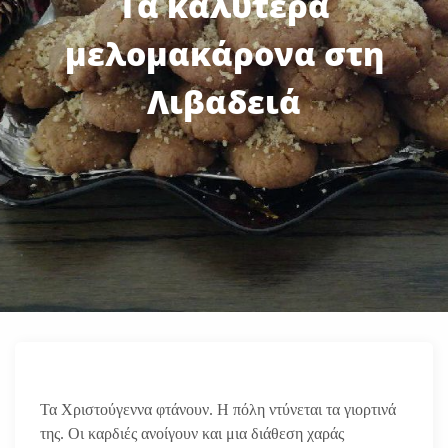
Τα καλύτερα
μελομακάρονα στη
Λιβαδειά
Τα Χριστούγεννα φτάνουν. Η πόλη ντύνεται τα γιορτινά
της. Οι καρδιές ανοίγουν και μια διάθεση χαράς