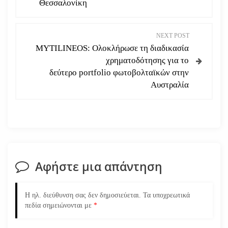
Θεσσαλονίκη
ο
NEXT POST
ή
MYTILINEOS: Ολοκλήρωσε τη διαδικασία
χρηματοδότησης για το
γ
δεύτερο portfolio φωτοβολταϊκών στην
Αυστραλία
η
σ
η
ά
Αφήστε μια απάντηση
ρ
Η ηλ. διεύθυνση σας δεν δημοσιεύεται.
Τα υποχρεωτικά
θ
πεδία σημειώνονται με
*