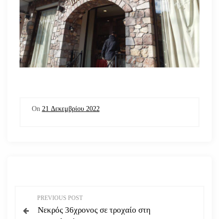
On
21 Δεκεμβρίου 2022
Π
PREVIOUS POST
Νεκρός 36χρονος σε τροχαίο στη
λ