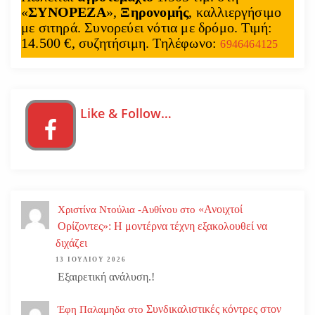
«
ΣΥΝΟΡΕΖΑ
»,
Ξηρονομής
, καλλιεργήσιμο
με σιτηρά. Συνορεύει νότια με δρόμο. Τιμή:
14.500 €, συζητήσιμη. Τηλέφωνο:
6946464125
Like & Follow…
«Ανοιχτοί
Χριστίνα Ντούλια -Αυθίνου
στο
Ορίζοντες»: Η μοντέρνα τέχνη εξακολουθεί να
διχάζει
13 ΙΟΥΛΊΟΥ 2026
Εξαιρετική ανάλυση.!
Συνδικαλιστικές κόντρες στον
Έφη Παλαμηδα
στο