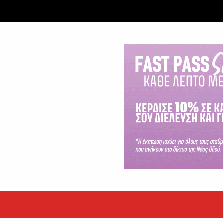
εκόρ τα EBITDA το εξάμηνο
υψηλές επιδόσεις κατά...
 ετών η Βίκυ Σωκρ. Γερασίμου
.