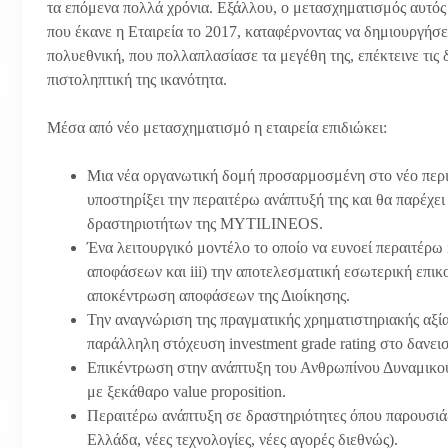
τα επόμενα πολλά χρόνια. Εξάλλου, ο μετασχηματισμός αυτός
που έκανε η Εταιρεία το 2017, καταφέρνοντας να δημιουργήσε
πολυεθνική, που πολλαπλασίασε τα μεγέθη της, επέκτεινε τις δ
πιστοληπτική της ικανότητα.
Μέσα από νέο μετασχηματισμό η εταιρεία επιδιώκει:
Μια νέα οργανωτική δομή προσαρμοσμένη στο νέο περιβ
υποστηρίξει την περαιτέρω ανάπτυξή της και θα παρέχε
δραστηριοτήτων της MYTILINEOS.
Ένα λειτουργικό μοντέλο το οποίο να ευνοεί περαιτέρω i
αποφάσεων και iii) την αποτελεσματική εσωτερική επικ
αποκέντρωση αποφάσεων της Διοίκησης.
Την αναγνώριση της πραγματικής χρηματιστηριακής αξίας
παράλληλη στόχευση investment grade rating στο δανεισ
Επικέντρωση στην ανάπτυξη του Ανθρωπίνου Δυναμικού,
με ξεκάθαρο value proposition.
Περαιτέρω ανάπτυξη σε δραστηριότητες όπου παρουσιάζ
Ελλάδα, νέες τεχνολογίες, νέες αγορές διεθνώς).