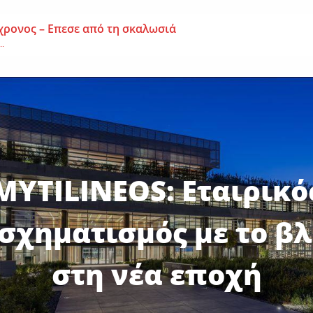
χρονος – Επεσε από τη σκαλωσιά
..
μοναχή Ευπραξία (Κουκουλούδη)
ουκουλούδη), σε ηλικία...
ημα-Νεκρός 59χρονος πατέρας τριών παιδιών
εργάτης,...
MYTILINEOS: Εταιρικό
σχηματισμός με το β
στη νέα εποχή