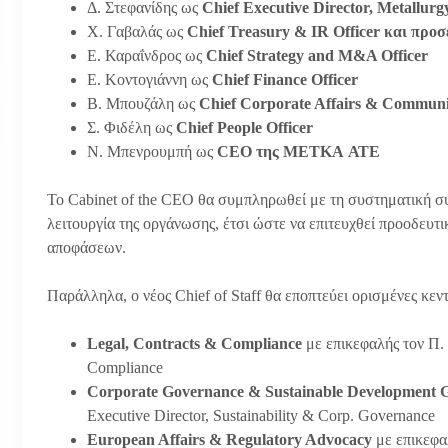
Δ. Στεφανίδης ως
Chief Executive Director, Metallurg
Χ. Γαβαλάς ως
Chief Treasury
&
IR Officer
και προσ
Ε. Καραΐνδρος ως
Chief Strategy and M&A Officer
Ε. Κοντογιάννη ως
Chief Finance Officer
Β. Μπουζάλη ως
Chief Corporate Affairs & Communic
Σ. Φιδέλη ως
Chief People Officer
Ν. Μπενρουμπή ως
CEO
της
METKA
ΑΤΕ
Το Cabinet of the CEO θα συμπληρωθεί με τη συστηματική 
λειτουργία της οργάνωσης, έτσι ώστε να επιτευχθεί προοδευ
αποφάσεων.
Παράλληλα, ο νέος Chief of Staff θα εποπτεύει ορισμένες κεν
Legal, Contracts & Compliance
με επικεφαλής τον Π. 
Compliance
Corporate Governance & Sustainable Development 
Executive Director, Sustainability & Corp. Governance
European Affairs & Regulatory Advocacy
με επικεφαλ