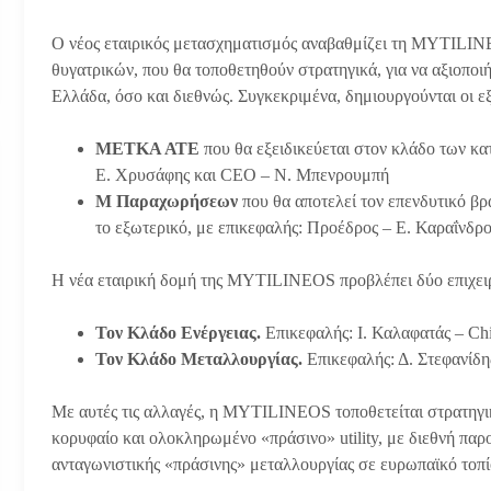
Ο νέος εταιρικός μετασχηματισμός αναβαθμίζει τη MYTILIN
θυγατρικών, που θα τοποθετηθούν στρατηγικά, για να αξιοποιή
Ελλάδα, όσο και διεθνώς. Συγκεκριμένα, δημιουργούνται οι εξ
ΜΕΤΚΑ ΑΤΕ
που θα εξειδικεύεται στον κλάδο των κα
Ε. Χρυσάφης και CEO – Ν. Μπενρουμπή
Μ Παραχωρήσεων
που θα αποτελεί τον επενδυτικό β
το εξωτερικό, με επικεφαλής: Προέδρος – Ε. Καραΐνδρ
Η νέα εταιρική δομή της MYTILINEOS προβλέπει δύο επιχει
Τον Κλάδο Ενέργειας.
Eπικεφαλής: Ι. Καλαφατάς – Chi
Τον Κλάδο Μεταλλουργίας.
Eπικεφαλής: Δ. Στεφανίδης
Με αυτές τις αλλαγές, η MYTILINEOS τοποθετείται στρατηγι
κορυφαίο και ολοκληρωμένο «πράσινο» utility, με διεθνή παρ
ανταγωνιστικής «πράσινης» μεταλλουργίας σε ευρωπαϊκό τοπί