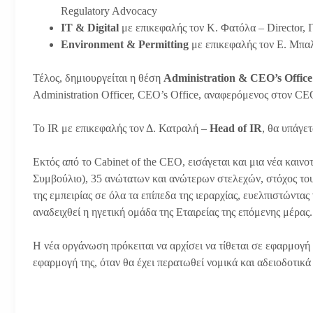
Regulatory Advocacy
ΙT & Digital
με επικεφαλής τον K. Φατόλα – Director, I
Environment & Permitting
με επικεφαλής τον E. Μπαλ
Τέλος, δημιουργείται η θέση
Administration & CEO’s Office
Administration Officer, CEO’s Office, αναφερόμενος στον CE
Το IR με επικεφαλής τον Δ. Κατραλή –
Head of IR
, θα υπάγε
Εκτός από το Cabinet of the CEO, εισάγεται και μια νέα καιν
Συμβούλιο), 35 ανώτατων και ανώτερων στελεχών, στόχος του 
της εμπειρίας σε όλα τα επίπεδα της ιεραρχίας, ευελπιστώντα
αναδειχθεί η ηγετική ομάδα της Εταιρείας της επόμενης μέρας.
Η νέα οργάνωση πρόκειται να αρχίσει να τίθεται σε εφαρμογή 
εφαρμογή της, όταν θα έχει περατωθεί νομικά και αδειοδοτικά