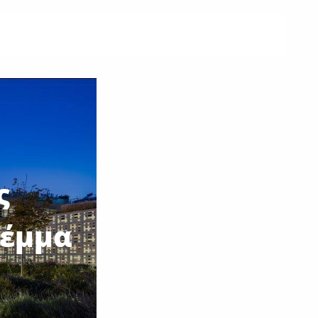
ς
λέμμα