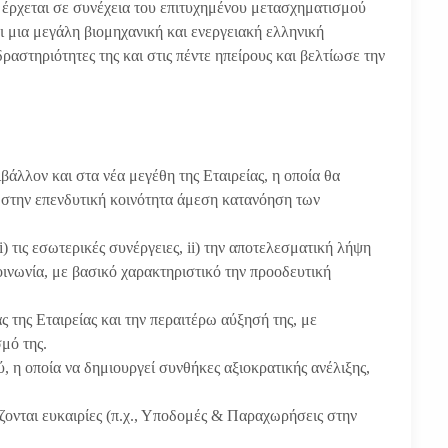
 έρχεται σε συνέχεια του επιτυχημένου μετασχηματισμού
ι μια μεγάλη βιομηχανική και ενεργειακή ελληνική
ραστηριότητες της και στις πέντε ηπείρους και βελτίωσε την
άλλον και στα νέα μεγέθη της Εταιρείας, η οποία θα
ι στην επενδυτική κοινότητα άμεση κατανόηση των
) τις εσωτερικές συνέργειες, ii) την αποτελεσματική λήψη
οινωνία, με βασικό χαρακτηριστικό την προοδευτική
 της Εταιρείας και την περαιτέρω αύξησή της, με
μό της.
 η οποία να δημιουργεί συνθήκες αξιοκρατικής ανέλιξης,
ονται ευκαιρίες (π.χ., Υποδομές & Παραχωρήσεις στην