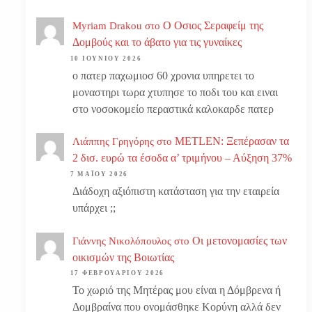
Ο Οσιος Σεραφείμ της
Myriam Drakou
στο
Δομβούς και το άβατο για τις γυναίκες
10 ΙΟΥΝΊΟΥ 2026
ο πατερ παχωμιοσ 60 χρονια υπηρετει το
μοναστηρι τωρα χτυπησε το ποδι του και ειναι
στο νοσοκομείο περαστικά καλοκαρδε πατερ
METLEN: Ξεπέρασαν τα
Λιάππης Γρηγόρης
στο
2 δισ. ευρώ τα έσοδα α’ τριμήνου – Αύξηση 37%
7 ΜΑΪ́ΟΥ 2026
Διάδοχη αξιόπιστη κατάσταση για την εταιρεία
υπάρχει ;;
Οι μετονομασίες των
Γιάννης Νικολόπουλος
στο
οικισμών της Βοιωτίας
17 ΦΕΒΡΟΥΑΡΊΟΥ 2026
Το χωριό της Μητέρας μου είναι η Δόμβρενα ή
Δομβραίνα που ονομάσθηκε Κορύνη αλλά δεν