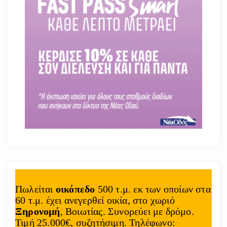
Πωλείται
οικόπεδο
500 τ.μ. εκ των οποίων στα
60 τ.μ. έχει ανεγερθεί οικία, στο χωριό
Ξηρονομή
, Βοιωτίας. Συνορεύει με δρόμο.
Τιμή 25.000€, συζητήσιμη. Τηλέφωνο: