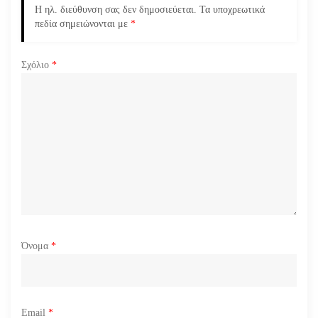
Η ηλ. διεύθυνση σας δεν δημοσιεύεται.
Τα υποχρεωτικά
ά
πεδία σημειώνονται με
*
ρ
Σχόλιο
*
θ
ρ
ω
ν
Όνομα
*
Email
*