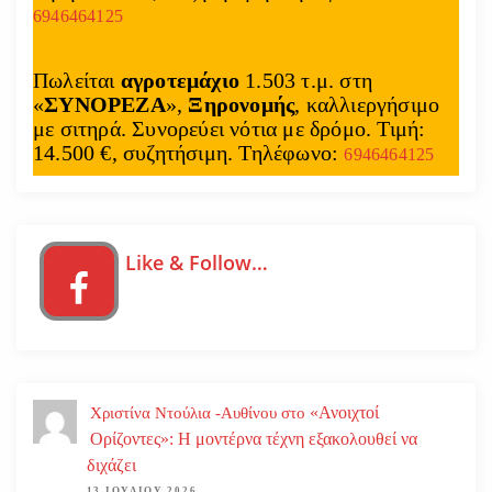
6946464125
Πωλείται
αγροτεμάχιο
1.503 τ.μ. στη
«
ΣΥΝΟΡΕΖΑ
»,
Ξηρονομής
, καλλιεργήσιμο
με σιτηρά. Συνορεύει νότια με δρόμο. Τιμή:
14.500 €, συζητήσιμη. Τηλέφωνο:
6946464125
Like & Follow…
«Ανοιχτοί
Χριστίνα Ντούλια -Αυθίνου
στο
Ορίζοντες»: Η μοντέρνα τέχνη εξακολουθεί να
διχάζει
13 ΙΟΥΛΊΟΥ 2026