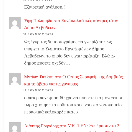
Εξαιρετική ανάλυση.!
Συνδικαλιστικές κόντρες στον
Έφη Παλαμηδα
στο
Δήμο Λεβαδέων
30 ΙΟΥΝΊΟΥ 2026
Ως έγκριτος δημοσιογράφος θα γνωρίζετε πως
υπάρχει το Σωματειο Εργαζομένων Δήμου
Λεβαδεων, το οποίο δεν είναι παράταξη. Βλέπω
δημοσιεύσετε σχεδόν…
Ο Οσιος Σεραφείμ της Δομβούς
Myriam Drakou
στο
και το άβατο για τις γυναίκες
10 ΙΟΥΝΊΟΥ 2026
ο πατερ παχωμιοσ 60 χρονια υπηρετει το μοναστηρι
τωρα χτυπησε το ποδι του και ειναι στο νοσοκομείο
περαστικά καλοκαρδε πατερ
METLEN: Ξεπέρασαν τα 2
Λιάππης Γρηγόρης
στο