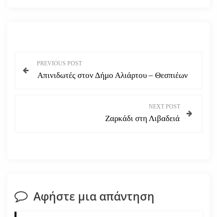
Π
PREVIOUS POST
Απινιδωτές στον Δήμο Αλιάρτου – Θεσπιέων
λ
ο
NEXT POST
Ζαρκάδι στη Λιβαδειά
ή
γ
η
σ
Αφήστε μια απάντηση
η