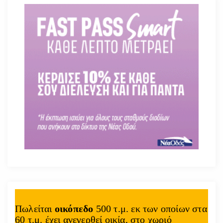
Πωλείται
οικόπεδο
500 τ.μ. εκ των οποίων στα
60 τ.μ. έχει ανεγερθεί οικία, στο χωριό