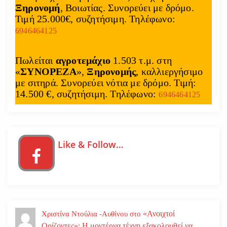
Ξηρονομή
, Βοιωτίας. Συνορεύει με δρόμο.
Τιμή 25.000€, συζητήσιμη. Τηλέφωνο:
6946464125
Πωλείται
αγροτεμάχιο
1.503 τ.μ. στη
«
ΣΥΝΟΡΕΖΑ
»,
Ξηρονομής
, καλλιεργήσιμο
με σιτηρά. Συνορεύει νότια με δρόμο. Τιμή:
14.500 €, συζητήσιμη. Τηλέφωνο:
6946464125
Like & Follow…
«Ανοιχτοί
Χριστίνα Ντούλια -Αυθίνου
στο
Ορίζοντες»: Η μοντέρνα τέχνη εξακολουθεί να