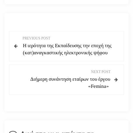
Π
PREVIOUS POST
Η ιερότητα της Εκπαίδευσης την εποχή της
λ
(κατ)αναγκαστικής ηλεκτρονικής ψήφου
ο
NEXT POST
ή
Διήμερη συνάντηση εταίρων του έργου
«Femina»
γ
η
σ
η