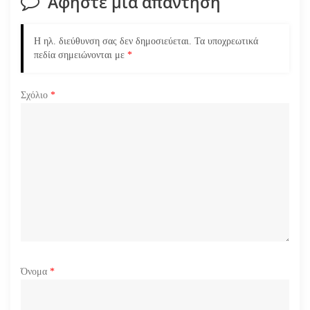
Αφήστε μια απάντηση
ά
Η ηλ. διεύθυνση σας δεν δημοσιεύεται.
Τα υποχρεωτικά
ρ
πεδία σημειώνονται με
*
θ
Σχόλιο
*
ρ
ω
ν
Όνομα
*