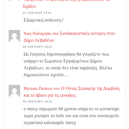
διχάζει
13 ΙΟΥΛΊΟΥ 2026
Εξαιρετική ανάλυση.!
Συνδικαλιστικές κόντρες στον
Έφη Παλαμηδα
στο
Δήμο Λεβαδέων
30 ΙΟΥΝΊΟΥ 2026
Ως έγκριτος δημοσιογράφος θα γνωρίζετε πως
υπάρχει το Σωματειο Εργαζομένων Δήμου
Λεβαδεων, το οποίο δεν είναι παράταξη. Βλέπω
δημοσιεύσετε σχεδόν…
Ο Οσιος Σεραφείμ της Δομβούς
Myriam Drakou
στο
και το άβατο για τις γυναίκες
10 ΙΟΥΝΊΟΥ 2026
ο πατερ παχωμιοσ 60 χρονια υπηρετει το μοναστηρι
τωρα χτυπησε το ποδι του και ειναι στο νοσοκομείο
περαστικά καλοκαρδε πατερ