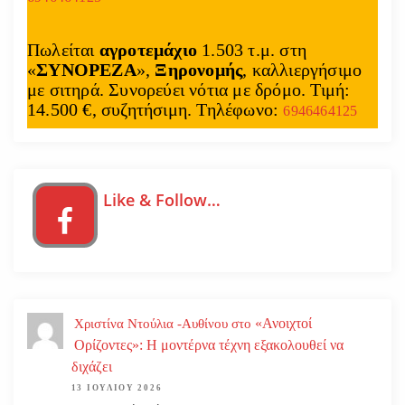
Πωλείται
αγροτεμάχιο
1.503 τ.μ. στη
«
ΣΥΝΟΡΕΖΑ
»,
Ξηρονομής
, καλλιεργήσιμο
με σιτηρά. Συνορεύει νότια με δρόμο. Τιμή:
14.500 €, συζητήσιμη. Τηλέφωνο:
6946464125
Like & Follow…
«Ανοιχτοί
Χριστίνα Ντούλια -Αυθίνου
στο
Ορίζοντες»: Η μοντέρνα τέχνη εξακολουθεί να
διχάζει
13 ΙΟΥΛΊΟΥ 2026