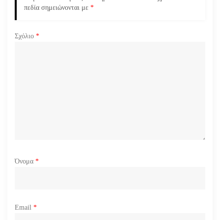
πεδία σημειώνονται με
*
θ
ρ
Σχόλιο
*
ω
ν
Όνομα
*
Email
*