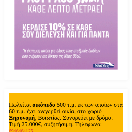
Πωλείται
οικόπεδο
500 τ.μ. εκ των οποίων στα
60 τ.μ. έχει ανεγερθεί οικία, στο χωριό
Ξηρονομή
, Βοιωτίας. Συνορεύει με δρόμο.
Τιμή 25.000€, συζητήσιμη. Τηλέφωνο:
6946464125