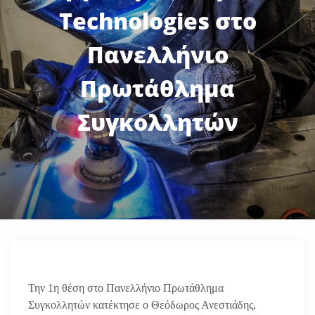
Technologies στο
Πανελλήνιο
Πρωτάθλημα
Συγκολλητών
Την 1η θέση στο Πανελλήνιο Πρωτάθλημα
Συγκολλητών κατέκτησε ο Θεόδωρος Ανεστιάδης,