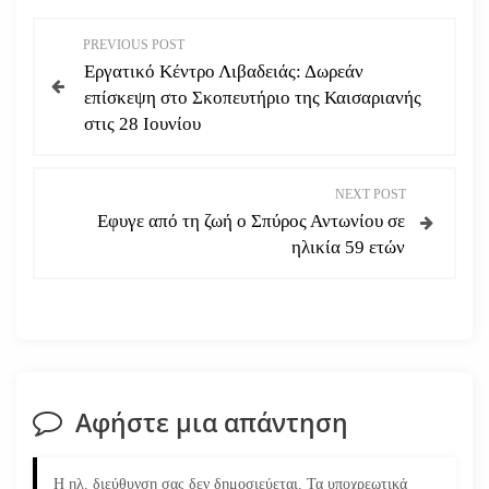
Π
PREVIOUS POST
Εργατικό Κέντρο Λιβαδειάς: Δωρεάν
λ
επίσκεψη στο Σκοπευτήριο της Καισαριανής
στις 28 Ιουνίου
ο
ή
NEXT POST
Εφυγε από τη ζωή ο Σπύρος Αντωνίου σε
γ
ηλικία 59 ετών
η
σ
η
Αφήστε μια απάντηση
ά
ρ
Η ηλ. διεύθυνση σας δεν δημοσιεύεται.
Τα υποχρεωτικά