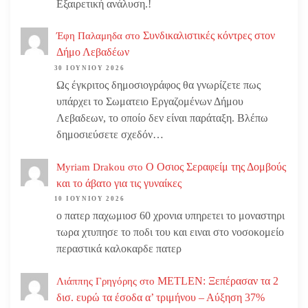
Εξαιρετική ανάλυση.!
Συνδικαλιστικές κόντρες στον
Έφη Παλαμηδα
στο
Δήμο Λεβαδέων
30 ΙΟΥΝΊΟΥ 2026
Ως έγκριτος δημοσιογράφος θα γνωρίζετε πως
υπάρχει το Σωματειο Εργαζομένων Δήμου
Λεβαδεων, το οποίο δεν είναι παράταξη. Βλέπω
δημοσιεύσετε σχεδόν…
Ο Οσιος Σεραφείμ της Δομβούς
Myriam Drakou
στο
και το άβατο για τις γυναίκες
10 ΙΟΥΝΊΟΥ 2026
ο πατερ παχωμιοσ 60 χρονια υπηρετει το μοναστηρι
τωρα χτυπησε το ποδι του και ειναι στο νοσοκομείο
περαστικά καλοκαρδε πατερ
METLEN: Ξεπέρασαν τα 2
Λιάππης Γρηγόρης
στο
δισ. ευρώ τα έσοδα α’ τριμήνου – Αύξηση 37%