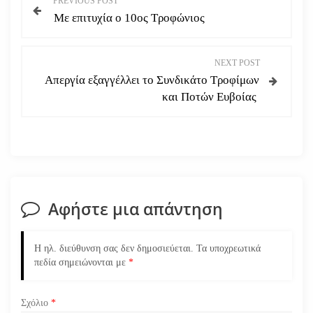
PREVIOUS POST
Με επιτυχία ο 10ος Τροφώνιος
λ
ο
NEXT POST
Απεργία εξαγγέλλει το Συνδικάτο Τροφίμων
ή
και Ποτών Ευβοίας
γ
η
σ
Αφήστε μια απάντηση
η
ά
Η ηλ. διεύθυνση σας δεν δημοσιεύεται.
Τα υποχρεωτικά
πεδία σημειώνονται με
*
ρ
Σχόλιο
*
θ