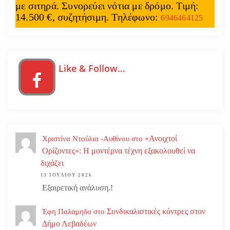
με σιτηρά. Συνορεύει νότια με δρόμο. Τιμή:
14.500 €, συζητήσιμη. Τηλέφωνο:
6946464125
Like & Follow…
«Ανοιχτοί
Χριστίνα Ντούλια -Αυθίνου
στο
Ορίζοντες»: Η μοντέρνα τέχνη εξακολουθεί να
διχάζει
13 ΙΟΥΛΊΟΥ 2026
Εξαιρετική ανάλυση.!
Συνδικαλιστικές κόντρες στον
Έφη Παλαμηδα
στο
Δήμο Λεβαδέων