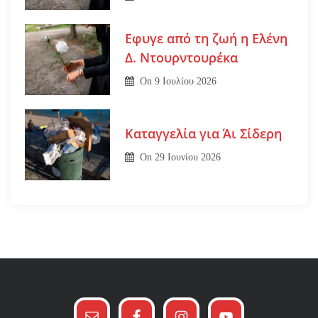
Εφυγε από τη ζωή η Ελένη
Δ. Ντουρντουρέκα
On
9 Ιουλίου 2026
Καταγγελία για Άι Σίδερη
On
29 Ιουνίου 2026