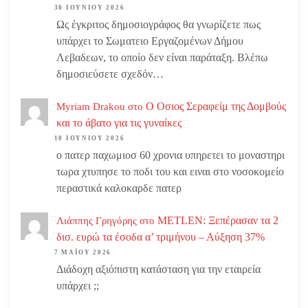
30 ΙΟΥΝΊΟΥ 2026
Ως έγκριτος δημοσιογράφος θα γνωρίζετε πως
υπάρχει το Σωματειο Εργαζομένων Δήμου
Λεβαδεων, το οποίο δεν είναι παράταξη. Βλέπω
δημοσιεύσετε σχεδόν…
Ο Οσιος Σεραφείμ της Δομβούς
Myriam Drakou
στο
και το άβατο για τις γυναίκες
10 ΙΟΥΝΊΟΥ 2026
ο πατερ παχωμιοσ 60 χρονια υπηρετει το μοναστηρι
τωρα χτυπησε το ποδι του και ειναι στο νοσοκομείο
περαστικά καλοκαρδε πατερ
METLEN: Ξεπέρασαν τα 2
Λιάππης Γρηγόρης
στο
δισ. ευρώ τα έσοδα α’ τριμήνου – Αύξηση 37%
7 ΜΑΪ́ΟΥ 2026
Διάδοχη αξιόπιστη κατάσταση για την εταιρεία
υπάρχει ;;