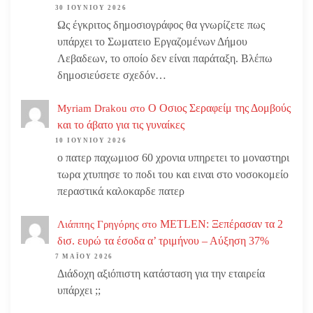
30 ΙΟΥΝΊΟΥ 2026
Ως έγκριτος δημοσιογράφος θα γνωρίζετε πως
υπάρχει το Σωματειο Εργαζομένων Δήμου
Λεβαδεων, το οποίο δεν είναι παράταξη. Βλέπω
δημοσιεύσετε σχεδόν…
Ο Οσιος Σεραφείμ της Δομβούς
Myriam Drakou
στο
και το άβατο για τις γυναίκες
10 ΙΟΥΝΊΟΥ 2026
ο πατερ παχωμιοσ 60 χρονια υπηρετει το μοναστηρι
τωρα χτυπησε το ποδι του και ειναι στο νοσοκομείο
περαστικά καλοκαρδε πατερ
METLEN: Ξεπέρασαν τα 2
Λιάππης Γρηγόρης
στο
δισ. ευρώ τα έσοδα α’ τριμήνου – Αύξηση 37%
7 ΜΑΪ́ΟΥ 2026
Διάδοχη αξιόπιστη κατάσταση για την εταιρεία
υπάρχει ;;