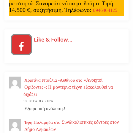
με σιτηρά. Συνορεύει νότια με δρόμο. Τιμή:
14.500 €, συζητήσιμη. Τηλέφωνο:
6946464125
Like & Follow…
«Ανοιχτοί
Χριστίνα Ντούλια -Αυθίνου
στο
Ορίζοντες»: Η μοντέρνα τέχνη εξακολουθεί να
διχάζει
13 ΙΟΥΛΊΟΥ 2026
Εξαιρετική ανάλυση.!
Συνδικαλιστικές κόντρες στον
Έφη Παλαμηδα
στο
Δήμο Λεβαδέων