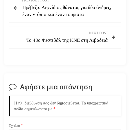
PREVIOUS POST
Πρέβεζα: Αιφνίδιος θάνατος για δύο άνδρες,
λ
έναν ντόπιο και έναν τουρίστα
ο
NEXT POST
ή
Το 48ο Φεστιβάλ της ΚΝΕ στη Λιβαδειά
γ
η
σ
Αφήστε μια απάντηση
η
ά
Η ηλ. διεύθυνση σας δεν δημοσιεύεται.
Τα υποχρεωτικά
πεδία σημειώνονται με
*
ρ
Σχόλιο
*
θ