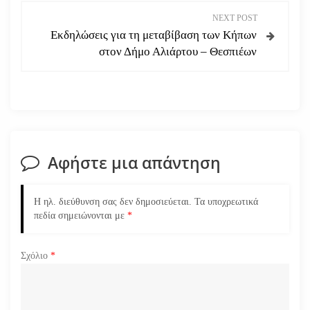
NEXT POST
ή
Εκδηλώσεις για τη μεταβίβαση των Κήπων
στον Δήμο Αλιάρτου – Θεσπιέων
γ
η
σ
η
Αφήστε μια απάντηση
ά
Η ηλ. διεύθυνση σας δεν δημοσιεύεται.
Τα υποχρεωτικά
ρ
πεδία σημειώνονται με
*
θ
Σχόλιο
*
ρ