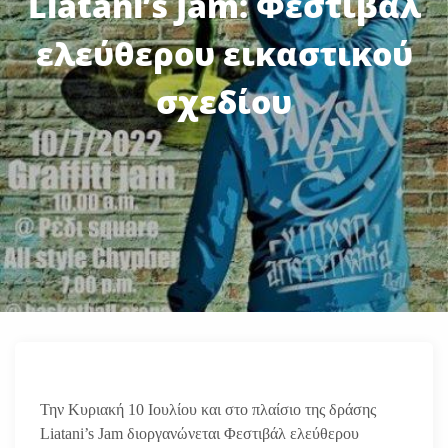
Liatani’s Jam: Φεστιβάλ
ελεύθερου εικαστικού
σχεδίου
Την Κυριακή 10 Ιουλίου και στο πλαίσιο της δράσης
Liatani’s Jam διοργανώνεται Φεστιβάλ ελεύθερου