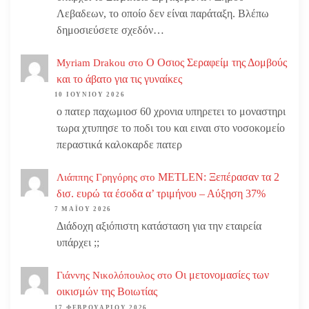
Λεβαδεων, το οποίο δεν είναι παράταξη. Βλέπω
δημοσιεύσετε σχεδόν…
Ο Οσιος Σεραφείμ της Δομβούς
Myriam Drakou
στο
και το άβατο για τις γυναίκες
10 ΙΟΥΝΊΟΥ 2026
ο πατερ παχωμιοσ 60 χρονια υπηρετει το μοναστηρι
τωρα χτυπησε το ποδι του και ειναι στο νοσοκομείο
περαστικά καλοκαρδε πατερ
METLEN: Ξεπέρασαν τα 2
Λιάππης Γρηγόρης
στο
δισ. ευρώ τα έσοδα α’ τριμήνου – Αύξηση 37%
7 ΜΑΪ́ΟΥ 2026
Διάδοχη αξιόπιστη κατάσταση για την εταιρεία
υπάρχει ;;
Οι μετονομασίες των
Γιάννης Νικολόπουλος
στο
οικισμών της Βοιωτίας
17 ΦΕΒΡΟΥΑΡΊΟΥ 2026