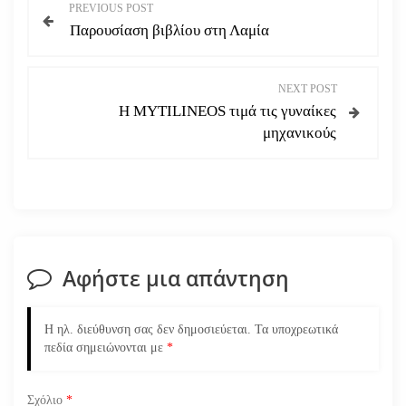
Π
PREVIOUS POST
Παρουσίαση βιβλίου στη Λαμία
λ
ο
NEXT POST
Η MYTILINEOS τιμά τις γυναίκες
ή
μηχανικούς
γ
η
σ
Αφήστε μια απάντηση
η
ά
Η ηλ. διεύθυνση σας δεν δημοσιεύεται.
Τα υποχρεωτικά
πεδία σημειώνονται με
*
ρ
Σχόλιο
*