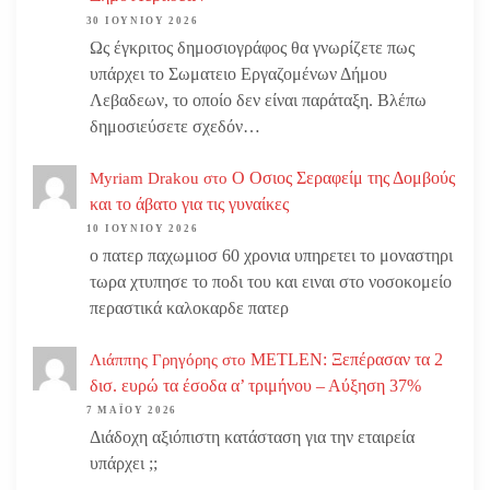
30 ΙΟΥΝΊΟΥ 2026
Ως έγκριτος δημοσιογράφος θα γνωρίζετε πως
υπάρχει το Σωματειο Εργαζομένων Δήμου
Λεβαδεων, το οποίο δεν είναι παράταξη. Βλέπω
δημοσιεύσετε σχεδόν…
Ο Οσιος Σεραφείμ της Δομβούς
Myriam Drakou
στο
και το άβατο για τις γυναίκες
10 ΙΟΥΝΊΟΥ 2026
ο πατερ παχωμιοσ 60 χρονια υπηρετει το μοναστηρι
τωρα χτυπησε το ποδι του και ειναι στο νοσοκομείο
περαστικά καλοκαρδε πατερ
METLEN: Ξεπέρασαν τα 2
Λιάππης Γρηγόρης
στο
δισ. ευρώ τα έσοδα α’ τριμήνου – Αύξηση 37%
7 ΜΑΪ́ΟΥ 2026
Διάδοχη αξιόπιστη κατάσταση για την εταιρεία
υπάρχει ;;