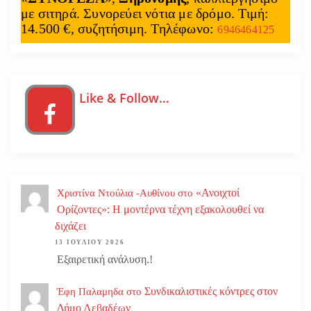
με σιτηρά. Συνορεύει νότια με δρόμο. Τιμή:
14.500 €, συζητήσιμη. Τηλέφωνο:
6946464125
Like & Follow…
«Ανοιχτοί
Χριστίνα Ντούλια -Αυθίνου
στο
Ορίζοντες»: Η μοντέρνα τέχνη εξακολουθεί να
διχάζει
13 ΙΟΥΛΊΟΥ 2026
Εξαιρετική ανάλυση.!
Συνδικαλιστικές κόντρες στον
Έφη Παλαμηδα
στο
Δήμο Λεβαδέων