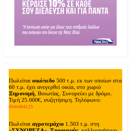
Πωλείται
οικόπεδο
500 τ.μ. εκ των οποίων στα
60 τ.μ. έχει ανεγερθεί οικία, στο χωριό
Ξηρονομή
, Βοιωτίας. Συνορεύει με δρόμο.
Τιμή 25.000€, συζητήσιμη. Τηλέφωνο:
6946464125
Πωλείται
αγροτεμάχιο
1.503 τ.μ. στη
«
ΣΥΝΟΡΕΖΑ
»,
Ξηρονομής
, καλλιεργήσιμο