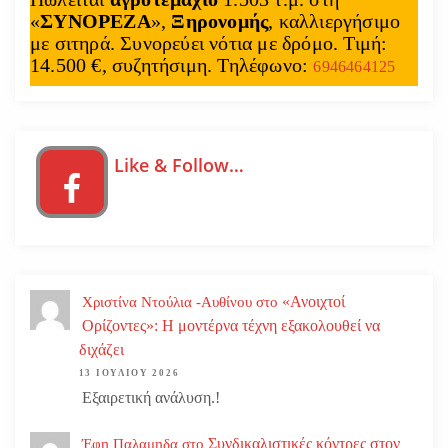
«
ΣΥΝΟΡΕΖΑ
»,
Ξηρονομής
, καλλιεργήσιμο
με σιτηρά. Συνορεύει νότια με δρόμο. Τιμή:
14.500 €, συζητήσιμη. Τηλέφωνο:
6946464125
Like & Follow…
«Ανοιχτοί
Χριστίνα Ντούλια -Αυθίνου
στο
Ορίζοντες»: Η μοντέρνα τέχνη εξακολουθεί να
διχάζει
13 ΙΟΥΛΊΟΥ 2026
Εξαιρετική ανάλυση.!
Συνδικαλιστικές κόντρες στον
Έφη Παλαμηδα
στο