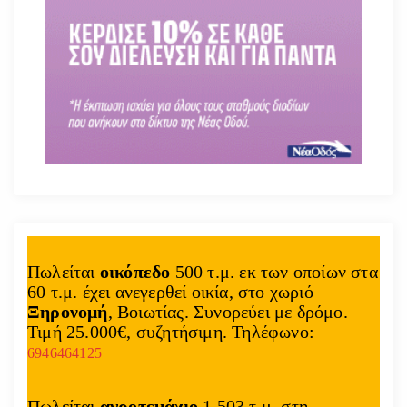
Πωλείται
οικόπεδο
500 τ.μ. εκ των οποίων στα
60 τ.μ. έχει ανεγερθεί οικία, στο χωριό
Ξηρονομή
, Βοιωτίας. Συνορεύει με δρόμο.
Τιμή 25.000€, συζητήσιμη. Τηλέφωνο:
6946464125
Πωλείται
αγροτεμάχιο
1.503 τ.μ. στη