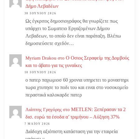
Δήμο Λεβαδέων
30 ΙΟΥΝΊΟΥ 2026
Ως έγκριτος δημοσιογράφος θα γνωρίζετε πως
υπάρχει το Σωματειο Εργαζομένων Δήμου
Λεβαδεων, το οποίο δεν είναι παράταξη. Βλέπω
δημοσιεύσετε σχεδόν…
Ο Οσιος Σεραφείμ της Δομβούς
Myriam Drakou
στο
και το άβατο για τις γυναίκες
10 ΙΟΥΝΊΟΥ 2026
ο πατερ παχωμιοσ 60 χρονια υπηρετει το μοναστηρι
τωρα χτυπησε το ποδι του και ειναι στο νοσοκομείο
περαστικά καλοκαρδε πατερ
METLEN: Ξεπέρασαν τα 2
Λιάππης Γρηγόρης
στο
δισ. ευρώ τα έσοδα α’ τριμήνου – Αύξηση 37%
7 ΜΑΪ́ΟΥ 2026
Διάδοχη αξιόπιστη κατάσταση για την εταιρεία
υπάρχει ;;