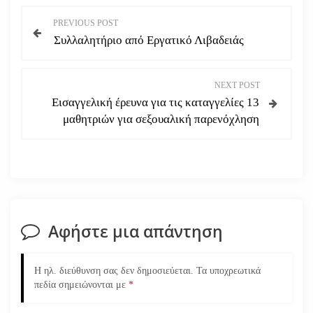
Π
PREVIOUS POST
Συλλαλητήριο από Εργατικό Λιβαδειάς
λ
ο
NEXT POST
Εισαγγελική έρευνα για τις καταγγελίες 13
ή
μαθητριών για σεξουαλική παρενόχληση
γ
η
σ
Αφήστε μια απάντηση
η
ά
Η ηλ. διεύθυνση σας δεν δημοσιεύεται.
Τα υποχρεωτικά
πεδία σημειώνονται με
*
ρ