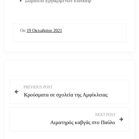
Σωματείο Εργαζομένων Eurodrip
On
19 Οκτωβρίου 2021
Π
PREVIOUS POST
Κρούσματα σε σχολεία της Αμφίκλειας
λ
ο
NEXT POST
Αιματηρός καβγάς στο Παύλο
ή