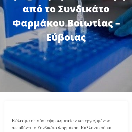
από το Συνδικάτο
Φαρμάκου Βοιωτίας –
Εύβοιας
Kάλεσμα σε σύσκεψη σωματείων και εργαζομένων
απευθύνει το Συνδικάτο Φαρμάκου, Καλλυντικού και