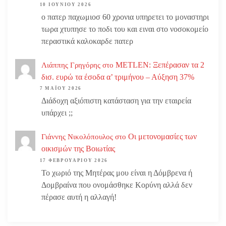
10 ΙΟΥΝΊΟΥ 2026
ο πατερ παχωμιοσ 60 χρονια υπηρετει το μοναστηρι
τωρα χτυπησε το ποδι του και ειναι στο νοσοκομείο
περαστικά καλοκαρδε πατερ
METLEN: Ξεπέρασαν τα 2
Λιάππης Γρηγόρης
στο
δισ. ευρώ τα έσοδα α’ τριμήνου – Αύξηση 37%
7 ΜΑΪ́ΟΥ 2026
Διάδοχη αξιόπιστη κατάσταση για την εταιρεία
υπάρχει ;;
Οι μετονομασίες των
Γιάννης Νικολόπουλος
στο
οικισμών της Βοιωτίας
17 ΦΕΒΡΟΥΑΡΊΟΥ 2026
Το χωριό της Μητέρας μου είναι η Δόμβρενα ή
Δομβραίνα που ονομάσθηκε Κορύνη αλλά δεν
πέρασε αυτή η αλλαγή!