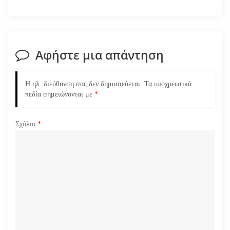
γ
η
σ
Αφήστε μια απάντηση
η
Η ηλ. διεύθυνση σας δεν δημοσιεύεται.
Τα υποχρεωτικά
ά
πεδία σημειώνονται με
*
ρ
Σχόλιο
*
θ
ρ
ω
ν