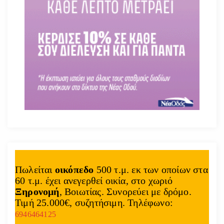
Πωλείται
οικόπεδο
500 τ.μ. εκ των οποίων στα
60 τ.μ. έχει ανεγερθεί οικία, στο χωριό
Ξηρονομή
, Βοιωτίας. Συνορεύει με δρόμο.
Τιμή 25.000€, συζητήσιμη. Τηλέφωνο:
6946464125