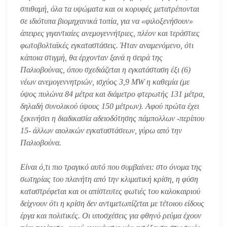
σπιθαμή, όλα τα υψώματα και οι κορυφές μετατρέπονται
σε ιδιότυπα βιομηχανικά τοπία, για να «φιλοξενήσουν»
άπειρες γιγαντιαίες ανεμογεννήτριες, πλέον και τεράστιες
φωτοβολταϊκές εγκαταστάσεις. Ήταν αναμενόμενο, ότι
κάποια στιγμή, θα έρχονταν ξανά η σειρά της
Παλιοβούνας, όπου σχεδιάζεται η εγκατάσταση έξι (6)
νέων ανεμογεννητριών, ισχύος 3,9 MW η καθεμία (με
ύψος πυλώνα 84 μέτρα και διάμετρο φτερωτής 131 μέτρα,
δηλαδή συνολικού ύψους 150 μέτρων). Αφού πρώτα έχει
ξεκινήσει η διαδικασία αδειοδότησης πάμπολλων -περίπου
15- άλλων αιολικών εγκαταστάσεων, γύρω από την
Παλιοβούνα.
Είναι ό,τι πιο τραγικό αυτό που συμβαίνει: στο όνομα της
σωτηρίας του πλανήτη από την κλιματική κρίση, η φύση
καταστρέφεται και οι απίστευτες φωτιές του καλοκαιριού
δείχνουν ότι η κρίση δεν αντιμετωπίζεται με τέτοιου είδους
έργα και πολιτικές. Οι υποσχέσεις για φθηνό ρεύμα έχουν