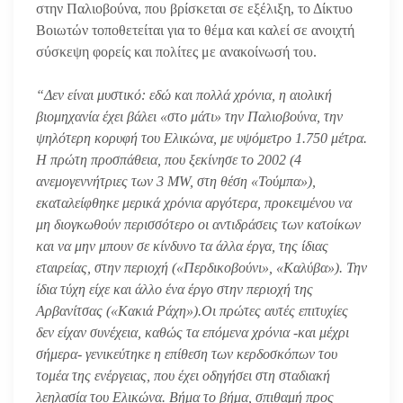
στην Παλιοβούνα, που βρίσκεται σε εξέλιξη, το Δίκτυο
Βοιωτών τοποθετείται για το θέμα και καλεί σε ανοιχτή
σύσκεψη φορείς και πολίτες με ανακοίνωσή του.
“
Δεν είναι μυστικό: εδώ και πολλά χρόνια, η αιολική
βιομηχανία έχει βάλει «στο μάτι» την Παλιοβούνα, την
ψηλότερη κορυφή του Ελικώνα, με υψόμετρο 1.750 μέτρα.
Η πρώτη προσπάθεια, που ξεκίνησε το 2002 (4
ανεμογεννήτριες των 3 MW, στη θέση «Τούμπα»),
εκαταλείφθηκε μερικά χρόνια αργότερα, προκειμένου να
μη διογκωθούν περισσότερο οι αντιδράσεις των κατοίκων
και να μην μπουν σε κίνδυνο τα άλλα έργα, της ίδιας
εταιρείας, στην περιοχή («Περδικοβούνι», «Καλύβα»). Την
ίδια τύχη είχε και άλλο ένα έργο στην περιοχή της
Αρβανίτσας («Κακιά Ράχη»).
Οι πρώτες αυτές επιτυχίες
δεν είχαν συνέχεια, καθώς τα επόμενα χρόνια -και μέχρι
σήμερα- γενικεύτηκε η επίθεση των κερδοσκόπων του
τομέα της ενέργειας, που έχει οδηγήσει στη σταδιακή
λεηλασία του Ελικώνα. Βήμα το βήμα, σπιθαμή προς