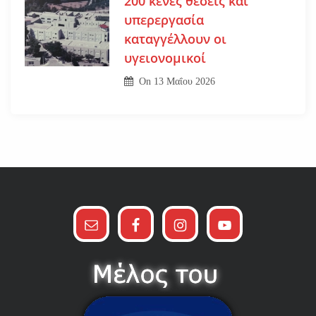
200 κενές θέσεις και
υπερεργασία
καταγγέλλουν οι
υγειονομικοί
On
13 Μαΐου 2026