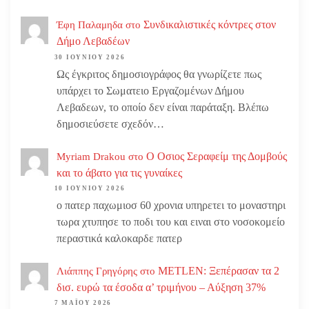
Συνδικαλιστικές κόντρες στον
Έφη Παλαμηδα
στο
Δήμο Λεβαδέων
30 ΙΟΥΝΊΟΥ 2026
Ως έγκριτος δημοσιογράφος θα γνωρίζετε πως
υπάρχει το Σωματειο Εργαζομένων Δήμου
Λεβαδεων, το οποίο δεν είναι παράταξη. Βλέπω
δημοσιεύσετε σχεδόν…
Ο Οσιος Σεραφείμ της Δομβούς
Myriam Drakou
στο
και το άβατο για τις γυναίκες
10 ΙΟΥΝΊΟΥ 2026
ο πατερ παχωμιοσ 60 χρονια υπηρετει το μοναστηρι
τωρα χτυπησε το ποδι του και ειναι στο νοσοκομείο
περαστικά καλοκαρδε πατερ
METLEN: Ξεπέρασαν τα 2
Λιάππης Γρηγόρης
στο
δισ. ευρώ τα έσοδα α’ τριμήνου – Αύξηση 37%
7 ΜΑΪ́ΟΥ 2026