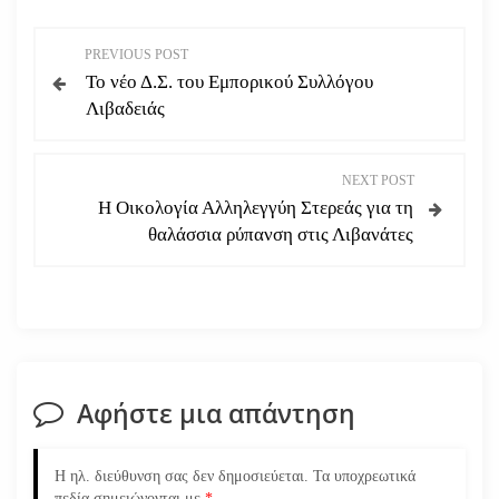
Π
PREVIOUS POST
Το νέο Δ.Σ. του Εμπορικού Συλλόγου
λ
Λιβαδειάς
ο
NEXT POST
ή
Η Οικολογία Αλληλεγγύη Στερεάς για τη
θαλάσσια ρύπανση στις Λιβανάτες
γ
η
σ
η
Αφήστε μια απάντηση
ά
Η ηλ. διεύθυνση σας δεν δημοσιεύεται.
Τα υποχρεωτικά
πεδία σημειώνονται με
*