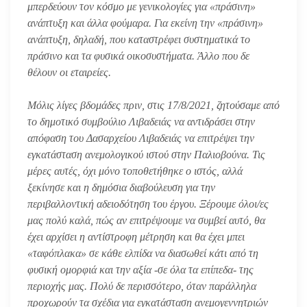
μπερδεύουν τον κόσμο με γενικολογίες για «πράσινη»
ανάπτυξη και άλλα φούμαρα. Για εκείνη την «πράσινη»
ανάπτυξη, δηλαδή, που καταστρέφει συστηματικά το
πράσινο και τα φυσικά οικοσυστήματα. Άλλο που δε
θέλουν οι εταιρείες.
Μόλις λίγες βδομάδες πριν, στις 17/8/2021, ζητούσαμε από
το δημοτικό συμβούλιο Λιβαδειάς να αντιδράσει στην
απόφαση του Δασαρχείου Λιβαδειάς να επιτρέψει την
εγκατάσταση ανεμολογικού ιστού στην Παλιοβούνα. Τις
μέρες αυτές, όχι μόνο τοποθετήθηκε ο ιστός, αλλά
ξεκίνησε και η δημόσια διαβούλευση για την
περιβαλλοντική αδειοδότηση του έργου. Ξέρουμε όλοι/ες
μας πολύ καλά, πώς αν επιτρέψουμε να συμβεί αυτό, θα
έχει αρχίσει η αντίστροφη μέτρηση και θα έχει μπει
«ταφόπλακα» σε κάθε ελπίδα να διασωθεί κάτι από τη
φυσική ομορφιά και την αξία -σε όλα τα επίπεδα- της
περιοχής μας. Πολύ δε περισσότερο, όταν παράλληλα
προχωρούν τα σχέδια για εγκατάσταση ανεμογεννητριών