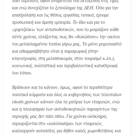
πάει περίπατο, αφού αναμένεται νέα εκτόξευση στις τιμές
και ενώ συνεχίζεται το ξεπούλημα της ΔΕΗ. Όσο για την
απασχόληση και τις θέσεις εργασίας τοπικά, έχουμε
προσωπική και άμεση εμπειρία. Το ίδιο και για το
«χαρτζιλίκι» των ανταποδοτικών, που το μοιράζουν κάθε
πέντε χρόνια, ελπίζοντας πως θα «θολώσουν» την εικόνα
του μεταλλαγμένου τοπίου γύρω μας. Το μόνο χειροπιαστό
και αδιαμφισβήτητο είναι η παραγωγική (στην
κτηνοτροφία, στη μελισσοκομία, στον τουρισμό κ.λπ.),
κοινωνική, πολιτιστική και περιβαλλοντική καταστροφή
του τόπου.
Βρίσκουν και τα κάνουν, όμως, αφού τα περισσότερα
πολιτικά κόμματα και όλες οι κυβερνήσεις των τελευταίων
είκοσι χρόνων κάνουν όλα τα χατίρια των εταιρειών, ενώ
και η πλειοψηφία των αυτοδιοικητικών παραγόντων της
περιοχής μας δεν πάει πίσω. Για χρόνια ολόκληρα,
περιορίζονται στο «καλόπιασμα» των εταιρειών,
καλλιεργούν αυταπάτες για δήθεν καλές χωροθετήσεις και