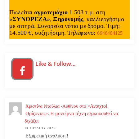
Πωλείται
αγροτεμάχιο
1.503 τ.μ. στη
«
ΣΥΝΟΡΕΖΑ
»,
Ξηρονομής
, καλλιεργήσιμο
με σιτηρά. Συνορεύει νότια με δρόμο. Τιμή:
14.500 €, συζητήσιμη. Τηλέφωνο:
6946464125
Like & Follow…
«Ανοιχτοί
Χριστίνα Ντούλια -Αυθίνου
στο
Ορίζοντες»: Η μοντέρνα τέχνη εξακολουθεί να
διχάζει
13 ΙΟΥΛΊΟΥ 2026
Εξαιρετική ανάλυση.!