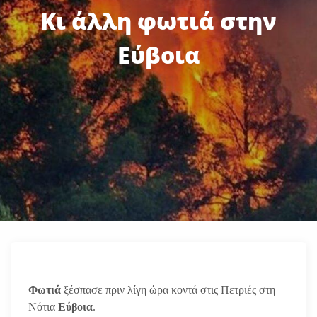
Κι άλλη φωτιά στην
Εύβοια
Φωτιά
ξέσπασε πριν λίγη ώρα κοντά στις Πετριές στη
Νότια
Εύβοια
.