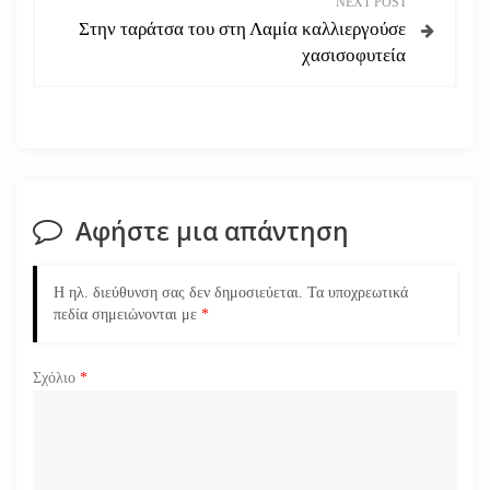
NEXT POST
ή
Στην ταράτσα του στη Λαμία καλλιεργούσε
χασισοφυτεία
γ
η
σ
η
Αφήστε μια απάντηση
ά
Η ηλ. διεύθυνση σας δεν δημοσιεύεται.
Τα υποχρεωτικά
ρ
πεδία σημειώνονται με
*
θ
Σχόλιο
*
ρ
ω