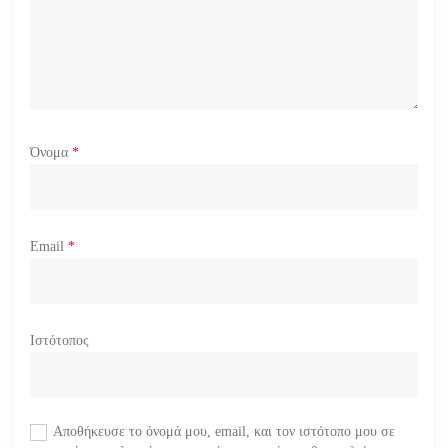
ν
Όνομα
*
Email
*
Ιστότοπος
Αποθήκευσε το όνομά μου, email, και τον ιστότοπο μου σε