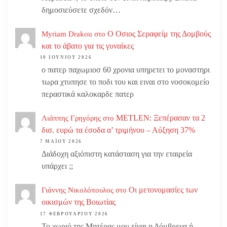
δημοσιεύσετε σχεδόν…
Ο Οσιος Σεραφείμ της Δομβούς
Myriam Drakou
στο
και το άβατο για τις γυναίκες
10 ΙΟΥΝΊΟΥ 2026
ο πατερ παχωμιοσ 60 χρονια υπηρετει το μοναστηρι
τωρα χτυπησε το ποδι του και ειναι στο νοσοκομείο
περαστικά καλοκαρδε πατερ
METLEN: Ξεπέρασαν τα 2
Λιάππης Γρηγόρης
στο
δισ. ευρώ τα έσοδα α’ τριμήνου – Αύξηση 37%
7 ΜΑΪ́ΟΥ 2026
Διάδοχη αξιόπιστη κατάσταση για την εταιρεία
υπάρχει ;;
Οι μετονομασίες των
Γιάννης Νικολόπουλος
στο
οικισμών της Βοιωτίας
17 ΦΕΒΡΟΥΑΡΊΟΥ 2026
Το χωριό της Μητέρας μου είναι η Δόμβρενα ή