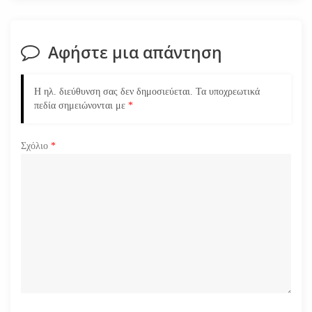
σ
η
Αφήστε μια απάντηση
ά
Η ηλ. διεύθυνση σας δεν δημοσιεύεται.
Τα υποχρεωτικά
ρ
πεδία σημειώνονται με
*
θ
Σχόλιο
*
ρ
ω
ν