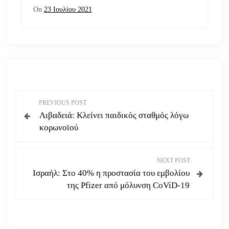
On
23 Ιουλίου 2021
Π
PREVIOUS POST
Λιβαδειά: Κλείνει παιδικός σταθμός λόγω
λ
κορωνοϊού
ο
NEXT POST
ή
Ισραήλ: Στο 40% η προστασία του εμβολίου
της Pfizer από μόλυνση CoViD-19
γ
η