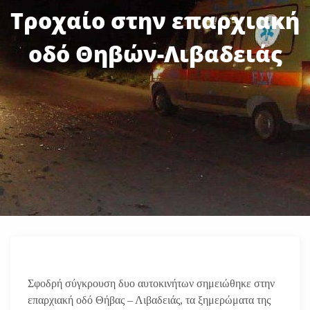
Τροχαίο στην επαρχιακή
οδό Θηβών-Λιβαδειάς
Σφοδρή σύγκρουση δυο αυτοκινήτων σημειώθηκε στην
επαρχιακή οδό Θήβας – Λιβαδειάς, τα ξημερώματα της