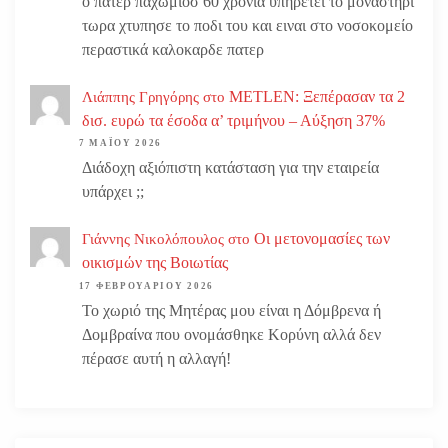
ο πατερ παχωμιοσ 60 χρονια υπηρετει το μοναστηρι
τωρα χτυπησε το ποδι του και ειναι στο νοσοκομείο
περαστικά καλοκαρδε πατερ
METLEN: Ξεπέρασαν τα 2
Λιάππης Γρηγόρης
στο
δισ. ευρώ τα έσοδα α’ τριμήνου – Αύξηση 37%
7 ΜΑΪ́ΟΥ 2026
Διάδοχη αξιόπιστη κατάσταση για την εταιρεία
υπάρχει ;;
Οι μετονομασίες των
Γιάννης Νικολόπουλος
στο
οικισμών της Βοιωτίας
17 ΦΕΒΡΟΥΑΡΊΟΥ 2026
Το χωριό της Μητέρας μου είναι η Δόμβρενα ή
Δομβραίνα που ονομάσθηκε Κορύνη αλλά δεν
πέρασε αυτή η αλλαγή!