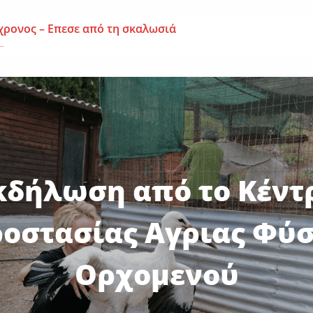
χρονος – Επεσε από τη σκαλωσιά
..
μοναχή Ευπραξία (Κουκουλούδη)
ουκουλούδη), σε ηλικία...
ημα-Νεκρός 59χρονος πατέρας τριών παιδιών
εργάτης,...
κδήλωση από το Κέντ
οστασίας Αγριας Φύ
Ορχομενού