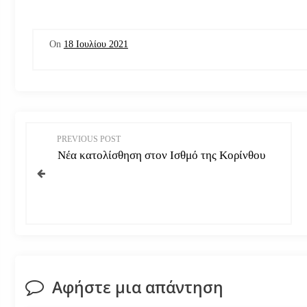
On
18 Ιουλίου 2021
Π
PREVIOUS POST
Νέα κατολίσθηση στον Ισθμό της Κορίνθου
λ
ο
ή
γ
η
Αφήστε μια απάντηση