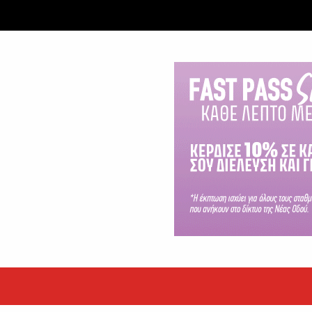
εκόρ τα EBITDA το εξάμηνο
υψηλές επιδόσεις κατά...
 ετών η Βίκυ Σωκρ. Γερασίμου
.