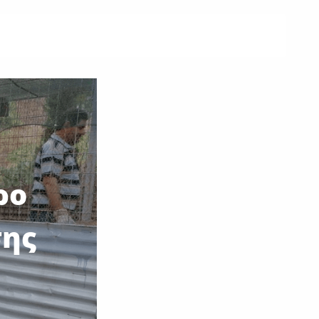
ρο
σης