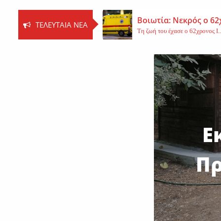
Βοιωτία: Νεκρός ο 62
ΤΕΛΕΥΤΑΊΑ ΝΈΑ
Τη ζωή του έχασε ο 62χρονος Ι..
Εφυγε από τη ζωή η 
Εκοιμήθη η μοναχή Ευπραξία (Κ
Νέο εργατικό δυστύχ
Τη ζωή του έχασε ένας 59χρονος 
Ε
Πρ