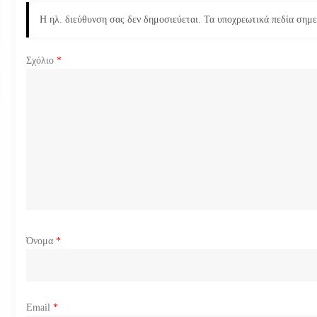
σ
Η ηλ. διεύθυνση σας δεν δημοσιεύεται.
Τα υποχρεωτικά πεδία σημ
η
Σχόλιο
*
ά
ρ
θ
ρ
ω
ν
Όνομα
*
Email
*