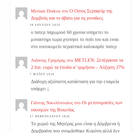
Ο Οσιος Σεραφείμ της
Myriam Drakou
στο
Δομβούς και το άβατο για τις γυναίκες
10 ΙΟΥΝΊΟΥ 2026
ο πατερ παχωμιοσ 60 χρονια υπηρετει το
μοναστηρι τωρα χτυπησε το ποδι του και ειναι
στο νοσοκομείο περαστικά καλοκαρδε πατερ
METLEN: Ξεπέρασαν τα
Λιάππης Γρηγόρης
στο
2 δισ. ευρώ τα έσοδα α’ τριμήνου – Αύξηση 37%
7 ΜΑΪ́ΟΥ 2026
Διάδοχη αξιόπιστη κατάσταση για την εταιρεία
υπάρχει ;;
Οι μετονομασίες των
Γιάννης Νικολόπουλος
στο
οικισμών της Βοιωτίας
17 ΦΕΒΡΟΥΑΡΊΟΥ 2026
Το χωριό της Μητέρας μου είναι η Δόμβρενα ή
Δομβραίνα που ονομάσθηκε Κορύνη αλλά δεν