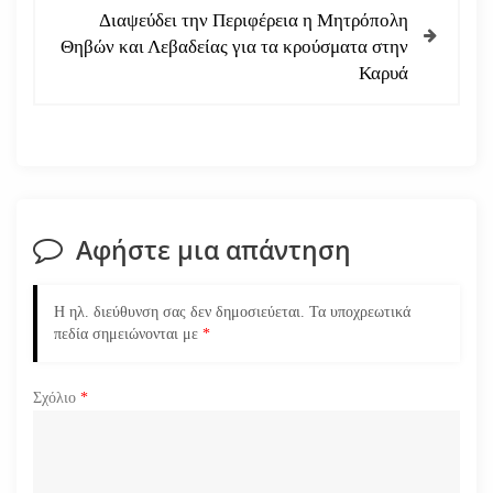
ή
Διαψεύδει την Περιφέρεια η Μητρόπολη
Θηβών και Λεβαδείας για τα κρούσματα στην
γ
Καρυά
η
σ
η
Αφήστε μια απάντηση
ά
ρ
Η ηλ. διεύθυνση σας δεν δημοσιεύεται.
Τα υποχρεωτικά
πεδία σημειώνονται με
*
θ
ρ
Σχόλιο
*
ω