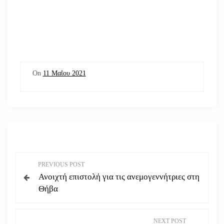
On
11 Μαΐου 2021
Π
PREVIOUS POST
Ανοιχτή επιστολή για τις ανεμογεννήτριες στη
λ
Θήβα
ο
NEXT POST