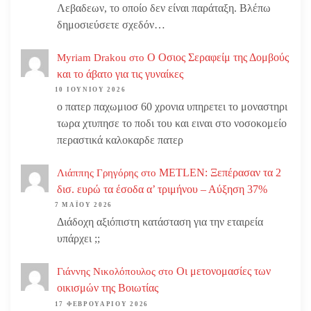
Λεβαδεων, το οποίο δεν είναι παράταξη. Βλέπω
δημοσιεύσετε σχεδόν…
Ο Οσιος Σεραφείμ της Δομβούς
Myriam Drakou
στο
και το άβατο για τις γυναίκες
10 ΙΟΥΝΊΟΥ 2026
ο πατερ παχωμιοσ 60 χρονια υπηρετει το μοναστηρι
τωρα χτυπησε το ποδι του και ειναι στο νοσοκομείο
περαστικά καλοκαρδε πατερ
METLEN: Ξεπέρασαν τα 2
Λιάππης Γρηγόρης
στο
δισ. ευρώ τα έσοδα α’ τριμήνου – Αύξηση 37%
7 ΜΑΪ́ΟΥ 2026
Διάδοχη αξιόπιστη κατάσταση για την εταιρεία
υπάρχει ;;
Οι μετονομασίες των
Γιάννης Νικολόπουλος
στο
οικισμών της Βοιωτίας
17 ΦΕΒΡΟΥΑΡΊΟΥ 2026