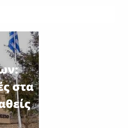
ων:
ές στα
αθείς