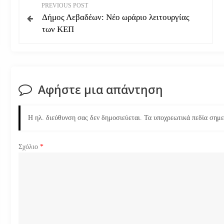
Π
PREVIOUS POST
Δήμος Λεβαδέων: Νέο ωράριο λειτουργίας
λ
των ΚΕΠ
ο
ή
Αφήστε μια απάντηση
γ
η
Η ηλ. διεύθυνση σας δεν δημοσιεύεται.
Τα υποχρεωτικά πεδία σημ
σ
Σχόλιο
*
η
ά
ρ