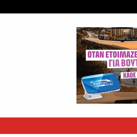
ταξύ δύο ανδρών στο κέντρο της Θήβας
 βράδυ της Πέμπτης,...
εκόρ τα EBITDA το εξάμηνο
υψηλές επιδόσεις κατά...