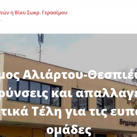
 ετών η Βίκυ Σωκρ. Γερασίμου
.
χρονος – Επεσε από τη σκαλωσιά
..
μοναχή Ευπραξία (Κουκουλούδη)
ουκουλούδη), σε ηλικία...
μος Αλιάρτου-Θεσπιέ
ύνσεις και απαλλαγ
τικά Τέλη για τις ευπ
ομάδες