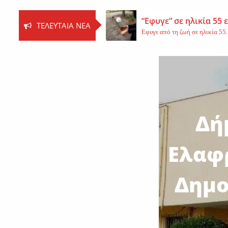
“Εφυγε” σε ηλικία 55
ΤΕΛΕΥΤΑΊΑ ΝΈΑ
Εφυγε από τη ζωή σε ηλικία 55..
Βοιωτία: Νεκρός ο 62
Τη ζωή του έχασε ο 62χρονος Ι..
Εφυγε από τη ζωή η 
Εκοιμήθη η μοναχή Ευπραξία (Κ
Δή
Ελαφρ
Δημο