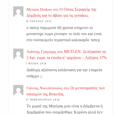
Ο Οσιος Σεραφείμ της
Myriam Drakou
στο
Δομβούς και το άβατο για τις γυναίκες
10 ΙΟΥΝΊΟΥ 2026
ο πατερ παχωμιοσ 60 χρονια υπηρετει το
μοναστηρι τωρα χτυπησε το ποδι του και ειναι
στο νοσοκομείο περαστικά καλοκαρδε πατερ
METLEN: Ξεπέρασαν τα
Λιάππης Γρηγόρης
στο
2 δισ. ευρώ τα έσοδα α’ τριμήνου – Αύξηση 37%
7 ΜΑΪ́ΟΥ 2026
Διάδοχη αξιόπιστη κατάσταση για την εταιρεία
υπάρχει ;;
Οι μετονομασίες των
Γιάννης Νικολόπουλος
στο
οικισμών της Βοιωτίας
17 ΦΕΒΡΟΥΑΡΊΟΥ 2026
Το χωριό της Μητέρας μου είναι η Δόμβρενα ή
Δομβραίνα που ονομάσθηκε Κορύνη αλλά δεν