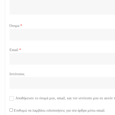
θ
ρ
ω
Όνομα
*
ν
Email
*
Ιστότοπος
Αποθήκευσε το όνομά μου, email, και τον ιστότοπο μου σε αυτόν 
Επιθυμώ να λαμβάνω ειδοποιήσεις για νέα άρθρα μέσω email.