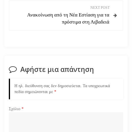
ο
NEXT POST
Ανακοίνωση από τη Νέα Εστίαση για τα
ή
πρόστιμα στη Λιβαδειά
γ
η
σ
Αφήστε μια απάντηση
η
ά
Η ηλ. διεύθυνση σας δεν δημοσιεύεται.
Τα υποχρεωτικά
πεδία σημειώνονται με
*
ρ
Σχόλιο
*
θ
ρ