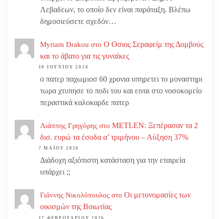
Λεβαδεων, το οποίο δεν είναι παράταξη. Βλέπω
δημοσιεύσετε σχεδόν…
Ο Οσιος Σεραφείμ της Δομβούς
Myriam Drakou
στο
και το άβατο για τις γυναίκες
10 ΙΟΥΝΊΟΥ 2026
ο πατερ παχωμιοσ 60 χρονια υπηρετει το μοναστηρι
τωρα χτυπησε το ποδι του και ειναι στο νοσοκομείο
περαστικά καλοκαρδε πατερ
METLEN: Ξεπέρασαν τα 2
Λιάππης Γρηγόρης
στο
δισ. ευρώ τα έσοδα α’ τριμήνου – Αύξηση 37%
7 ΜΑΪ́ΟΥ 2026
Διάδοχη αξιόπιστη κατάσταση για την εταιρεία
υπάρχει ;;
Οι μετονομασίες των
Γιάννης Νικολόπουλος
στο
οικισμών της Βοιωτίας
17 ΦΕΒΡΟΥΑΡΊΟΥ 2026