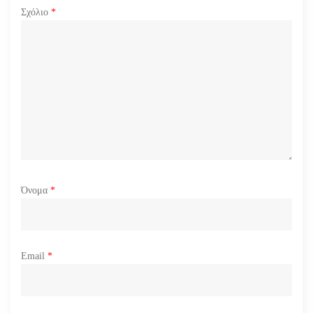
ρ
Σχόλιο
*
ω
ν
Όνομα
*
Email
*