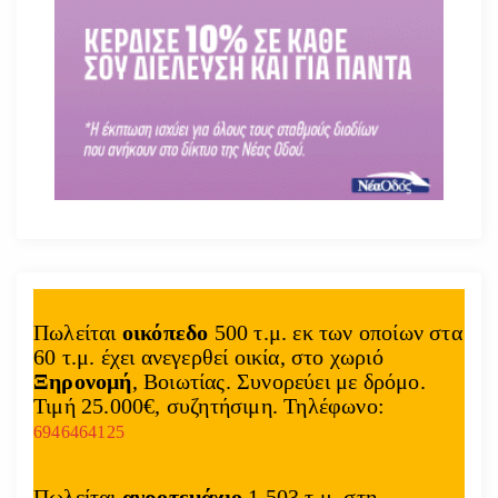
Πωλείται
οικόπεδο
500 τ.μ. εκ των οποίων στα
60 τ.μ. έχει ανεγερθεί οικία, στο χωριό
Ξηρονομή
, Βοιωτίας. Συνορεύει με δρόμο.
Τιμή 25.000€, συζητήσιμη. Τηλέφωνο:
6946464125
Πωλείται
αγροτεμάχιο
1.503 τ.μ. στη