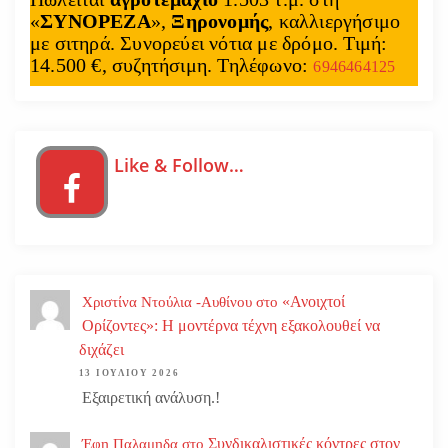
«
ΣΥΝΟΡΕΖΑ
»,
Ξηρονομής
, καλλιεργήσιμο
με σιτηρά. Συνορεύει νότια με δρόμο. Τιμή:
14.500 €, συζητήσιμη. Τηλέφωνο:
6946464125
Like & Follow…
«Ανοιχτοί
Χριστίνα Ντούλια -Αυθίνου
στο
Ορίζοντες»: Η μοντέρνα τέχνη εξακολουθεί να
διχάζει
13 ΙΟΥΛΊΟΥ 2026
Εξαιρετική ανάλυση.!
Συνδικαλιστικές κόντρες στον
Έφη Παλαμηδα
στο