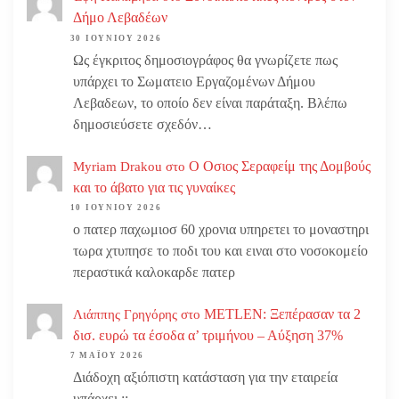
Δήμο Λεβαδέων
30 ΙΟΥΝΊΟΥ 2026
Ως έγκριτος δημοσιογράφος θα γνωρίζετε πως
υπάρχει το Σωματειο Εργαζομένων Δήμου
Λεβαδεων, το οποίο δεν είναι παράταξη. Βλέπω
δημοσιεύσετε σχεδόν…
Ο Οσιος Σεραφείμ της Δομβούς
Myriam Drakou
στο
και το άβατο για τις γυναίκες
10 ΙΟΥΝΊΟΥ 2026
ο πατερ παχωμιοσ 60 χρονια υπηρετει το μοναστηρι
τωρα χτυπησε το ποδι του και ειναι στο νοσοκομείο
περαστικά καλοκαρδε πατερ
METLEN: Ξεπέρασαν τα 2
Λιάππης Γρηγόρης
στο
δισ. ευρώ τα έσοδα α’ τριμήνου – Αύξηση 37%
7 ΜΑΪ́ΟΥ 2026
Διάδοχη αξιόπιστη κατάσταση για την εταιρεία
υπάρχει ;;