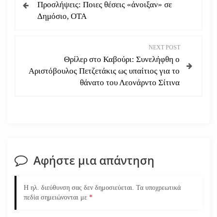
Προσλήψεις: Ποιες θέσεις «άνοιξαν» σε
λ
Δημόσιο, ΟΤΑ
ο
NEXT POST
ή
Θρίλερ στο Καβούρι: Συνελήφθη ο
Αριστόβουλος Πετζετάκις ως υπαίτιος για το
γ
θάνατο του Λεονάρντο Σίτινα
η
σ
η
Αφήστε μια απάντηση
ά
ρ
Η ηλ. διεύθυνση σας δεν δημοσιεύεται.
Τα υποχρεωτικά
πεδία σημειώνονται με
*
θ