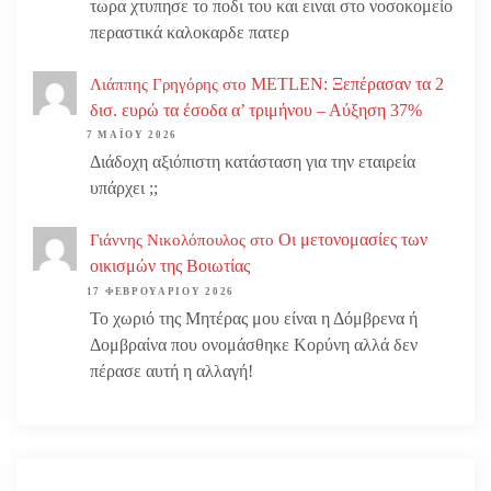
τωρα χτυπησε το ποδι του και ειναι στο νοσοκομείο
περαστικά καλοκαρδε πατερ
METLEN: Ξεπέρασαν τα 2
Λιάππης Γρηγόρης
στο
δισ. ευρώ τα έσοδα α’ τριμήνου – Αύξηση 37%
7 ΜΑΪ́ΟΥ 2026
Διάδοχη αξιόπιστη κατάσταση για την εταιρεία
υπάρχει ;;
Οι μετονομασίες των
Γιάννης Νικολόπουλος
στο
οικισμών της Βοιωτίας
17 ΦΕΒΡΟΥΑΡΊΟΥ 2026
Το χωριό της Μητέρας μου είναι η Δόμβρενα ή
Δομβραίνα που ονομάσθηκε Κορύνη αλλά δεν
πέρασε αυτή η αλλαγή!