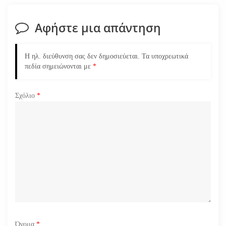
σ
Αφήστε μια απάντηση
η
ά
Η ηλ. διεύθυνση σας δεν δημοσιεύεται.
Τα υποχρεωτικά
πεδία σημειώνονται με
*
ρ
Σχόλιο
*
θ
ρ
ω
ν
Όνομα
*