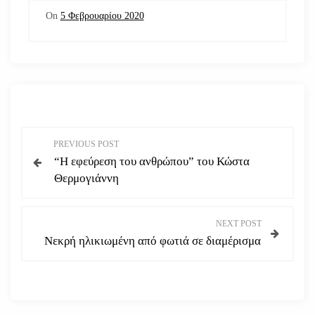
On
5 Φεβρουαρίου 2020
Π
PREVIOUS POST
“Η εφεύρεση του ανθρώπου” του Κώστα
λ
Θερμογιάννη
ο
NEXT POST
ή
Νεκρή ηλικιωμένη από φωτιά σε διαμέρισμα
γ
η