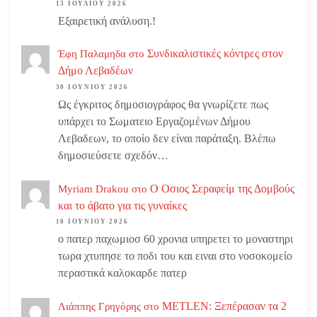
13 ΙΟΥΛΊΟΥ 2026
Εξαιρετική ανάλυση.!
Συνδικαλιστικές κόντρες στον
Έφη Παλαμηδα
στο
Δήμο Λεβαδέων
30 ΙΟΥΝΊΟΥ 2026
Ως έγκριτος δημοσιογράφος θα γνωρίζετε πως
υπάρχει το Σωματειο Εργαζομένων Δήμου
Λεβαδεων, το οποίο δεν είναι παράταξη. Βλέπω
δημοσιεύσετε σχεδόν…
Ο Οσιος Σεραφείμ της Δομβούς
Myriam Drakou
στο
και το άβατο για τις γυναίκες
10 ΙΟΥΝΊΟΥ 2026
ο πατερ παχωμιοσ 60 χρονια υπηρετει το μοναστηρι
τωρα χτυπησε το ποδι του και ειναι στο νοσοκομείο
περαστικά καλοκαρδε πατερ
METLEN: Ξεπέρασαν τα 2
Λιάππης Γρηγόρης
στο