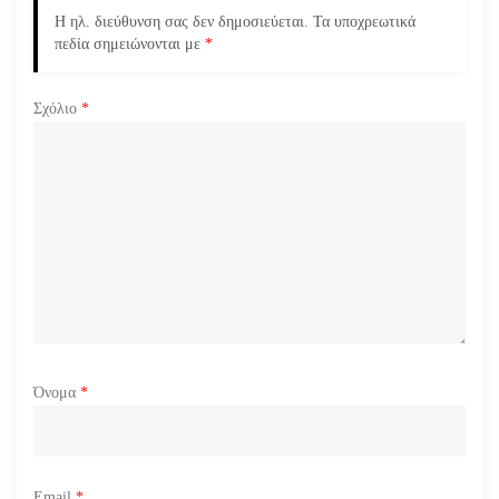
ά
Η ηλ. διεύθυνση σας δεν δημοσιεύεται.
Τα υποχρεωτικά
πεδία σημειώνονται με
*
ρ
Σχόλιο
*
θ
ρ
ω
ν
Όνομα
*
Email
*