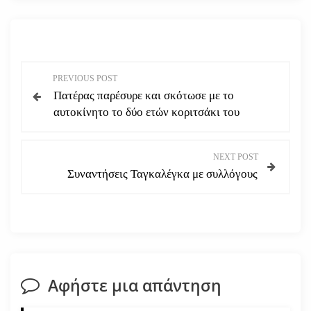
Π
PREVIOUS POST
Πατέρας παρέσυρε και σκότωσε με το
λ
αυτοκίνητο το δύο ετών κοριτσάκι του
ο
NEXT POST
ή
Συναντήσεις Ταγκαλέγκα με συλλόγους
γ
η
σ
Αφήστε μια απάντηση
η