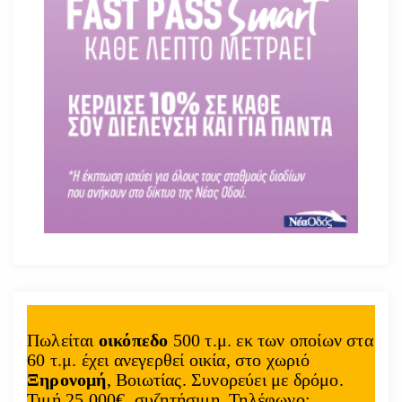
Πωλείται
οικόπεδο
500 τ.μ. εκ των οποίων στα
60 τ.μ. έχει ανεγερθεί οικία, στο χωριό
Ξηρονομή
, Βοιωτίας. Συνορεύει με δρόμο.
Τιμή 25.000€, συζητήσιμη. Τηλέφωνο: