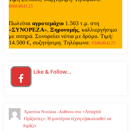
6946464125
Πωλείται
αγροτεμάχιο
1.503 τ.μ. στη
«
ΣΥΝΟΡΕΖΑ
»,
Ξηρονομής
, καλλιεργήσιμο
με σιτηρά. Συνορεύει νότια με δρόμο. Τιμή:
14.500 €, συζητήσιμη. Τηλέφωνο:
6946464125
Like & Follow…
«Ανοιχτοί
Χριστίνα Ντούλια -Αυθίνου
στο
Ορίζοντες»: Η μοντέρνα τέχνη εξακολουθεί να
διχάζει