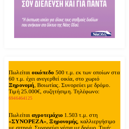
Πωλείται
οικόπεδο
500 τ.μ. εκ των οποίων στα
60 τ.μ. έχει ανεγερθεί οικία, στο χωριό
Ξηρονομή
, Βοιωτίας. Συνορεύει με δρόμο.
Τιμή 25.000€, συζητήσιμη. Τηλέφωνο:
6946464125
Πωλείται
αγροτεμάχιο
1.503 τ.μ. στη
«
ΣΥΝΟΡΕΖΑ
»,
Ξηρονομής
, καλλιεργήσιμο
με σιτηρά. Συνορεύει νότια με δρόμο. Τιμή: