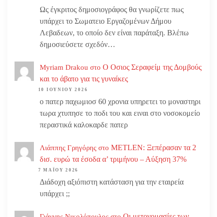
Ως έγκριτος δημοσιογράφος θα γνωρίζετε πως
υπάρχει το Σωματειο Εργαζομένων Δήμου
Λεβαδεων, το οποίο δεν είναι παράταξη. Βλέπω
δημοσιεύσετε σχεδόν…
Ο Οσιος Σεραφείμ της Δομβούς
Myriam Drakou
στο
και το άβατο για τις γυναίκες
10 ΙΟΥΝΊΟΥ 2026
ο πατερ παχωμιοσ 60 χρονια υπηρετει το μοναστηρι
τωρα χτυπησε το ποδι του και ειναι στο νοσοκομείο
περαστικά καλοκαρδε πατερ
METLEN: Ξεπέρασαν τα 2
Λιάππης Γρηγόρης
στο
δισ. ευρώ τα έσοδα α’ τριμήνου – Αύξηση 37%
7 ΜΑΪ́ΟΥ 2026
Διάδοχη αξιόπιστη κατάσταση για την εταιρεία
υπάρχει ;;
Οι μετονομασίες των
Γιάννης Νικολόπουλος
στο