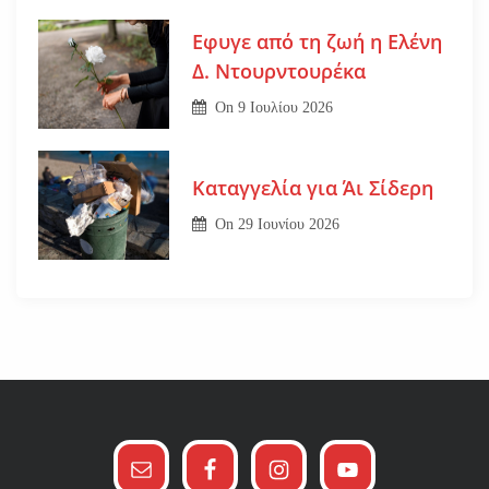
Εφυγε από τη ζωή η Ελένη
Δ. Ντουρντουρέκα
On
9 Ιουλίου 2026
Καταγγελία για Άι Σίδερη
On
29 Ιουνίου 2026