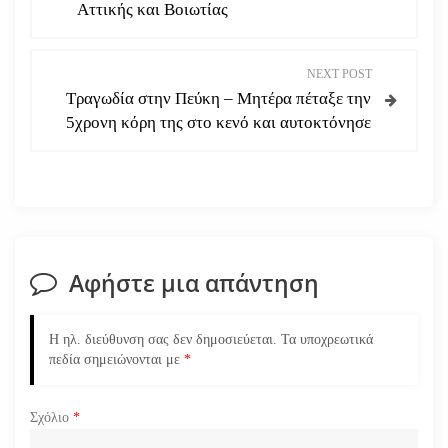
λ
Αττικής και Βοιωτίας
ο
NEXT POST
ή
Τραγωδία στην Πεύκη – Μητέρα πέταξε την
5χρονη κόρη της στο κενό και αυτοκτόνησε
γ
η
σ
η
Αφήστε μια απάντηση
ά
Η ηλ. διεύθυνση σας δεν δημοσιεύεται.
Τα υποχρεωτικά
ρ
πεδία σημειώνονται με
*
θ
Σχόλιο
*