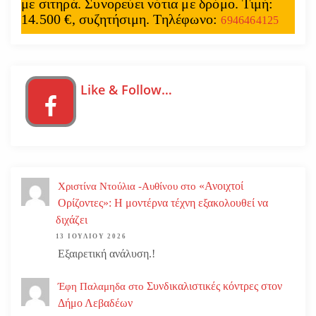
με σιτηρά. Συνορεύει νότια με δρόμο. Τιμή:
14.500 €, συζητήσιμη. Τηλέφωνο:
6946464125
Like & Follow…
«Ανοιχτοί
Χριστίνα Ντούλια -Αυθίνου
στο
Ορίζοντες»: Η μοντέρνα τέχνη εξακολουθεί να
διχάζει
13 ΙΟΥΛΊΟΥ 2026
Εξαιρετική ανάλυση.!
Συνδικαλιστικές κόντρες στον
Έφη Παλαμηδα
στο
Δήμο Λεβαδέων