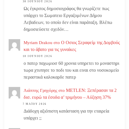
30 ΙΟΥΝΊΟΥ 2026
Ως έγκριτος δημοσιογράφος θα γνωρίζετε πως
υπάρχει το Σωματειο Εργαζομένων Δήμου
Λεβαδεων, το οποίο δεν είναι παράταξη. Βλέπω
δημοσιεύσετε σχεδόν…
Ο Οσιος Σεραφείμ της Δομβούς
Myriam Drakou
στο
και το άβατο για τις γυναίκες
10 ΙΟΥΝΊΟΥ 2026
ο πατερ παχωμιοσ 60 χρονια υπηρετει το μοναστηρι
τωρα χτυπησε το ποδι του και ειναι στο νοσοκομείο
περαστικά καλοκαρδε πατερ
METLEN: Ξεπέρασαν τα 2
Λιάππης Γρηγόρης
στο
δισ. ευρώ τα έσοδα α’ τριμήνου – Αύξηση 37%
7 ΜΑΪ́ΟΥ 2026
Διάδοχη αξιόπιστη κατάσταση για την εταιρεία
υπάρχει ;;