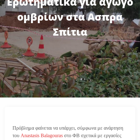
Ερωτηματικά για αγωγό
ομβρίων στα Ασπρα
Σπίτια
Πρόβλημα φαίνεται να υπάρχει, σύμφωνα με ανάρτηση
του
Anastasis Balagouras
στο ΦΒ σχετικά με εργασίες