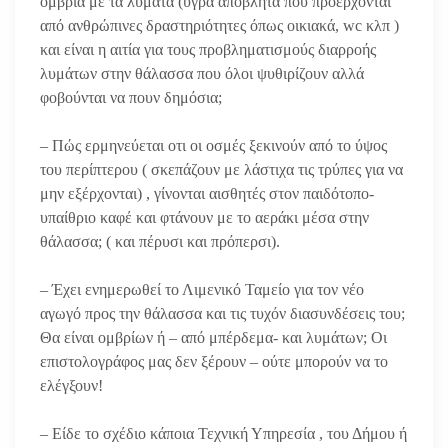
όμβρια με τα λύματα (υγρά απόβλητα που προέρχονται
από ανθρώπινες δραστηριότητες όπως οικιακά, wc κλπ )
και είναι η αιτία για τους προβληματισμούς διαρροής
λυμάτων στην θάλασσα που όλοι ψυθιρίζουν αλλά
φοβούνται να πουν δημόσια;
– Πώς ερμηνεύεται οτι οι οσμές ξεκινούν από το ύψος
του περίπτερου ( σκεπάζουν με λάστιχα τις τρύπες για να
μην εξέρχονται) , γίνονται αισθητές στον παιδότοπο-
υπαίθριο καφέ και φτάνουν με το αεράκι μέσα στην
θάλασσα; ( και πέρυσι και πρόπερσι).
– Έχει ενημερωθεί το Λιμενικό Ταμείο για τον νέο
αγωγό προς την θάλασσα και τις τυχόν διασυνδέσεις του;
Θα είναι ομβρίων ή – από μπέρδεμα- και λυμάτων; Οι
επιστολογράφος μας δεν ξέρουν – ούτε μπορούν να το
ελέγξουν!
– Είδε το σχέδιο κάποια Τεχνική Υπηρεσία , του Δήμου ή