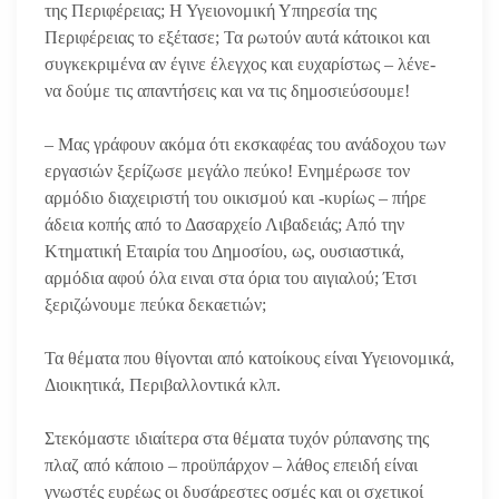
της Περιφέρειας; Η Υγειονομική Υπηρεσία της
Περιφέρειας το εξέτασε; Τα ρωτούν αυτά κάτοικοι και
συγκεκριμένα αν έγινε έλεγχος και ευχαρίστως – λένε-
να δούμε τις απαντήσεις και να τις δημοσιεύσουμε!
– Μας γράφουν ακόμα ότι εκσκαφέας του ανάδοχου των
εργασιών ξερίζωσε μεγάλο πεύκο! Ενημέρωσε τον
αρμόδιο διαχειριστή του οικισμού και -κυρίως – πήρε
άδεια κοπής από το Δασαρχείο Λιβαδειάς; Από την
Κτηματική Εταιρία του Δημοσίου, ως, ουσιαστικά,
αρμόδια αφού όλα ειναι στα όρια του αιγιαλού; Έτσι
ξεριζώνουμε πεύκα δεκαετιών;
Τα θέματα που θίγονται από κατοίκους είναι Υγειονομικά,
Διοικητικά, Περιβαλλοντικά κλπ.
Στεκόμαστε ιδιαίτερα στα θέματα τυχόν ρύπανσης της
πλαζ από κάποιο – προϋπάρχον – λάθος επειδή είναι
γνωστές ευρέως οι δυσάρεστες οσμές και οι σχετικοί