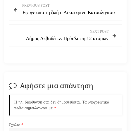
Π
PREVIOUS POST
Εφυγε από τη ζωή η Αικατερίνη Κατσαλίγκου
λ
ο
NEXT POST
Δήμος Λεβαδέων: Πρόσληψη 12 ατόμων
ή
γ
η
σ
Αφήστε μια απάντηση
η
Η ηλ. διεύθυνση σας δεν δημοσιεύεται.
Τα υποχρεωτικά
ά
πεδία σημειώνονται με
*
ρ
Σχόλιο
*