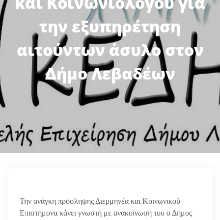
και Κοινωνιολόγου για
την εξυπηρέτηση
αιτούντων άσυλο στον
Δήμο Λεβαδέων
Την ανάγκη πρόσληψης Διερμηνέα και Κοινωνικού
Επιστήμονα κάνει γνωστή με ανακοίνωσή του ο Δήμος