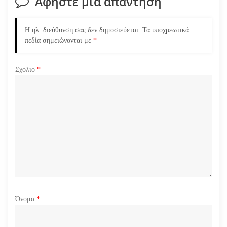
Αφήστε μια απάντηση
η
ά
Η ηλ. διεύθυνση σας δεν δημοσιεύεται.
Τα υποχρεωτικά
πεδία σημειώνονται με
*
ρ
Σχόλιο
*
θ
ρ
ω
ν
Όνομα
*