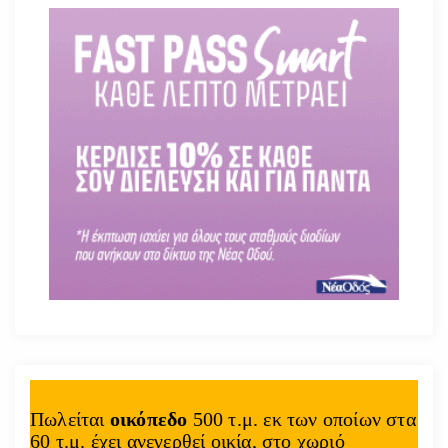
Πωλείται
οικόπεδο
500 τ.μ. εκ των οποίων στα
60 τ.μ. έχει ανεγερθεί οικία, στο χωριό