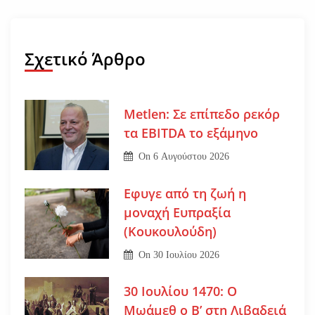
Σχετικό Άρθρο
Metlen: Σε επίπεδο ρεκόρ
τα EBITDA το εξάμηνο
On
6 Αυγούστου 2026
Εφυγε από τη ζωή η
μοναχή Ευπραξία
(Κουκουλούδη)
On
30 Ιουλίου 2026
30 Ιουλίου 1470: Ο
Μωάμεθ ο Β’ στη Λιβαδειά