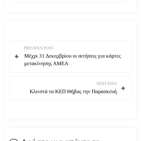
Π
PREVIOUS POST
Μέχρι 31 Δεκεμβρίου οι αιτήσεις για κάρτες
λ
μετακίνησης ΑΜΕΑ
ο
NEXT POST
ή
Κλειστά τα ΚΕΠ Θήβας την Παρασκευή
γ
η
σ