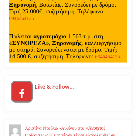
Ξηρονομή
, Βοιωτίας. Συνορεύει με δρόμο.
Τιμή 25.000€, συζητήσιμη. Τηλέφωνο:
6946464125
Πωλείται
αγροτεμάχιο
1.503 τ.μ. στη
«
ΣΥΝΟΡΕΖΑ
»,
Ξηρονομής
, καλλιεργήσιμο
με σιτηρά. Συνορεύει νότια με δρόμο. Τιμή:
14.500 €, συζητήσιμη. Τηλέφωνο:
6946464125
Like & Follow…
«Ανοιχτοί
Χριστίνα Ντούλια -Αυθίνου
στο
Ορίζοντες»: Η μοντέρνα τέχνη εξακολουθεί να