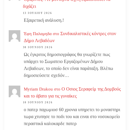
διχάζει
13 ΙΟΥΛΊΟΥ 2026
Εξαιρετική ανάλυση.!
Συνδικαλιστικές κόντρες στον
Έφη Παλαμηδα
στο
Δήμο Λεβαδέων
30 ΙΟΥΝΊΟΥ 2026
Ως έγκριτος δημοσιογράφος θα γνωρίζετε πως
υπάρχει το Σωματειο Εργαζομένων Δήμου
Λεβαδεων, το οποίο δεν είναι παράταξη. Βλέπω
δημοσιεύσετε σχεδόν…
Ο Οσιος Σεραφείμ της Δομβούς
Myriam Drakou
στο
και το άβατο για τις γυναίκες
10 ΙΟΥΝΊΟΥ 2026
ο πατερ παχωμιοσ 60 χρονια υπηρετει το μοναστηρι
τωρα χτυπησε το ποδι του και ειναι στο νοσοκομείο
περαστικά καλοκαρδε πατερ