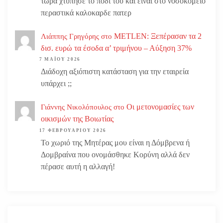
τωρα χτυπησε το ποδι του και ειναι στο νοσοκομείο
περαστικά καλοκαρδε πατερ
METLEN: Ξεπέρασαν τα 2
Λιάππης Γρηγόρης
στο
δισ. ευρώ τα έσοδα α’ τριμήνου – Αύξηση 37%
7 ΜΑΪ́ΟΥ 2026
Διάδοχη αξιόπιστη κατάσταση για την εταιρεία
υπάρχει ;;
Οι μετονομασίες των
Γιάννης Νικολόπουλος
στο
οικισμών της Βοιωτίας
17 ΦΕΒΡΟΥΑΡΊΟΥ 2026
Το χωριό της Μητέρας μου είναι η Δόμβρενα ή
Δομβραίνα που ονομάσθηκε Κορύνη αλλά δεν
πέρασε αυτή η αλλαγή!