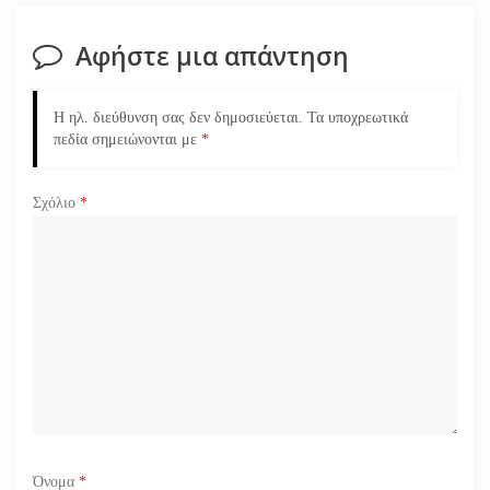
η
Αφήστε μια απάντηση
ά
Η ηλ. διεύθυνση σας δεν δημοσιεύεται.
Τα υποχρεωτικά
ρ
πεδία σημειώνονται με
*
θ
Σχόλιο
*
ρ
ω
ν
Όνομα
*