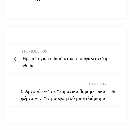
Π
PREVIOUS POST
Ημερίδα για τη διαδικτυακή ασφάλεια στη
λ
Θήβα
ο
NEXT POST
ή
Σ.Αρναούτογλου: “εμμονικά βαρομετρικά”
φέρνουν… “ατμοσφαιρικό μποτιλιάρισμα”
γ
η
σ