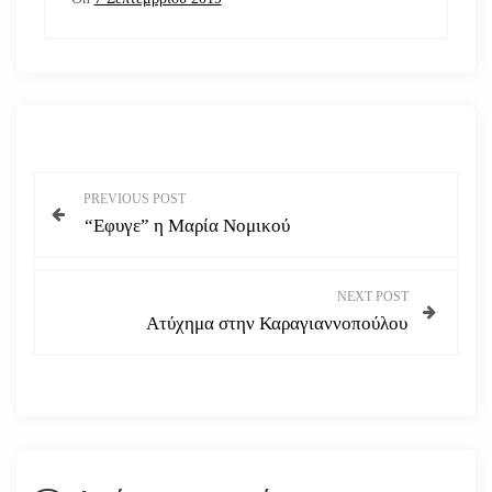
Π
PREVIOUS POST
“Εφυγε” η Μαρία Νομικού
λ
ο
NEXT POST
Ατύχημα στην Καραγιαννοπούλου
ή
γ
η
σ