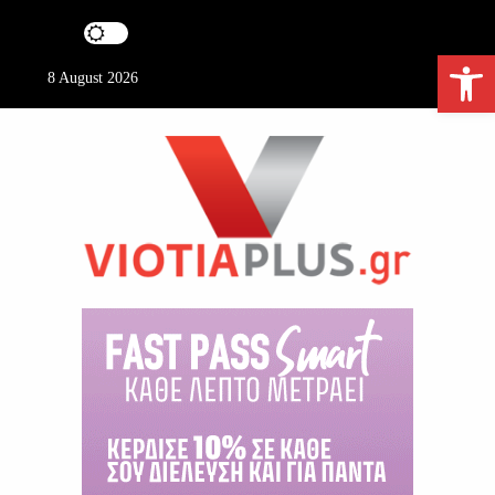
S
k
Ανοίξτε τη γραμμή εργαλείων
i
8 August 2026
p
t
o
c
o
n
t
e
ViotiaPlus.gr
n
t