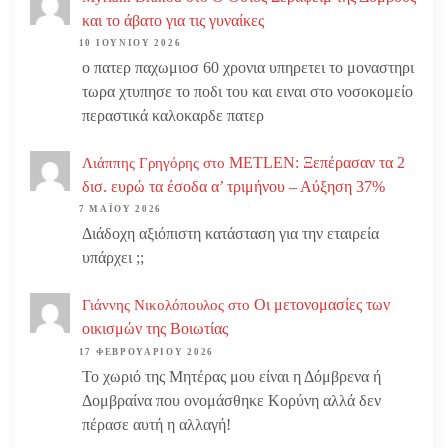
και το άβατο για τις γυναίκες
10 ΙΟΥΝΊΟΥ 2026
ο πατερ παχωμιοσ 60 χρονια υπηρετει το μοναστηρι
τωρα χτυπησε το ποδι του και ειναι στο νοσοκομείο
περαστικά καλοκαρδε πατερ
METLEN: Ξεπέρασαν τα 2
Λιάππης Γρηγόρης
στο
δισ. ευρώ τα έσοδα α’ τριμήνου – Αύξηση 37%
7 ΜΑΪ́ΟΥ 2026
Διάδοχη αξιόπιστη κατάσταση για την εταιρεία
υπάρχει ;;
Οι μετονομασίες των
Γιάννης Νικολόπουλος
στο
οικισμών της Βοιωτίας
17 ΦΕΒΡΟΥΑΡΊΟΥ 2026
Το χωριό της Μητέρας μου είναι η Δόμβρενα ή
Δομβραίνα που ονομάσθηκε Κορύνη αλλά δεν
πέρασε αυτή η αλλαγή!