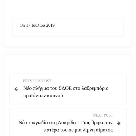
On
17 Ιουλίου 2019
Π
PREVIOUS POST
Νέο πλήγμα του ΣΔΟΕ στο λαθρεμπόριο
λ
προϊόντων καπνού
ο
NEXT POST
ή
Νέα τραγωδία στη Λοκρίδα – Γιος βρήκε τον
πατέρα του σε μια λίμνη αίματος
γ