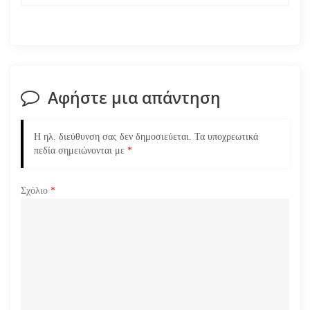
η
σ
η
Αφήστε μια απάντηση
ά
Η ηλ. διεύθυνση σας δεν δημοσιεύεται.
Τα υποχρεωτικά
ρ
πεδία σημειώνονται με
*
θ
Σχόλιο
*
ρ
ω
ν