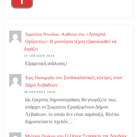
«Ανοιχτοί
Χριστίνα Ντούλια -Αυθίνου
στο
Ορίζοντες»: Η μοντέρνα τέχνη εξακολουθεί να
διχάζει
13 ΙΟΥΛΊΟΥ 2026
Εξαιρετική ανάλυση.!
Συνδικαλιστικές κόντρες στον
Έφη Παλαμηδα
στο
Δήμο Λεβαδέων
30 ΙΟΥΝΊΟΥ 2026
Ως έγκριτος δημοσιογράφος θα γνωρίζετε πως
υπάρχει το Σωματειο Εργαζομένων Δήμου
Λεβαδεων, το οποίο δεν είναι παράταξη. Βλέπω
δημοσιεύσετε σχεδόν…
Ο Οσιος Σεραφείμ της Δομβούς
Myriam Drakou
στο