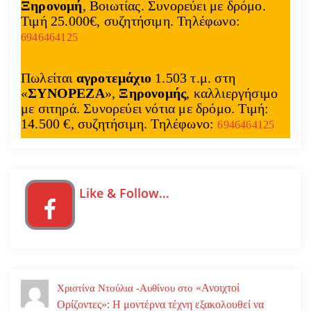
Ξηρονομή
, Βοιωτίας. Συνορεύει με δρόμο.
Τιμή 25.000€, συζητήσιμη. Τηλέφωνο:
6946464125
Πωλείται
αγροτεμάχιο
1.503 τ.μ. στη
«
ΣΥΝΟΡΕΖΑ
»,
Ξηρονομής
, καλλιεργήσιμο
με σιτηρά. Συνορεύει νότια με δρόμο. Τιμή:
14.500 €, συζητήσιμη. Τηλέφωνο:
6946464125
Like & Follow…
«Ανοιχτοί
Χριστίνα Ντούλια -Αυθίνου
στο
Ορίζοντες»: Η μοντέρνα τέχνη εξακολουθεί να