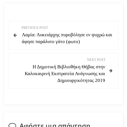
Π
PREVIOUS POST
Λαμία: Λυκειάρχης πυροβόλησε εν ψυχρώ και
λ
άφησε παράλυτο γάτο (φωτο)
ο
NEXT POST
ή
Η Δημοτική Βιβλιοθήκη Θήβας στην
Καλοκαιρινή Εκστρατεία Ανάγνωσης και
γ
Δημιουργικότητας 2019
η
σ
η
Αφήστε μια απάντηση