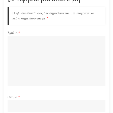
ά
ρ
Η ηλ. διεύθυνση σας δεν δημοσιεύεται.
Τα υποχρεωτικά
πεδία σημειώνονται με
*
θ
ρ
Σχόλιο
*
ω
ν
Όνομα
*