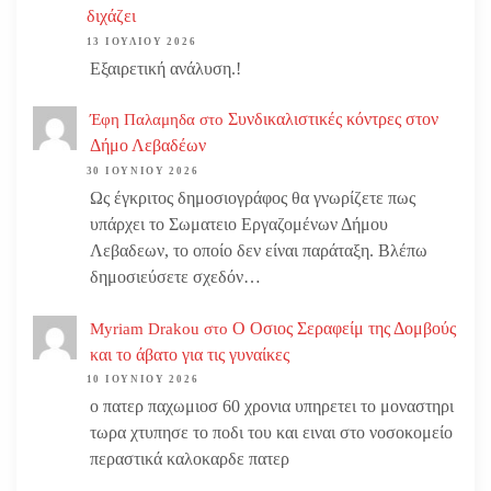
διχάζει
13 ΙΟΥΛΊΟΥ 2026
Εξαιρετική ανάλυση.!
Συνδικαλιστικές κόντρες στον
Έφη Παλαμηδα
στο
Δήμο Λεβαδέων
30 ΙΟΥΝΊΟΥ 2026
Ως έγκριτος δημοσιογράφος θα γνωρίζετε πως
υπάρχει το Σωματειο Εργαζομένων Δήμου
Λεβαδεων, το οποίο δεν είναι παράταξη. Βλέπω
δημοσιεύσετε σχεδόν…
Ο Οσιος Σεραφείμ της Δομβούς
Myriam Drakou
στο
και το άβατο για τις γυναίκες
10 ΙΟΥΝΊΟΥ 2026
ο πατερ παχωμιοσ 60 χρονια υπηρετει το μοναστηρι
τωρα χτυπησε το ποδι του και ειναι στο νοσοκομείο
περαστικά καλοκαρδε πατερ