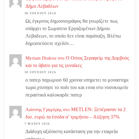
Δήμο Λεβαδέων
30 ΙΟΥΝΊΟΥ 2026
Ως έγκριτος δημοσιογράφος θα γνωρίζετε πως
υπάρχει το Σωματειο Εργαζομένων Δήμου
Λεβαδεων, το οποίο δεν είναι παράταξη. Βλέπω
δημοσιεύσετε σχεδόν…
Ο Οσιος Σεραφείμ της Δομβούς
Myriam Drakou
στο
και το άβατο για τις γυναίκες
10 ΙΟΥΝΊΟΥ 2026
ο πατερ παχωμιοσ 60 χρονια υπηρετει το μοναστηρι
τωρα χτυπησε το ποδι του και ειναι στο νοσοκομείο
περαστικά καλοκαρδε πατερ
METLEN: Ξεπέρασαν τα 2
Λιάππης Γρηγόρης
στο
δισ. ευρώ τα έσοδα α’ τριμήνου – Αύξηση 37%
7 ΜΑΪ́ΟΥ 2026
Διάδοχη αξιόπιστη κατάσταση για την εταιρεία
υπάρχει ;;