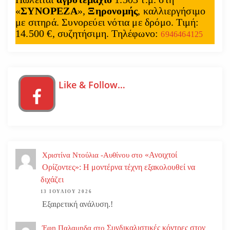
«
ΣΥΝΟΡΕΖΑ
»,
Ξηρονομής
, καλλιεργήσιμο
με σιτηρά. Συνορεύει νότια με δρόμο. Τιμή:
14.500 €, συζητήσιμη. Τηλέφωνο:
6946464125
Like & Follow…
«Ανοιχτοί
Χριστίνα Ντούλια -Αυθίνου
στο
Ορίζοντες»: Η μοντέρνα τέχνη εξακολουθεί να
διχάζει
13 ΙΟΥΛΊΟΥ 2026
Εξαιρετική ανάλυση.!
Συνδικαλιστικές κόντρες στον
Έφη Παλαμηδα
στο