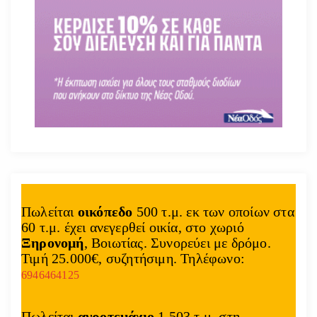
Πωλείται
οικόπεδο
500 τ.μ. εκ των οποίων στα
60 τ.μ. έχει ανεγερθεί οικία, στο χωριό
Ξηρονομή
, Βοιωτίας. Συνορεύει με δρόμο.
Τιμή 25.000€, συζητήσιμη. Τηλέφωνο:
6946464125
Πωλείται
αγροτεμάχιο
1.503 τ.μ. στη