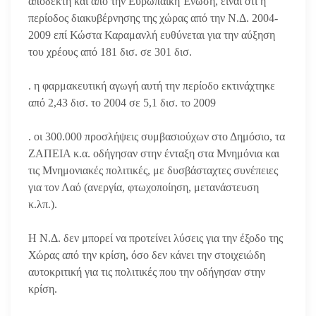
αποδεκτή και από την Ευρωπαϊκή Ένωση, είναι ότι η
περίοδος διακυβέρνησης της χώρας από την Ν.Δ. 2004-
2009 επί Κώστα Καραμανλή ευθύνεται για την αύξηση
του χρέους από 181 δισ. σε 301 δισ.
. η φαρμακευτική αγωγή αυτή την περίοδο εκτινάχτηκε
από 2,43 δισ. το 2004 σε 5,1 δισ. το 2009
. οι 300.000 προσλήψεις συμβασιούχων στο Δημόσιο, τα
ΖΑΠΕΙΑ κ.α. οδήγησαν στην ένταξη στα Μνημόνια και
τις Μνημονιακές πολιτικές, με δυσβάσταχτες συνέπειες
για τον Λαό (ανεργία, φτωχοποίηση, μετανάστευση
κ.λπ.).
Η Ν.Δ. δεν μπορεί να προτείνει λύσεις για την έξοδο της
Χώρας από την κρίση, όσο δεν κάνει την στοιχειώδη
αυτοκριτική για τις πολιτικές που την οδήγησαν στην
κρίση.