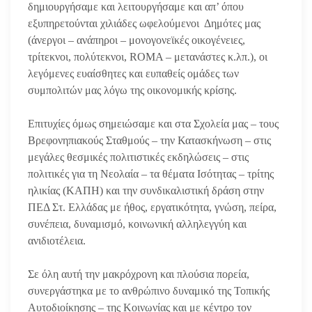
δημιουργήσαμε και λειτουργήσαμε και απ’ όπου
εξυπηρετούνται χιλιάδες ωφελούμενοι Δημότες μας
(άνεργοι – ανάπηροι – μονογονεϊκές οικογένειες,
τρίτεκνοι, πολύτεκνοι, ROMA – μετανάστες κ.λπ.), οι
λεγόμενες ευαίσθητες και ευπαθείς ομάδες των
συμπολιτών μας λόγω της οικονομικής κρίσης.
Επιτυχίες όμως σημειώσαμε και στα Σχολεία μας – τους
Βρεφονηπιακούς Σταθμούς – την Κατασκήνωση – στις
μεγάλες θεσμικές πολιτιστικές εκδηλώσεις – στις
πολιτικές για τη Νεολαία – τα θέματα Ισότητας – τρίτης
ηλικίας (ΚΑΠΗ) και την συνδικαλιστική δράση στην
ΠΕΔ Στ. Ελλάδας με ήθος, εργατικότητα, γνώση, πείρα,
συνέπεια, δυναμισμό, κοινωνική αλληλεγγύη και
ανιδιοτέλεια.
Σε όλη αυτή την μακρόχρονη και πλούσια πορεία,
συνεργάστηκα με το ανθρώπινο δυναμικό της Τοπικής
Αυτοδιοίκησης – της Κοινωνίας και με κέντρο τον