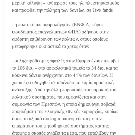
μερική κάλυψη – καθιέρωσε τους ηλ. πλειστηριασμούς
και προωθεί την πώληση των δανείων σε ξένα fands
. η πολιτική υπερφορολόγησης (ΕΝΦΙΑ, φόρος
εισοδήματος επαγγελματιών ΦΠΑ) οδήγησε στην
αφόρητη επιβάρυνση των πολιτών, στους οποίους
μεταφέρθηκε ουσιαστικά το χρέος όταν:
. οι ληξιπρόθεσμες οφειλές στην Εφορία έχουν υπερβεί
τα 106 δισ. – στα ασφαλιστικά ταμεία τα 34 δισ. και τα
κόκκινα δάνεια ανέρχονται στο 44% των δανείων. Η
χώρα έχει οδηγηθεί σε αδιέξοδο με καμία προοπτική
ανάπτυξης. Από την άλλη παρουσιάζεται παρακμή του
πολιτικού συστήματος, που εμφανίζεται και στην
συμφωνία των Πρεσπών, η οποία δημιουργεί σοβαρά
προβλήματα της Ελληνικής εθνικής κυριαρχίας, κυρίως
όμως το αξιακό σύστημα υπονομεύεται με την
επικράτηση του ψηφοθηρικού συστήματος και της
άποψης ο σκοπός αγιάζει τα μέσα, που ευτελίζουν την