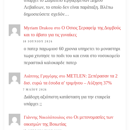
υπάρχει το Σωματειο Εργαζομένων Δήμου
Λεβαδεων, το οποίο δεν είναι παράταξη. Βλέπω
δημοσιεύσετε σχεδόν…
Ο Οσιος Σεραφείμ της Δομβούς
Myriam Drakou
στο
και το άβατο για τις γυναίκες
10 ΙΟΥΝΊΟΥ 2026
ο πατερ παχωμιοσ 60 χρονια υπηρετει το μοναστηρι
τωρα χτυπησε το ποδι του και ειναι στο νοσοκομείο
περαστικά καλοκαρδε πατερ
METLEN: Ξεπέρασαν τα 2
Λιάππης Γρηγόρης
στο
δισ. ευρώ τα έσοδα α’ τριμήνου – Αύξηση 37%
7 ΜΑΪ́ΟΥ 2026
Διάδοχη αξιόπιστη κατάσταση για την εταιρεία
υπάρχει ;;
Οι μετονομασίες των
Γιάννης Νικολόπουλος
στο
οικισμών της Βοιωτίας