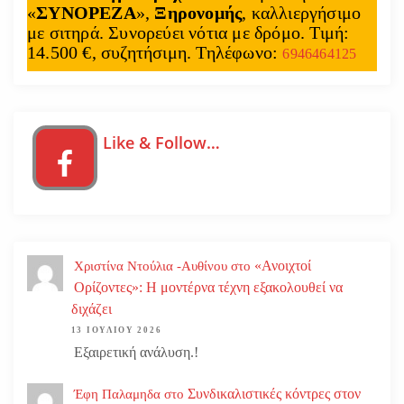
«
ΣΥΝΟΡΕΖΑ
»,
Ξηρονομής
, καλλιεργήσιμο
με σιτηρά. Συνορεύει νότια με δρόμο. Τιμή:
14.500 €, συζητήσιμη. Τηλέφωνο:
6946464125
Like & Follow…
«Ανοιχτοί
Χριστίνα Ντούλια -Αυθίνου
στο
Ορίζοντες»: Η μοντέρνα τέχνη εξακολουθεί να
διχάζει
13 ΙΟΥΛΊΟΥ 2026
Εξαιρετική ανάλυση.!
Συνδικαλιστικές κόντρες στον
Έφη Παλαμηδα
στο