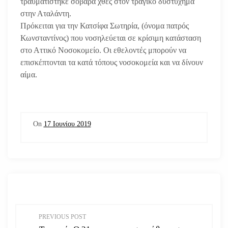
τραυματίστηκε σοβαρά χθες στον τραγικό δυστύχημα
στην Αταλάντη.
Πρόκειται για την Κατσίφα Σωτηρία, (όνομα πατρός
Κωνσταντίνος) που νοσηλεύεται σε κρίσιμη κατάσταση
στο Αττικό Νοσοκομείο. Οι εθελοντές μπορούν να
επισκέπτονται τα κατά τόπους νοσοκομεία και να δίνουν
αίμα.
On
17 Ιουνίου 2019
Π
PREVIOUS POST