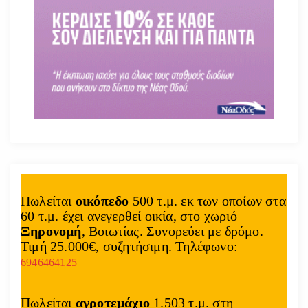
Πωλείται
οικόπεδο
500 τ.μ. εκ των οποίων στα
60 τ.μ. έχει ανεγερθεί οικία, στο χωριό
Ξηρονομή
, Βοιωτίας. Συνορεύει με δρόμο.
Τιμή 25.000€, συζητήσιμη. Τηλέφωνο:
6946464125
Πωλείται
αγροτεμάχιο
1.503 τ.μ. στη