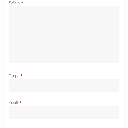
ρ
Σχόλιο
*
ω
ν
Όνομα
*
Email
*