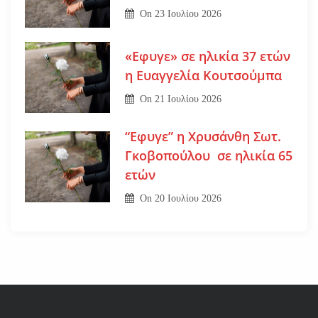
On
23 Ιουλίου 2026
«Εφυγε» σε ηλικία 37 ετών
η Ευαγγελία Κουτσούμπα
On
21 Ιουλίου 2026
“Εφυγε” η Χρυσάνθη Σωτ.
Γκοβοπούλου σε ηλικία 65
ετών
On
20 Ιουλίου 2026