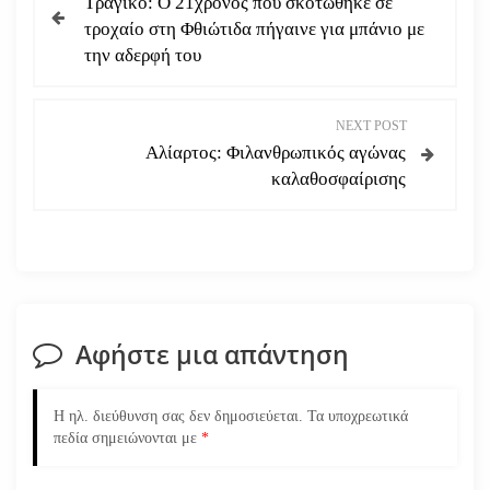
Τραγικό: Ο 21χρονος που σκοτώθηκε σε
λ
τροχαίο στη Φθιώτιδα πήγαινε για μπάνιο με
την αδερφή του
ο
ή
NEXT POST
Αλίαρτος: Φιλανθρωπικός αγώνας
γ
καλαθοσφαίρισης
η
σ
η
Αφήστε μια απάντηση
ά
ρ
Η ηλ. διεύθυνση σας δεν δημοσιεύεται.
Τα υποχρεωτικά
πεδία σημειώνονται με
*
θ