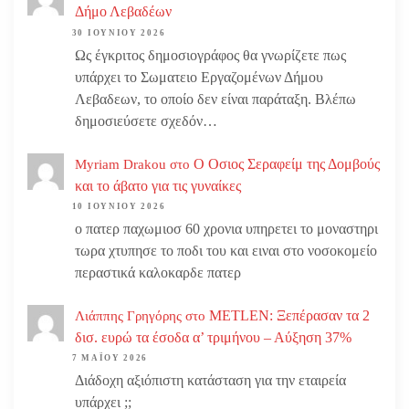
Δήμο Λεβαδέων
30 ΙΟΥΝΊΟΥ 2026
Ως έγκριτος δημοσιογράφος θα γνωρίζετε πως
υπάρχει το Σωματειο Εργαζομένων Δήμου
Λεβαδεων, το οποίο δεν είναι παράταξη. Βλέπω
δημοσιεύσετε σχεδόν…
Ο Οσιος Σεραφείμ της Δομβούς
Myriam Drakou
στο
και το άβατο για τις γυναίκες
10 ΙΟΥΝΊΟΥ 2026
ο πατερ παχωμιοσ 60 χρονια υπηρετει το μοναστηρι
τωρα χτυπησε το ποδι του και ειναι στο νοσοκομείο
περαστικά καλοκαρδε πατερ
METLEN: Ξεπέρασαν τα 2
Λιάππης Γρηγόρης
στο
δισ. ευρώ τα έσοδα α’ τριμήνου – Αύξηση 37%
7 ΜΑΪ́ΟΥ 2026
Διάδοχη αξιόπιστη κατάσταση για την εταιρεία
υπάρχει ;;