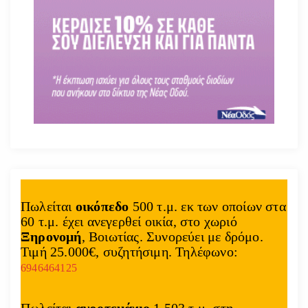
Πωλείται
οικόπεδο
500 τ.μ. εκ των οποίων στα
60 τ.μ. έχει ανεγερθεί οικία, στο χωριό
Ξηρονομή
, Βοιωτίας. Συνορεύει με δρόμο.
Τιμή 25.000€, συζητήσιμη. Τηλέφωνο:
6946464125
Πωλείται
αγροτεμάχιο
1.503 τ.μ. στη