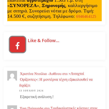
«
ΣΥΝΟΡΕΖΑ
»,
Ξηρονομής
, καλλιεργήσιμο
με σιτηρά. Συνορεύει νότια με δρόμο. Τιμή:
14.500 €, συζητήσιμη. Τηλέφωνο:
6946464125
Like & Follow…
«Ανοιχτοί
Χριστίνα Ντούλια -Αυθίνου
στο
Ορίζοντες»: Η μοντέρνα τέχνη εξακολουθεί να
διχάζει
13 ΙΟΥΛΊΟΥ 2026
Εξαιρετική ανάλυση.!
Συνδικαλιστικές κόντρες στον
Έφη Παλαμηδα
στο