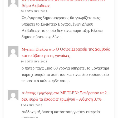
Δήμο Λεβαδέων
30 ΙΟΥΝΊΟΥ 2026
Ως έγκριτος δημοσιογράφος θα γνωρίζετε πως
υπάρχει το Σωματειο Εργαζομένων Δήμου
Λεβαδεων, το οποίο δεν είναι παράταξη. Βλέπω
δημοσιεύσετε σχεδόν…
Ο Οσιος Σεραφείμ της Δομβούς
Myriam Drakou
στο
και το άβατο για τις γυναίκες
10 ΙΟΥΝΊΟΥ 2026
ο πατερ παχωμιοσ 60 χρονια υπηρετει το μοναστηρι
τωρα χτυπησε το ποδι του και ειναι στο νοσοκομείο
περαστικά καλοκαρδε πατερ
METLEN: Ξεπέρασαν τα 2
Λιάππης Γρηγόρης
στο
δισ. ευρώ τα έσοδα α’ τριμήνου – Αύξηση 37%
7 ΜΑΪ́ΟΥ 2026
Διάδοχη αξιόπιστη κατάσταση για την εταιρεία