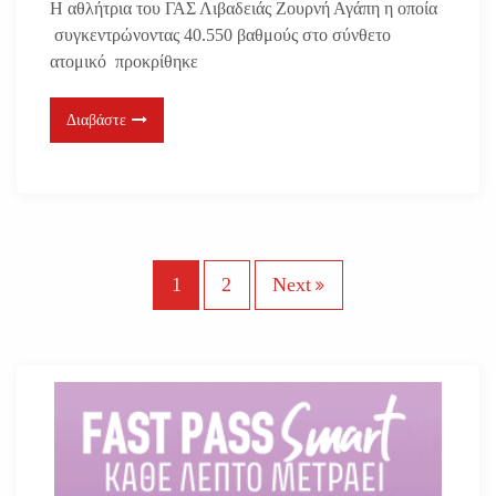
Η αθλήτρια του ΓΑΣ Λιβαδειάς Ζουρνή Αγάπη η οποία
συγκεντρώνοντας 40.550 βαθμούς στο σύνθετο
ατομικό προκρίθηκε
Διαβάστε
Σ
1
2
Next
ε
λ
ι
δ