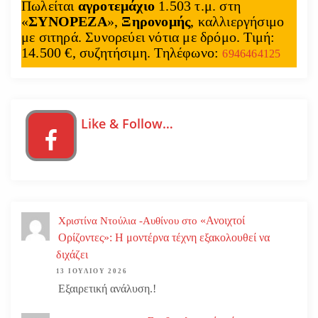
Πωλείται
αγροτεμάχιο
1.503 τ.μ. στη
ρ
«
ΣΥΝΟΡΕΖΑ
»,
Ξηρονομής
, καλλιεργήσιμο
με σιτηρά. Συνορεύει νότια με δρόμο. Τιμή:
ω
14.500 €, συζητήσιμη. Τηλέφωνο:
6946464125
ν
Like & Follow…
«Ανοιχτοί
Χριστίνα Ντούλια -Αυθίνου
στο
Ορίζοντες»: Η μοντέρνα τέχνη εξακολουθεί να
διχάζει
13 ΙΟΥΛΊΟΥ 2026
Εξαιρετική ανάλυση.!