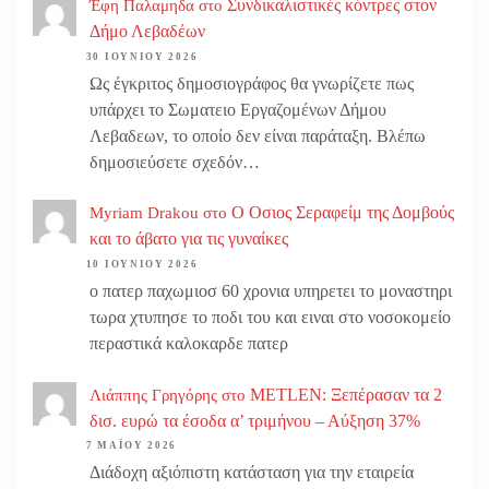
Συνδικαλιστικές κόντρες στον
Έφη Παλαμηδα
στο
Δήμο Λεβαδέων
30 ΙΟΥΝΊΟΥ 2026
Ως έγκριτος δημοσιογράφος θα γνωρίζετε πως
υπάρχει το Σωματειο Εργαζομένων Δήμου
Λεβαδεων, το οποίο δεν είναι παράταξη. Βλέπω
δημοσιεύσετε σχεδόν…
Ο Οσιος Σεραφείμ της Δομβούς
Myriam Drakou
στο
και το άβατο για τις γυναίκες
10 ΙΟΥΝΊΟΥ 2026
ο πατερ παχωμιοσ 60 χρονια υπηρετει το μοναστηρι
τωρα χτυπησε το ποδι του και ειναι στο νοσοκομείο
περαστικά καλοκαρδε πατερ
METLEN: Ξεπέρασαν τα 2
Λιάππης Γρηγόρης
στο
δισ. ευρώ τα έσοδα α’ τριμήνου – Αύξηση 37%
7 ΜΑΪ́ΟΥ 2026
Διάδοχη αξιόπιστη κατάσταση για την εταιρεία