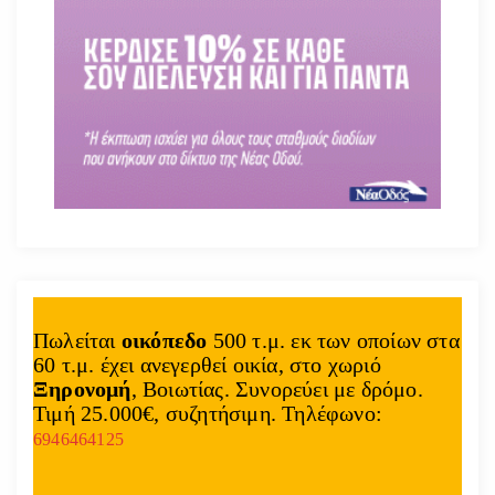
ο
π
ο
ί
η
σ
η
Πωλείται
οικόπεδο
500 τ.μ. εκ των οποίων στα
60 τ.μ. έχει ανεγερθεί οικία, στο χωριό
ά
Ξηρονομή
, Βοιωτίας. Συνορεύει με δρόμο.
Τιμή 25.000€, συζητήσιμη. Τηλέφωνο:
ρ
6946464125
θ