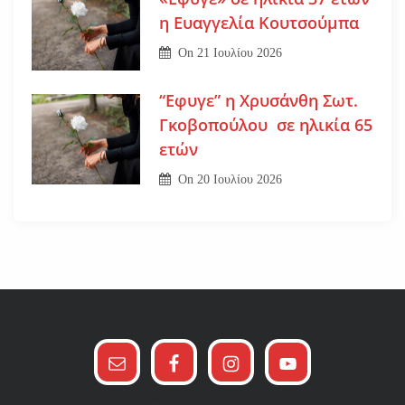
η Ευαγγελία Κουτσούμπα
On
21 Ιουλίου 2026
“Εφυγε” η Χρυσάνθη Σωτ.
Γκοβοπούλου σε ηλικία 65
ετών
On
20 Ιουλίου 2026