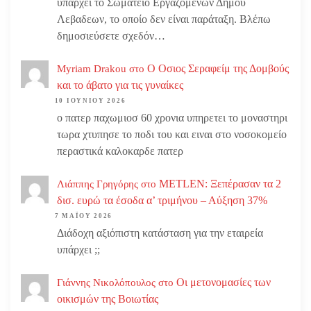
υπάρχει το Σωματειο Εργαζομένων Δήμου
Λεβαδεων, το οποίο δεν είναι παράταξη. Βλέπω
δημοσιεύσετε σχεδόν…
Ο Οσιος Σεραφείμ της Δομβούς
Myriam Drakou
στο
και το άβατο για τις γυναίκες
10 ΙΟΥΝΊΟΥ 2026
ο πατερ παχωμιοσ 60 χρονια υπηρετει το μοναστηρι
τωρα χτυπησε το ποδι του και ειναι στο νοσοκομείο
περαστικά καλοκαρδε πατερ
METLEN: Ξεπέρασαν τα 2
Λιάππης Γρηγόρης
στο
δισ. ευρώ τα έσοδα α’ τριμήνου – Αύξηση 37%
7 ΜΑΪ́ΟΥ 2026
Διάδοχη αξιόπιστη κατάσταση για την εταιρεία
υπάρχει ;;
Οι μετονομασίες των
Γιάννης Νικολόπουλος
στο
οικισμών της Βοιωτίας