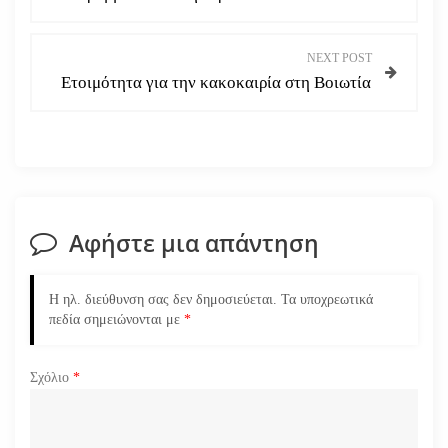
λ
ο
NEXT POST
Ετοιμότητα για την κακοκαιρία στη Βοιωτία
ή
γ
η
σ
Αφήστε μια απάντηση
η
Η ηλ. διεύθυνση σας δεν δημοσιεύεται.
Τα υποχρεωτικά
ά
πεδία σημειώνονται με
*
ρ
Σχόλιο
*
θ